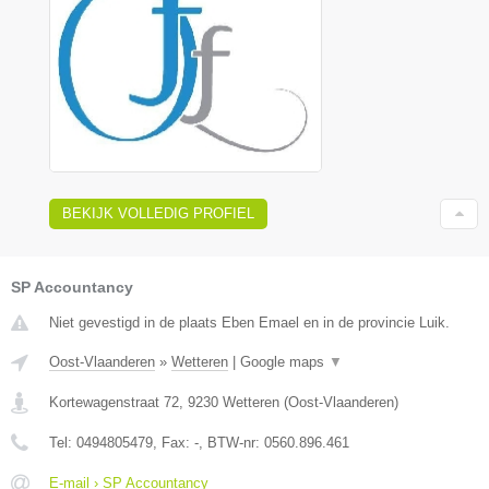
BEKIJK VOLLEDIG PROFIEL
SP Accountancy
Niet gevestigd in de plaats Eben Emael en in de provincie Luik.
Oost-Vlaanderen
»
Wetteren
|
Google maps
▼
Kortewagenstraat 72
,
9230
Wetteren
(
Oost-Vlaanderen
)
Tel:
0494805479
, Fax:
-
, BTW-nr:
0560.896.461
E-mail › SP Accountancy