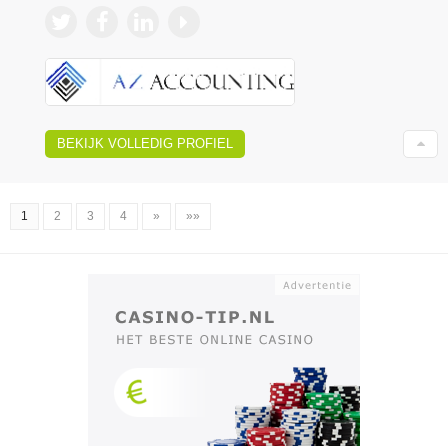
BEKIJK VOLLEDIG PROFIEL
1
2
3
4
»
»»