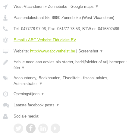
West-Vlaanderen
»
Zonnebeke
|
Google maps
▼
Passendalestraat 55
,
8980
Zonnebeke
(
West-Vlaanderen
)
Tel:
0477/78.97.96
, Fax:
051/77.73.53
, BTW-nr:
0416802466
E-mail › ABC Verhelst Fiduciaire BV
Website:
http://www.abcverhelst.be
|
Screenshot
▼
Heb je nood aan advies als starter, bedrijfsleider of vrij beroeper :
één
▼
Accountancy, Boekhouden, Fiscaliteit - fiscaal advies,
Administratie,
▼
Openingstijden
▼
Laatste facebook posts
▼
Sociale media: