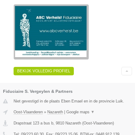
BEKIJK VOLLEDIG PROFIEL
Fiduciaire S. Vergeylen & Partners
Niet gevestigd in de plaats Eben Emael en in de provincie Luik.
Oost-Vlaanderen
»
Nazareth
|
Google maps
▼
Drapstraat 123 a bus b
,
9810
Nazareth
(
Oost-Vlaanderen
)
Tel:
09/223.60.30
, Fax:
09/223.15.06
, BTW-nr:
0448.912.139