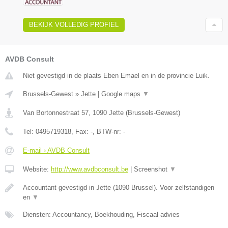
BEKIJK VOLLEDIG PROFIEL
AVDB Consult
Niet gevestigd in de plaats Eben Emael en in de provincie Luik.
Brussels-Gewest
»
Jette
|
Google maps
▼
Van Bortonnestraat 57
,
1090
Jette
(
Brussels-Gewest
)
Tel:
0495719318
, Fax:
-
, BTW-nr:
-
E-mail › AVDB Consult
Website:
http://www.avdbconsult.be
|
Screenshot
▼
Accountant gevestigd in Jette (1090 Brussel). Voor zelfstandigen
en
▼
Diensten: Accountancy, Boekhouding, Fiscaal advies