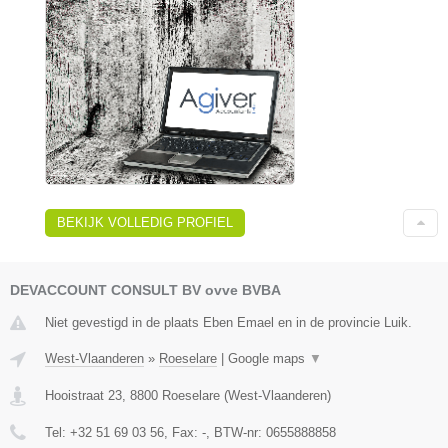
BEKIJK VOLLEDIG PROFIEL
DEVACCOUNT CONSULT BV ovve BVBA
Niet gevestigd in de plaats Eben Emael en in de provincie Luik.
West-Vlaanderen
»
Roeselare
|
Google maps
▼
Hooistraat 23
,
8800
Roeselare
(
West-Vlaanderen
)
Tel:
+32 51 69 03 56
, Fax:
-
, BTW-nr:
0655888858