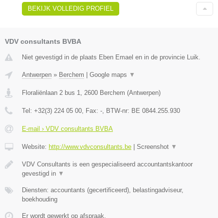
BEKIJK VOLLEDIG PROFIEL
VDV consultants BVBA
Niet gevestigd in de plaats Eben Emael en in de provincie Luik.
Antwerpen
»
Berchem
|
Google maps
▼
Floraliënlaan 2 bus 1
,
2600
Berchem
(
Antwerpen
)
Tel:
+32(3) 224 05 00
, Fax:
-
, BTW-nr:
BE 0844.255.930
E-mail › VDV consultants BVBA
Website:
http://www.vdvconsultants.be
|
Screenshot
▼
VDV Consultants is een gespecialiseerd accountantskantoor
gevestigd in
▼
Diensten: accountants (gecertificeerd), belastingadviseur,
boekhouding
Er wordt gewerkt op afspraak.