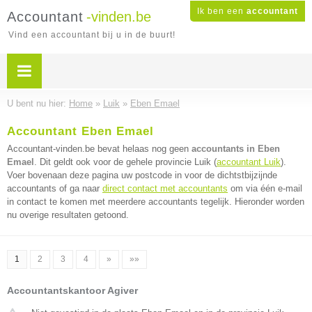
Ik ben een
accountant
Accountant
-vinden.be
Vind een accountant bij u in de buurt!
U bent nu hier:
Home
»
Luik
»
Eben Emael
Accountant Eben Emael
Accountant-vinden.be bevat helaas nog geen
accountants in Eben
Emael
. Dit geldt ook voor de gehele provincie Luik (
accountant Luik
).
Voer bovenaan deze pagina uw postcode in voor de dichtstbijzijnde
accountants of ga naar
direct contact met accountants
om via één e-mail
in contact te komen met meerdere accountants tegelijk. Hieronder worden
nu overige resultaten getoond.
1
2
3
4
»
»»
Accountantskantoor Agiver