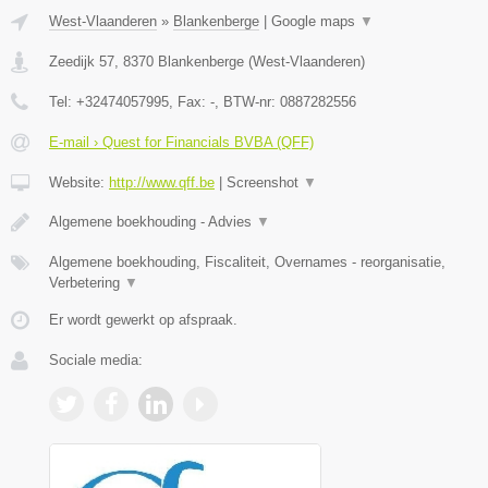
West-Vlaanderen
»
Blankenberge
|
Google maps
▼
Zeedijk 57
,
8370
Blankenberge
(
West-Vlaanderen
)
Tel:
+32474057995
, Fax:
-
, BTW-nr:
0887282556
E-mail › Quest for Financials BVBA (QFF)
Website:
http://www.qff.be
|
Screenshot
▼
Algemene boekhouding - Advies
▼
Algemene boekhouding, Fiscaliteit, Overnames - reorganisatie,
Verbetering
▼
Er wordt gewerkt op afspraak.
Sociale media: