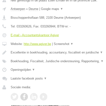
Niet gevestigd in de plaats Eben Emael en in de provincie Luik.
Antwerpen
»
Deurne
|
Google maps
▼
Bisschoppenhoflaan 588
,
2100
Deurne
(
Antwerpen
)
Tel:
033260626
, Fax:
033260944
, BTW-nr:
-
E-mail › Accountantskantoor Agiver
Website:
http://www.agiver.be
|
Screenshot
▼
Excellentie in boekhouding, accountancy, fiscaliteit en juridische
▼
Boekhouding, Fiscaliteit, Juridische ondersteuning, Rapportering,
▼
Openingstijden
▼
Laatste facebook posts
▼
Sociale media: