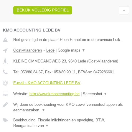
BEKIJK VOLLEDIG PROFIEL
KMO ACCOUNTING LEDE BV
Niet gevestigd in de plaats Eben Emael en in de provincie Luik.
Oost-Vlaanderen
»
Lede
|
Google maps
▼
KLEINE OMMEGANGWEG 23
,
9340
Lede
(
Oost-Vlaanderen
)
Tel:
053/80.84.67
, Fax:
053/80.90.11
, BTW-nr:
0479286601
E-mail › KMO ACCOUNTING LEDE BV
Website:
http://www.kmoaccounting.be
|
Screenshot
▼
Wij doen de boekhouding voor KMO zowel vennootschappen als
eenmanszaken.
▼
Boekhouding, Fiscale inlichtingen en opvolging, BTW,
Reorganisatie van
▼