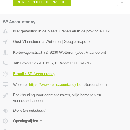
BEKIJK VOLLEDIG PROFIEL
SP Accountancy
Niet gevestigd in de plaats Crehen en in de provincie Luik.
Oost-Vlaanderen
»
Wetteren
|
Google maps
▼
Kortewagenstraat 72
,
9230
Wetteren
(
Oost-Vlaanderen
)
Tel:
0494805479
, Fax:
-
, BTW-nr:
0560.896.461
E-mail › SP Accountancy
Website:
https://www.sp-accountancy.be
|
Screenshot
▼
Boekhouding voor eenmanszaken, vrije beroepen en
vennootschappen.
Diensten onbekend
Openingstijden
▼