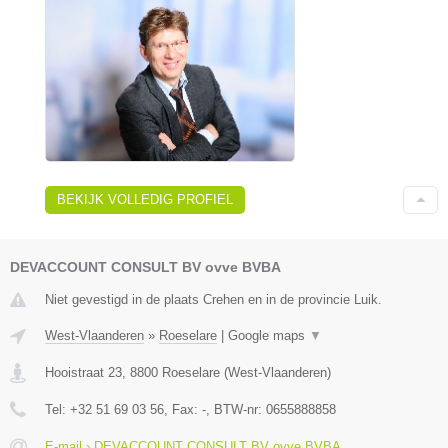
BEKIJK VOLLEDIG PROFIEL
DEVACCOUNT CONSULT BV ovve BVBA
Niet gevestigd in de plaats Crehen en in de provincie Luik.
West-Vlaanderen
»
Roeselare
|
Google maps
▼
Hooistraat 23
,
8800
Roeselare
(
West-Vlaanderen
)
Tel:
+32 51 69 03 56
, Fax:
-
, BTW-nr:
0655888858
E-mail › DEVACCOUNT CONSULT BV ovve BVBA