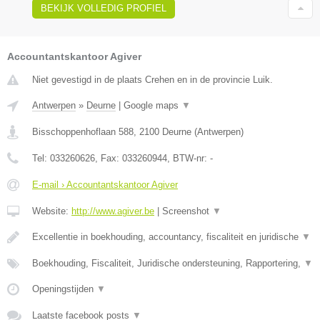
BEKIJK VOLLEDIG PROFIEL
Accountantskantoor Agiver
Niet gevestigd in de plaats Crehen en in de provincie Luik.
Antwerpen
»
Deurne
|
Google maps
▼
Bisschoppenhoflaan 588
,
2100
Deurne
(
Antwerpen
)
Tel:
033260626
, Fax:
033260944
, BTW-nr:
-
E-mail › Accountantskantoor Agiver
Website:
http://www.agiver.be
|
Screenshot
▼
Excellentie in boekhouding, accountancy, fiscaliteit en juridische
▼
Boekhouding, Fiscaliteit, Juridische ondersteuning, Rapportering,
▼
Openingstijden
▼
Laatste facebook posts
▼