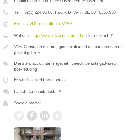
Floraliënlaan 2 bus 1
,
2600
Berchem
(
Antwerpen
)
Tel:
+32(3) 224 05 00
, Fax:
-
, BTW-nr:
BE 0844.255.930
E-mail › VDV consultants BVBA
Website:
http://www.vdvconsultants.be
|
Screenshot
▼
VDV Consultants is een gespecialiseerd accountantskantoor
gevestigd in
▼
Diensten: accountants (gecertificeerd), belastingadviseur,
boekhouding
Er wordt gewerkt op afspraak.
Laatste facebook posts
▼
Sociale media: