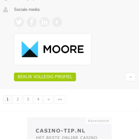
Sociale media:
BEKIJK VOLLEDIG PROFIEL
1
2
3
4
»
»»