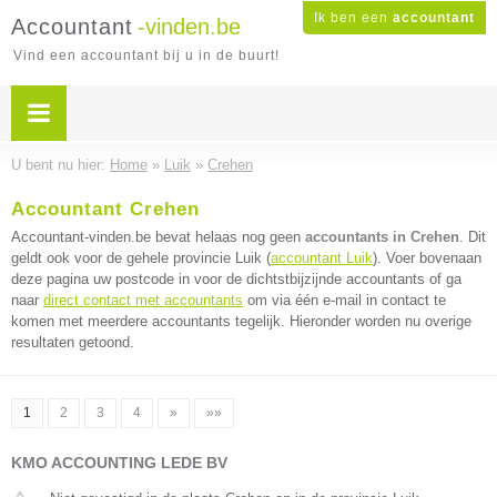
Ik ben een
accountant
Accountant
-vinden.be
Vind een accountant bij u in de buurt!
U bent nu hier:
Home
»
Luik
»
Crehen
Accountant Crehen
Accountant-vinden.be bevat helaas nog geen
accountants in Crehen
. Dit
geldt ook voor de gehele provincie Luik (
accountant Luik
). Voer bovenaan
deze pagina uw postcode in voor de dichtstbijzijnde accountants of ga
naar
direct contact met accountants
om via één e-mail in contact te
komen met meerdere accountants tegelijk. Hieronder worden nu overige
resultaten getoond.
1
2
3
4
»
»»
KMO ACCOUNTING LEDE BV