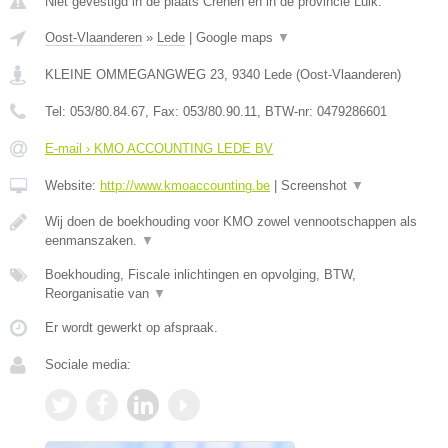
Niet gevestigd in de plaats Crehen en in de provincie Luik.
Oost-Vlaanderen
»
Lede
|
Google maps
▼
KLEINE OMMEGANGWEG 23
,
9340
Lede
(
Oost-Vlaanderen
)
Tel:
053/80.84.67
, Fax:
053/80.90.11
, BTW-nr:
0479286601
E-mail › KMO ACCOUNTING LEDE BV
Website:
http://www.kmoaccounting.be
|
Screenshot
▼
Wij doen de boekhouding voor KMO zowel vennootschappen als
eenmanszaken.
▼
Boekhouding, Fiscale inlichtingen en opvolging, BTW,
Reorganisatie van
▼
Er wordt gewerkt op afspraak.
Sociale media: