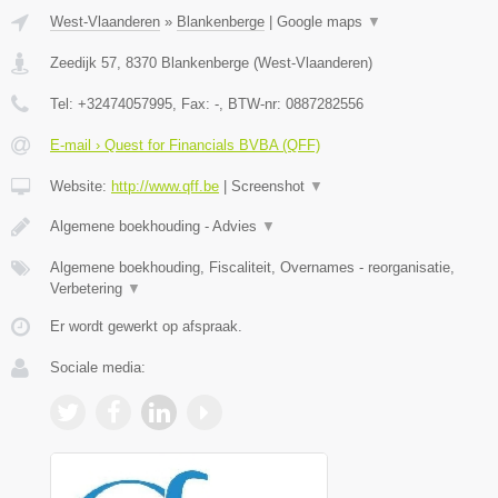
West-Vlaanderen
»
Blankenberge
|
Google maps
▼
Zeedijk 57
,
8370
Blankenberge
(
West-Vlaanderen
)
Tel:
+32474057995
, Fax:
-
, BTW-nr:
0887282556
E-mail › Quest for Financials BVBA (QFF)
Website:
http://www.qff.be
|
Screenshot
▼
Algemene boekhouding - Advies
▼
Algemene boekhouding, Fiscaliteit, Overnames - reorganisatie,
Verbetering
▼
Er wordt gewerkt op afspraak.
Sociale media: