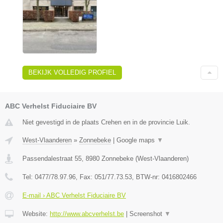
BEKIJK VOLLEDIG PROFIEL
ABC Verhelst Fiduciaire BV
Niet gevestigd in de plaats Crehen en in de provincie Luik.
West-Vlaanderen
»
Zonnebeke
|
Google maps
▼
Passendalestraat 55
,
8980
Zonnebeke
(
West-Vlaanderen
)
Tel:
0477/78.97.96
, Fax:
051/77.73.53
, BTW-nr:
0416802466
E-mail › ABC Verhelst Fiduciaire BV
Website:
http://www.abcverhelst.be
|
Screenshot
▼