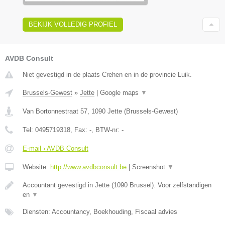
BEKIJK VOLLEDIG PROFIEL
AVDB Consult
Niet gevestigd in de plaats Crehen en in de provincie Luik.
Brussels-Gewest
»
Jette
|
Google maps
▼
Van Bortonnestraat 57
,
1090
Jette
(
Brussels-Gewest
)
Tel:
0495719318
, Fax:
-
, BTW-nr:
-
E-mail › AVDB Consult
Website:
http://www.avdbconsult.be
|
Screenshot
▼
Accountant gevestigd in Jette (1090 Brussel). Voor zelfstandigen
en
▼
Diensten: Accountancy, Boekhouding, Fiscaal advies