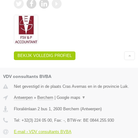
BEKIJK VOLLEDIG PROFIEL
VDV consultants BVBA
Niet gevestigd in de plaats Cras Avernas en in de provincie Luik.
Antwerpen
»
Berchem
|
Google maps
▼
Floraliënlaan 2 bus 1
,
2600
Berchem
(
Antwerpen
)
Tel:
+32(3) 224 05 00
, Fax:
-
, BTW-nr:
BE 0844.255.930
E-mail › VDV consultants BVBA