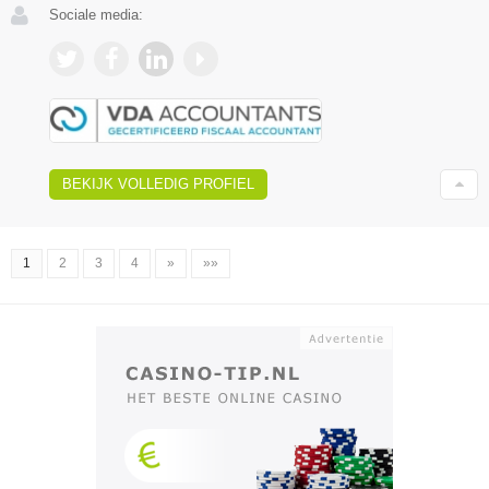
Sociale media:
BEKIJK VOLLEDIG PROFIEL
1
2
3
4
»
»»