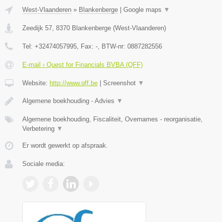
West-Vlaanderen
»
Blankenberge
|
Google maps
▼
Zeedijk 57
,
8370
Blankenberge
(
West-Vlaanderen
)
Tel:
+32474057995
, Fax:
-
, BTW-nr:
0887282556
E-mail › Quest for Financials BVBA (QFF)
Website:
http://www.qff.be
|
Screenshot
▼
Algemene boekhouding - Advies
▼
Algemene boekhouding, Fiscaliteit, Overnames - reorganisatie,
Verbetering
▼
Er wordt gewerkt op afspraak.
Sociale media: