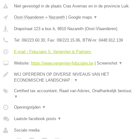
Niet gevestigd in de plaats Cras Avernas en in de provincie Luik.
Oost-Vlaanderen
»
Nazareth
|
Google maps
▼
Drapstraat 123 a bus b
,
9810
Nazareth
(
Oost-Vlaanderen
)
Tel:
09/223.60.30
, Fax:
09/223.15.06
, BTW-nr:
0448.912.139
E-mail › Fiduciaire S. Vergeylen & Partners
Website:
https://www.vergeylen-fiduciaire.be
|
Screenshot
▼
WIJ OPEREREN OP DIVERSE NIVEAUS VAN HET
ECONOMISCHE LANDSCHAP :
▼
Certified tax accountant, Raad van Advies, Onafhankelijk bestuur,
▼
Openingstijden
▼
Laatste facebook posts
▼
Sociale media: