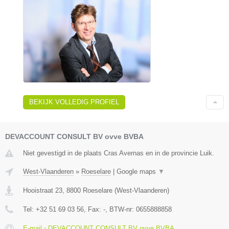
BEKIJK VOLLEDIG PROFIEL
DEVACCOUNT CONSULT BV ovve BVBA
Niet gevestigd in de plaats Cras Avernas en in de provincie Luik.
West-Vlaanderen
»
Roeselare
|
Google maps
▼
Hooistraat 23
,
8800
Roeselare
(
West-Vlaanderen
)
Tel:
+32 51 69 03 56
, Fax:
-
, BTW-nr:
0655888858
E-mail › DEVACCOUNT CONSULT BV ovve BVBA