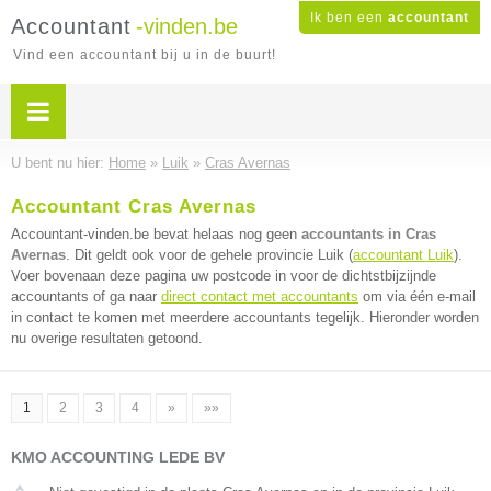
Ik ben een
accountant
Accountant
-vinden.be
Vind een accountant bij u in de buurt!
U bent nu hier:
Home
»
Luik
»
Cras Avernas
Accountant Cras Avernas
Accountant-vinden.be bevat helaas nog geen
accountants in Cras
Avernas
. Dit geldt ook voor de gehele provincie Luik (
accountant Luik
).
Voer bovenaan deze pagina uw postcode in voor de dichtstbijzijnde
accountants of ga naar
direct contact met accountants
om via één e-mail
in contact te komen met meerdere accountants tegelijk. Hieronder worden
nu overige resultaten getoond.
1
2
3
4
»
»»
KMO ACCOUNTING LEDE BV