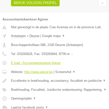
BEKIJK VOLLEDIG PROFIEL
Accountantskantoor Agiver
Niet gevestigd in de plaats Cras Avernas en in de provincie Luik.
Antwerpen
»
Deurne
|
Google maps
▼
Bisschoppenhoflaan 588
,
2100
Deurne
(
Antwerpen
)
Tel:
033260626
, Fax:
033260944
, BTW-nr:
-
E-mail › Accountantskantoor Agiver
Website:
http://www.agiver.be
|
Screenshot
▼
Excellentie in boekhouding, accountancy, fiscaliteit en juridische
▼
Boekhouding, Fiscaliteit, Juridische ondersteuning, Rapportering,
▼
Openingstijden
▼
Laatste facebook posts
▼