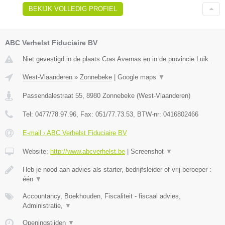
BEKIJK VOLLEDIG PROFIEL
ABC Verhelst Fiduciaire BV
Niet gevestigd in de plaats Cras Avernas en in de provincie Luik.
West-Vlaanderen
»
Zonnebeke
|
Google maps
▼
Passendalestraat 55
,
8980
Zonnebeke
(
West-Vlaanderen
)
Tel:
0477/78.97.96
, Fax:
051/77.73.53
, BTW-nr:
0416802466
E-mail › ABC Verhelst Fiduciaire BV
Website:
http://www.abcverhelst.be
|
Screenshot
▼
Heb je nood aan advies als starter, bedrijfsleider of vrij beroeper :
één
▼
Accountancy, Boekhouden, Fiscaliteit - fiscaal advies,
Administratie,
▼
Openingstijden
▼