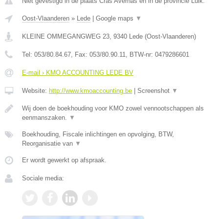
Niet gevestigd in de plaats Cras Avernas en in de provincie Luik.
Oost-Vlaanderen
»
Lede
|
Google maps
▼
KLEINE OMMEGANGWEG 23
,
9340
Lede
(
Oost-Vlaanderen
)
Tel:
053/80.84.67
, Fax:
053/80.90.11
, BTW-nr:
0479286601
E-mail › KMO ACCOUNTING LEDE BV
Website:
http://www.kmoaccounting.be
|
Screenshot
▼
Wij doen de boekhouding voor KMO zowel vennootschappen als
eenmanszaken.
▼
Boekhouding, Fiscale inlichtingen en opvolging, BTW,
Reorganisatie van
▼
Er wordt gewerkt op afspraak.
Sociale media: