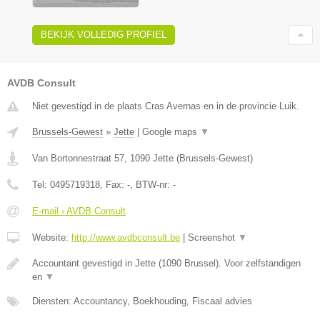
BEKIJK VOLLEDIG PROFIEL
AVDB Consult
Niet gevestigd in de plaats Cras Avernas en in de provincie Luik.
Brussels-Gewest
»
Jette
|
Google maps
▼
Van Bortonnestraat 57
,
1090
Jette
(
Brussels-Gewest
)
Tel:
0495719318
, Fax:
-
, BTW-nr:
-
E-mail › AVDB Consult
Website:
http://www.avdbconsult.be
|
Screenshot
▼
Accountant gevestigd in Jette (1090 Brussel). Voor zelfstandigen
en
▼
Diensten: Accountancy, Boekhouding, Fiscaal advies