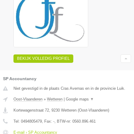
BEKIJK VOLLEDIG PROFIEL
SP Accountancy
Niet gevestigd in de plaats Cras Avernas en in de provincie Luik.
Oost-Vlaanderen
»
Wetteren
|
Google maps
▼
Kortewagenstraat 72
,
9230
Wetteren
(
Oost-Vlaanderen
)
Tel:
0494805479
, Fax:
-
, BTW-nr:
0560.896.461
E-mail › SP Accountancy