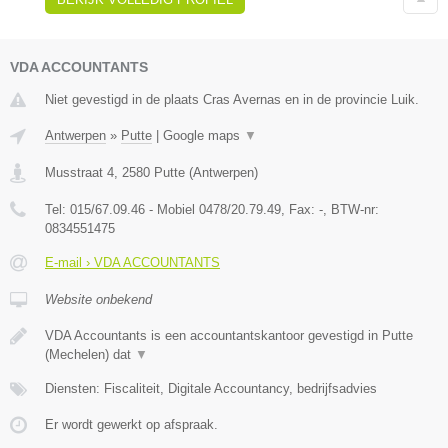
VDA ACCOUNTANTS
Niet gevestigd in de plaats Cras Avernas en in de provincie Luik.
Antwerpen
»
Putte
|
Google maps
▼
Musstraat 4
,
2580
Putte
(
Antwerpen
)
Tel:
015/67.09.46 - Mobiel 0478/20.79.49
, Fax:
-
, BTW-nr:
0834551475
E-mail › VDA ACCOUNTANTS
Website onbekend
VDA Accountants is een accountantskantoor gevestigd in Putte
(Mechelen) dat
▼
Diensten: Fiscaliteit, Digitale Accountancy, bedrijfsadvies
Er wordt gewerkt op afspraak.