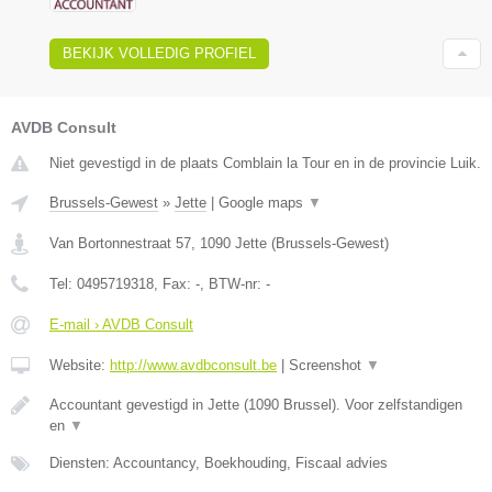
BEKIJK VOLLEDIG PROFIEL
AVDB Consult
Niet gevestigd in de plaats Comblain la Tour en in de provincie Luik.
Brussels-Gewest
»
Jette
|
Google maps
▼
Van Bortonnestraat 57
,
1090
Jette
(
Brussels-Gewest
)
Tel:
0495719318
, Fax:
-
, BTW-nr:
-
E-mail › AVDB Consult
Website:
http://www.avdbconsult.be
|
Screenshot
▼
Accountant gevestigd in Jette (1090 Brussel). Voor zelfstandigen
en
▼
Diensten: Accountancy, Boekhouding, Fiscaal advies