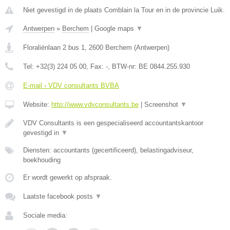
Niet gevestigd in de plaats Comblain la Tour en in de provincie Luik.
Antwerpen
»
Berchem
|
Google maps
▼
Floraliënlaan 2 bus 1
,
2600
Berchem
(
Antwerpen
)
Tel:
+32(3) 224 05 00
, Fax:
-
, BTW-nr:
BE 0844.255.930
E-mail › VDV consultants BVBA
Website:
http://www.vdvconsultants.be
|
Screenshot
▼
VDV Consultants is een gespecialiseerd accountantskantoor
gevestigd in
▼
Diensten: accountants (gecertificeerd), belastingadviseur,
boekhouding
Er wordt gewerkt op afspraak.
Laatste facebook posts
▼
Sociale media: