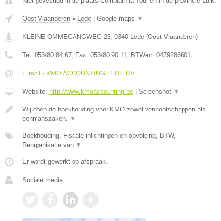
Niet gevestigd in de plaats Comblain la Tour en in de provincie Luik.
Oost-Vlaanderen
»
Lede
|
Google maps
▼
KLEINE OMMEGANGWEG 23
,
9340
Lede
(
Oost-Vlaanderen
)
Tel:
053/80.84.67
, Fax:
053/80.90.11
, BTW-nr:
0479286601
E-mail › KMO ACCOUNTING LEDE BV
Website:
http://www.kmoaccounting.be
|
Screenshot
▼
Wij doen de boekhouding voor KMO zowel vennootschappen als
eenmanszaken.
▼
Boekhouding, Fiscale inlichtingen en opvolging, BTW,
Reorganisatie van
▼
Er wordt gewerkt op afspraak.
Sociale media: