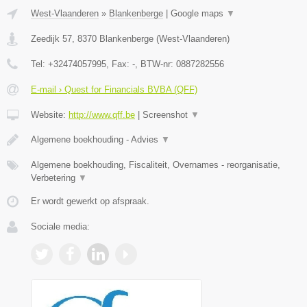
West-Vlaanderen
»
Blankenberge
|
Google maps
▼
Zeedijk 57
,
8370
Blankenberge
(
West-Vlaanderen
)
Tel:
+32474057995
, Fax:
-
, BTW-nr:
0887282556
E-mail › Quest for Financials BVBA (QFF)
Website:
http://www.qff.be
|
Screenshot
▼
Algemene boekhouding - Advies
▼
Algemene boekhouding, Fiscaliteit, Overnames - reorganisatie,
Verbetering
▼
Er wordt gewerkt op afspraak.
Sociale media: