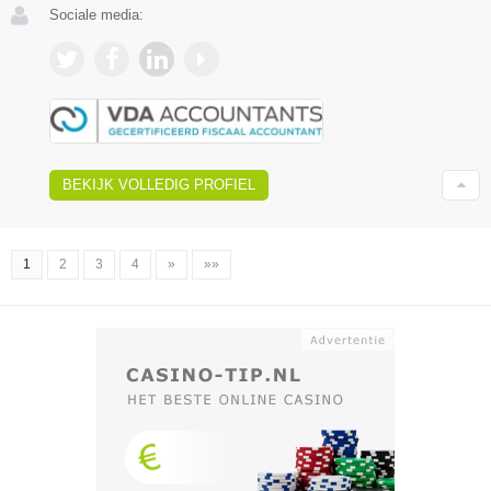
Sociale media:
BEKIJK VOLLEDIG PROFIEL
1
2
3
4
»
»»