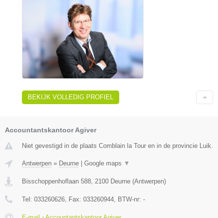
BEKIJK VOLLEDIG PROFIEL
Accountantskantoor Agiver
Niet gevestigd in de plaats Comblain la Tour en in de provincie Luik.
Antwerpen
»
Deurne
|
Google maps
▼
Bisschoppenhoflaan 588
,
2100
Deurne
(
Antwerpen
)
Tel:
033260626
, Fax:
033260944
, BTW-nr:
-
E-mail › Accountantskantoor Agiver