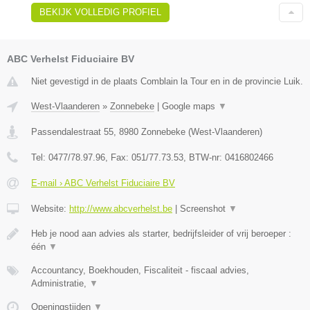
BEKIJK VOLLEDIG PROFIEL
ABC Verhelst Fiduciaire BV
Niet gevestigd in de plaats Comblain la Tour en in de provincie Luik.
West-Vlaanderen
»
Zonnebeke
|
Google maps
▼
Passendalestraat 55
,
8980
Zonnebeke
(
West-Vlaanderen
)
Tel:
0477/78.97.96
, Fax:
051/77.73.53
, BTW-nr:
0416802466
E-mail › ABC Verhelst Fiduciaire BV
Website:
http://www.abcverhelst.be
|
Screenshot
▼
Heb je nood aan advies als starter, bedrijfsleider of vrij beroeper :
één
▼
Accountancy, Boekhouden, Fiscaliteit - fiscaal advies,
Administratie,
▼
Openingstijden
▼