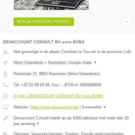
BEKIJK VOLLEDIG PROFIEL
DEVACCOUNT CONSULT BV ovve BVBA
Niet gevestigd in de plaats Comblain la Tour en in de provincie Luik.
West-Vlaanderen
»
Roeselare
|
Google maps
▼
Hooistraat 23
,
8800
Roeselare
(
West-Vlaanderen
)
Tel:
+32 51 69 03 56
, Fax:
-
, BTW-nr:
0655888858
E-mail › DEVACCOUNT CONSULT BV ovve BVBA
Website:
https://www.devaccount.be/
|
Screenshot
▼
Devaccount Consult treedt op als KMO-adviseur met meer dan 20
jaar ervaring
▼
Diensten: Vennootschappen, Starters, Fiscale werkzaamheden,