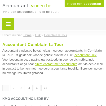
Ik ben een
accountant
Accountant
-vinden.be
Vind een accountant bij u in de buurt!
U bent nu hier:
Home
»
Luik
»
Comblain la Tour
Accountant Comblain la Tour
Accountant-vinden.be bevat helaas nog geen
accountants in Comblain
la Tour
. Dit geldt ook voor de gehele provincie Luik (
accountant Luik
).
Voer bovenaan deze pagina uw postcode in voor de dichtstbijzijnde
accountants of ga naar
direct contact met accountants
om via één e-mail
in contact te komen met meerdere accountants tegelijk. Hieronder worden
nu overige resultaten getoond.
1
2
3
4
»
»»
KMO ACCOUNTING LEDE BV