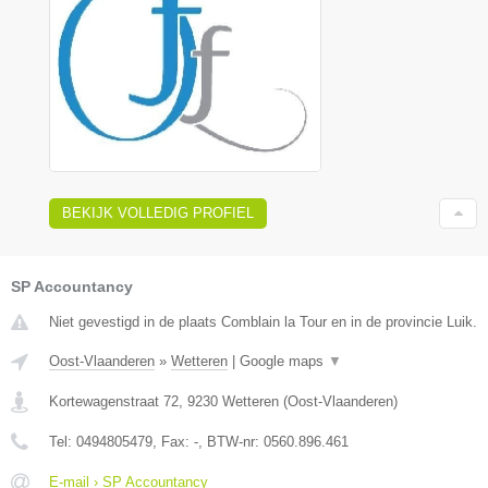
BEKIJK VOLLEDIG PROFIEL
SP Accountancy
Niet gevestigd in de plaats Comblain la Tour en in de provincie Luik.
Oost-Vlaanderen
»
Wetteren
|
Google maps
▼
Kortewagenstraat 72
,
9230
Wetteren
(
Oost-Vlaanderen
)
Tel:
0494805479
, Fax:
-
, BTW-nr:
0560.896.461
E-mail › SP Accountancy