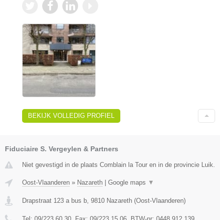
BEKIJK VOLLEDIG PROFIEL
Fiduciaire S. Vergeylen & Partners
Niet gevestigd in de plaats Comblain la Tour en in de provincie Luik.
Oost-Vlaanderen
»
Nazareth
|
Google maps
▼
Drapstraat 123 a bus b
,
9810
Nazareth
(
Oost-Vlaanderen
)
Tel:
09/223.60.30
, Fax:
09/223.15.06
, BTW-nr:
0448.912.139