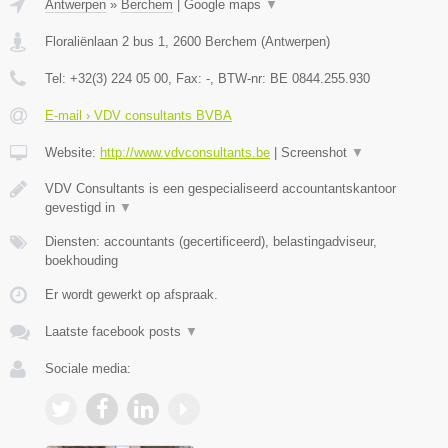
Antwerpen
»
Berchem
|
Google maps
▼
Floraliënlaan 2 bus 1
,
2600
Berchem
(
Antwerpen
)
Tel:
+32(3) 224 05 00
, Fax:
-
, BTW-nr:
BE 0844.255.930
E-mail › VDV consultants BVBA
Website:
http://www.vdvconsultants.be
|
Screenshot
▼
VDV Consultants is een gespecialiseerd accountantskantoor
gevestigd in
▼
Diensten: accountants (gecertificeerd), belastingadviseur,
boekhouding
Er wordt gewerkt op afspraak.
Laatste facebook posts
▼
Sociale media: