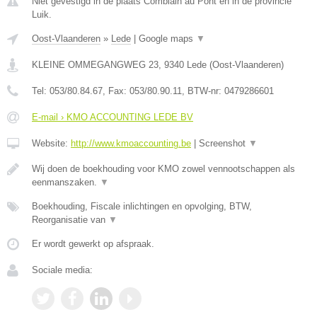
Niet gevestigd in de plaats Comblain au Pont en in de provincie
Luik.
Oost-Vlaanderen
»
Lede
|
Google maps
▼
KLEINE OMMEGANGWEG 23
,
9340
Lede
(
Oost-Vlaanderen
)
Tel:
053/80.84.67
, Fax:
053/80.90.11
, BTW-nr:
0479286601
E-mail › KMO ACCOUNTING LEDE BV
Website:
http://www.kmoaccounting.be
|
Screenshot
▼
Wij doen de boekhouding voor KMO zowel vennootschappen als
eenmanszaken.
▼
Boekhouding, Fiscale inlichtingen en opvolging, BTW,
Reorganisatie van
▼
Er wordt gewerkt op afspraak.
Sociale media: