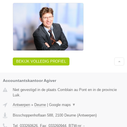
BEKIJK VOLLEDIG PROFIEL
Accountantskantoor Agiver
Niet gevestigd in de plaats Comblain au Pont en in de provincie
Luik.
Antwerpen
»
Deurne
|
Google maps
▼
Bisschoppenhoflaan 588
,
2100
Deurne
(
Antwerpen
)
Tel:
033260626
, Fax:
033260944
, BTW-nr:
-