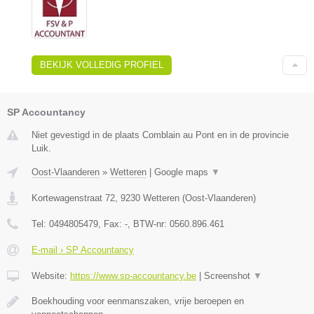
BEKIJK VOLLEDIG PROFIEL
SP Accountancy
Niet gevestigd in de plaats Comblain au Pont en in de provincie
Luik.
Oost-Vlaanderen
»
Wetteren
|
Google maps
▼
Kortewagenstraat 72
,
9230
Wetteren
(
Oost-Vlaanderen
)
Tel:
0494805479
, Fax:
-
, BTW-nr:
0560.896.461
E-mail › SP Accountancy
Website:
https://www.sp-accountancy.be
|
Screenshot
▼
Boekhouding voor eenmanszaken, vrije beroepen en