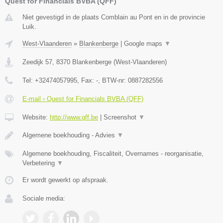
Quest for Financials BVBA (QFF)
Niet gevestigd in de plaats Comblain au Pont en in de provincie
Luik.
West-Vlaanderen
»
Blankenberge
|
Google maps
▼
Zeedijk 57
,
8370
Blankenberge
(
West-Vlaanderen
)
Tel:
+32474057995
, Fax:
-
, BTW-nr:
0887282556
E-mail › Quest for Financials BVBA (QFF)
Website:
http://www.qff.be
|
Screenshot
▼
Algemene boekhouding - Advies
▼
Algemene boekhouding, Fiscaliteit, Overnames - reorganisatie,
Verbetering
▼
Er wordt gewerkt op afspraak.
Sociale media: