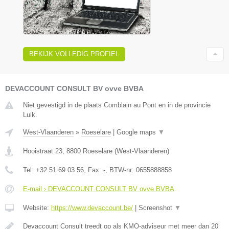
BEKIJK VOLLEDIG PROFIEL
DEVACCOUNT CONSULT BV ovve BVBA
Niet gevestigd in de plaats Comblain au Pont en in de provincie
Luik.
West-Vlaanderen
»
Roeselare
|
Google maps
▼
Hooistraat 23
,
8800
Roeselare
(
West-Vlaanderen
)
Tel:
+32 51 69 03 56
, Fax:
-
, BTW-nr:
0655888858
E-mail › DEVACCOUNT CONSULT BV ovve BVBA
Website:
https://www.devaccount.be/
|
Screenshot
▼
Devaccount Consult treedt op als KMO-adviseur met meer dan 20