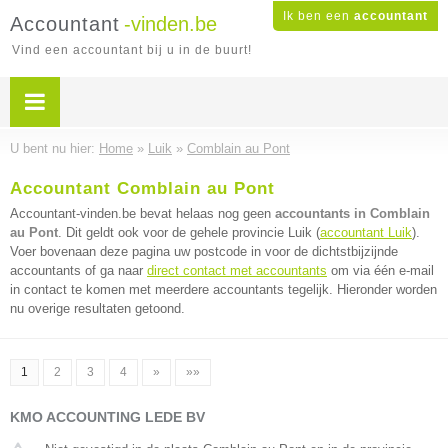
Ik ben een
accountant
Accountant
-vinden.be
Vind een accountant bij u in de buurt!
U bent nu hier:
Home
»
Luik
»
Comblain au Pont
Accountant Comblain au Pont
Accountant-vinden.be bevat helaas nog geen
accountants in Comblain
au Pont
. Dit geldt ook voor de gehele provincie Luik (
accountant Luik
).
Voer bovenaan deze pagina uw postcode in voor de dichtstbijzijnde
accountants of ga naar
direct contact met accountants
om via één e-mail
in contact te komen met meerdere accountants tegelijk. Hieronder worden
nu overige resultaten getoond.
1
2
3
4
»
»»
KMO ACCOUNTING LEDE BV