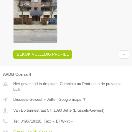
BEKIJK VOLLEDIG PROFIEL
AVDB Consult
Niet gevestigd in de plaats Comblain au Pont en in de provincie
Luik.
Brussels-Gewest
»
Jette
|
Google maps
▼
Van Bortonnestraat 57
,
1090
Jette
(
Brussels-Gewest
)
Tel:
0495719318
, Fax:
-
, BTW-nr:
-