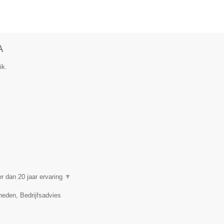
A
ik.
 dan 20 jaar ervaring
▼
eden, Bedrijfsadvies