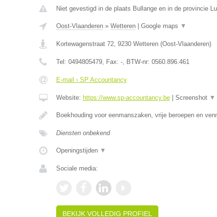
Niet gevestigd in de plaats Bullange en in de provincie Lu
Oost-Vlaanderen
»
Wetteren
|
Google maps
▼
Kortewagenstraat 72
,
9230
Wetteren
(
Oost-Vlaanderen
)
Tel:
0494805479
, Fax:
-
, BTW-nr:
0560.896.461
E-mail › SP Accountancy
Website:
https://www.sp-accountancy.be
|
Screenshot
▼
Boekhouding voor eenmanszaken, vrije beroepen en ven
Diensten onbekend
Openingstijden
▼
Sociale media:
BEKIJK VOLLEDIG PROFIEL