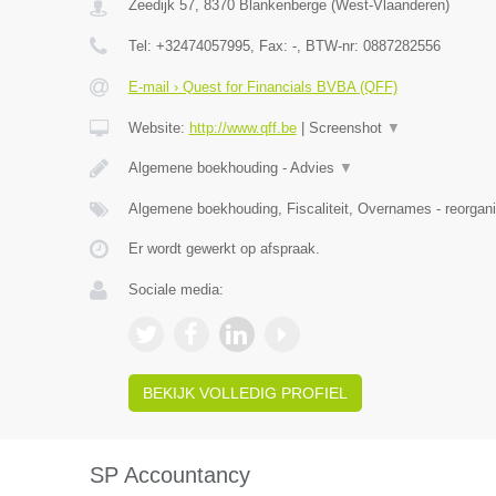
Zeedijk 57
,
8370
Blankenberge
(
West-Vlaanderen
)
Tel:
+32474057995
, Fax:
-
, BTW-nr:
0887282556
E-mail › Quest for Financials BVBA (QFF)
Website:
http://www.qff.be
|
Screenshot
▼
Algemene boekhouding - Advies
▼
Algemene boekhouding, Fiscaliteit, Overnames - reorgani
Er wordt gewerkt op afspraak.
Sociale media:
BEKIJK VOLLEDIG PROFIEL
SP Accountancy