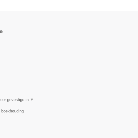
ik.
oor gevestigd in
▼
r, boekhouding