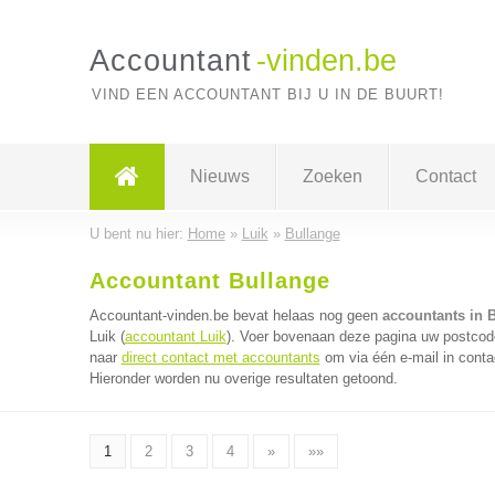
Accountant
-vinden.be
VIND EEN ACCOUNTANT BIJ U IN DE BUURT!
Nieuws
Zoeken
Contact
U bent nu hier:
Home
»
Luik
»
Bullange
Accountant Bullange
Accountant-vinden.be bevat helaas nog geen
accountants in 
Luik (
accountant Luik
). Voer bovenaan deze pagina uw postcode 
naar
direct contact met accountants
om via één e-mail in conta
Hieronder worden nu overige resultaten getoond.
1
2
3
4
»
»»