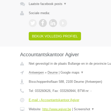
Laatste facebook posts
▼
Sociale media:
BEKIJK VOLLEDIG PROFIEL
Accountantskantoor Agiver
Niet gevestigd in de plaats Bullange en in de provincie Lu
Antwerpen
»
Deurne
|
Google maps
▼
Bisschoppenhoflaan 588
,
2100
Deurne
(
Antwerpen
)
Tel:
033260626
, Fax:
033260944
, BTW-nr:
-
E-mail › Accountantskantoor Agiver
Website:
http://www.agiver.be
|
Screenshot
▼