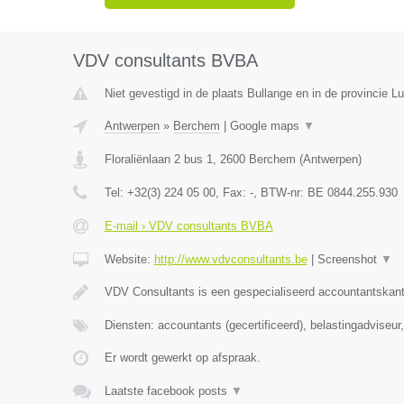
VDV consultants BVBA
Niet gevestigd in de plaats Bullange en in de provincie Lu
Antwerpen
»
Berchem
|
Google maps
▼
Floraliënlaan 2 bus 1
,
2600
Berchem
(
Antwerpen
)
Tel:
+32(3) 224 05 00
, Fax:
-
, BTW-nr:
BE 0844.255.930
E-mail › VDV consultants BVBA
Website:
http://www.vdvconsultants.be
|
Screenshot
▼
VDV Consultants is een gespecialiseerd accountantskant
Diensten: accountants (gecertificeerd), belastingadviseu
Er wordt gewerkt op afspraak.
Laatste facebook posts
▼