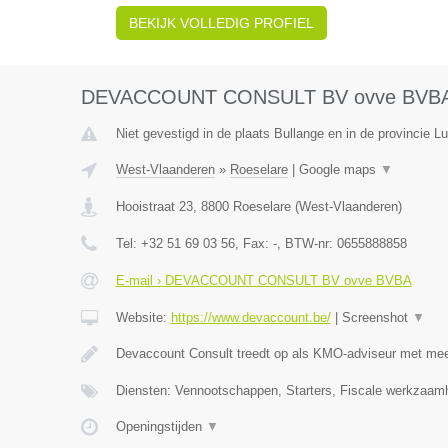
BEKIJK VOLLEDIG PROFIEL
DEVACCOUNT CONSULT BV ovve BVB
Niet gevestigd in de plaats Bullange en in de provincie Lu
West-Vlaanderen
»
Roeselare
|
Google maps
▼
Hooistraat 23
,
8800
Roeselare
(
West-Vlaanderen
)
Tel:
+32 51 69 03 56
, Fax:
-
, BTW-nr:
0655888858
E-mail › DEVACCOUNT CONSULT BV ovve BVBA
Website:
https://www.devaccount.be/
|
Screenshot
▼
Devaccount Consult treedt op als KMO-adviseur met meer
Diensten: Vennootschappen, Starters, Fiscale werkzaamh
Openingstijden
▼