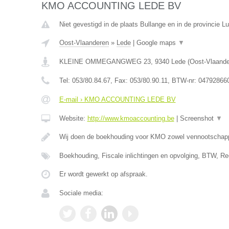
KMO ACCOUNTING LEDE BV
Niet gevestigd in de plaats Bullange en in de provincie Lu
Oost-Vlaanderen
»
Lede
|
Google maps
▼
KLEINE OMMEGANGWEG 23
,
9340
Lede
(
Oost-Vlaand
Tel:
053/80.84.67
, Fax:
053/80.90.11
, BTW-nr:
04792866
E-mail › KMO ACCOUNTING LEDE BV
Website:
http://www.kmoaccounting.be
|
Screenshot
▼
Wij doen de boekhouding voor KMO zowel vennootscha
Boekhouding, Fiscale inlichtingen en opvolging, BTW, Re
Er wordt gewerkt op afspraak.
Sociale media: