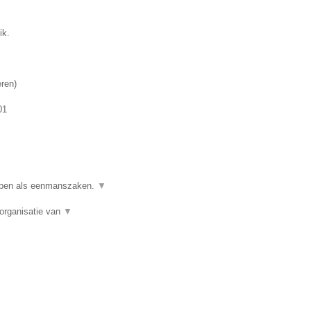
ik.
eren
)
01
ppen als eenmanszaken.
▼
organisatie van
▼