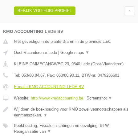
BEKIJK VOLLEDIG PROFIEL
KMO ACCOUNTING LEDE BV
Niet gevestigd in de plaats Bra en in de provincie Luik.
Oost-Vlaanderen
»
Lede
|
Google maps
▼
KLEINE OMMEGANGWEG 23
,
9340
Lede
(
Oost-Vlaanderen
)
Tel:
053/80.84.67
, Fax:
053/80.90.11
, BTW-nr:
0479286601
E-mail › KMO ACCOUNTING LEDE BV
Website:
http://www.kmoaccounting.be
|
Screenshot
▼
Wij doen de boekhouding voor KMO zowel vennootschappen als
eenmanszaken.
▼
Boekhouding, Fiscale inlichtingen en opvolging, BTW,
Reorganisatie van
▼