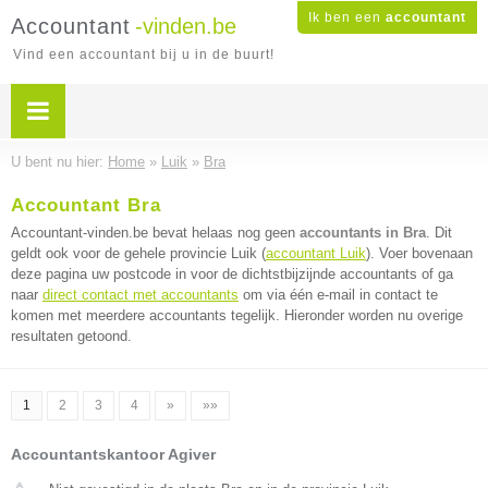
Ik ben een
accountant
Accountant
-vinden.be
Vind een accountant bij u in de buurt!
U bent nu hier:
Home
»
Luik
»
Bra
Accountant Bra
Accountant-vinden.be bevat helaas nog geen
accountants in Bra
. Dit
geldt ook voor de gehele provincie Luik (
accountant Luik
). Voer bovenaan
deze pagina uw postcode in voor de dichtstbijzijnde accountants of ga
naar
direct contact met accountants
om via één e-mail in contact te
komen met meerdere accountants tegelijk. Hieronder worden nu overige
resultaten getoond.
1
2
3
4
»
»»
Accountantskantoor Agiver