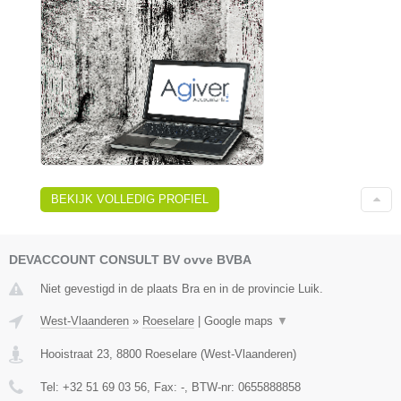
BEKIJK VOLLEDIG PROFIEL
DEVACCOUNT CONSULT BV ovve BVBA
Niet gevestigd in de plaats Bra en in de provincie Luik.
West-Vlaanderen
»
Roeselare
|
Google maps
▼
Hooistraat 23
,
8800
Roeselare
(
West-Vlaanderen
)
Tel:
+32 51 69 03 56
, Fax:
-
, BTW-nr:
0655888858