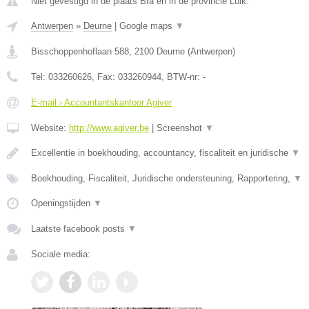
Niet gevestigd in de plaats Bra en in de provincie Luik.
Antwerpen
»
Deurne
|
Google maps
▼
Bisschoppenhoflaan 588
,
2100
Deurne
(
Antwerpen
)
Tel:
033260626
, Fax:
033260944
, BTW-nr:
-
E-mail › Accountantskantoor Agiver
Website:
http://www.agiver.be
|
Screenshot
▼
Excellentie in boekhouding, accountancy, fiscaliteit en juridische
▼
Boekhouding, Fiscaliteit, Juridische ondersteuning, Rapportering,
▼
Openingstijden
▼
Laatste facebook posts
▼
Sociale media: