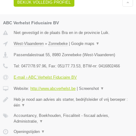
BEKIJK VOLLEDIG PROFIEL
ABC Verhelst Fiduciaire BV
Niet gevestigd in de plaats Bra en in de provincie Luik.
West-Vlaanderen
»
Zonnebeke
|
Google maps
▼
Passendalestraat 55
,
8980
Zonnebeke
(
West-Vlaanderen
)
Tel:
0477/78.97.96
, Fax:
051/77.73.53
, BTW-nr:
0416802466
E-mail › ABC Verhelst Fiduciaire BV
Website:
http://www.abcverhelst.be
|
Screenshot
▼
Heb je nood aan advies als starter, bedrijfsleider of vrij beroeper :
één
▼
Accountancy, Boekhouden, Fiscaliteit - fiscaal advies,
Administratie,
▼
Openingstijden
▼