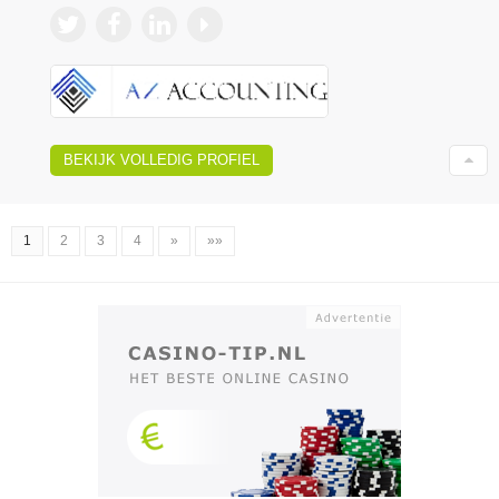
BEKIJK VOLLEDIG PROFIEL
1
2
3
4
»
»»