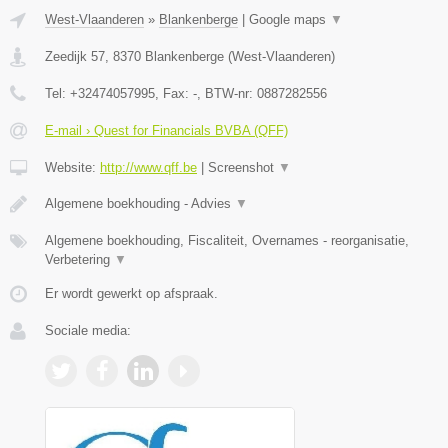
West-Vlaanderen
»
Blankenberge
|
Google maps
▼
Zeedijk 57
,
8370
Blankenberge
(
West-Vlaanderen
)
Tel:
+32474057995
, Fax:
-
, BTW-nr:
0887282556
E-mail › Quest for Financials BVBA (QFF)
Website:
http://www.qff.be
|
Screenshot
▼
Algemene boekhouding - Advies
▼
Algemene boekhouding, Fiscaliteit, Overnames - reorganisatie,
Verbetering
▼
Er wordt gewerkt op afspraak.
Sociale media: