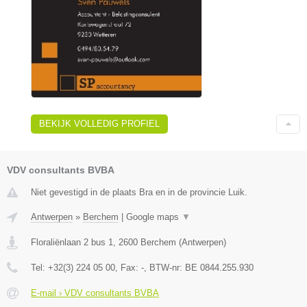
BEKIJK VOLLEDIG PROFIEL
VDV consultants BVBA
Niet gevestigd in de plaats Bra en in de provincie Luik.
Antwerpen
»
Berchem
|
Google maps
▼
Floraliënlaan 2 bus 1
,
2600
Berchem
(
Antwerpen
)
Tel:
+32(3) 224 05 00
, Fax:
-
, BTW-nr:
BE 0844.255.930
E-mail › VDV consultants BVBA