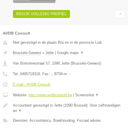
BEKIJK VOLLEDIG PROFIEL
AVDB Consult
Niet gevestigd in de plaats Bra en in de provincie Luik.
Brussels-Gewest
»
Jette
|
Google maps
▼
Van Bortonnestraat 57
,
1090
Jette
(
Brussels-Gewest
)
Tel:
0495719318
, Fax:
-
, BTW-nr:
-
E-mail › AVDB Consult
Website:
http://www.avdbconsult.be
|
Screenshot
▼
Accountant gevestigd in Jette (1090 Brussel). Voor zelfstandigen
en
▼
Diensten: Accountancy, Boekhouding, Fiscaal advies