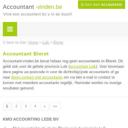
Ik ben een
accountant
Accountant
-vinden.be
Vind een accountant bij u in de buurt!
U bent nu hier:
Home
»
Luik
»
Bleret
Accountant Bleret
Accountant-vinden.be bevat helaas nog geen
accountants in Bleret
. Dit
geldt ook voor de gehele provincie Luik (
accountant Luik
). Voer bovenaan
deze pagina uw postcode in voor de dichtstbijzijnde accountants of ga
naar
direct contact met accountants
om via één e-mail in contact te
komen met meerdere accountants tegelijk. Hieronder worden nu overige
resultaten getoond.
1
2
3
4
»
»»
KMO ACCOUNTING LEDE BV