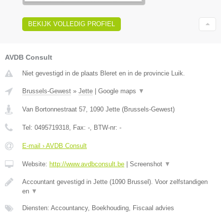
BEKIJK VOLLEDIG PROFIEL
AVDB Consult
Niet gevestigd in de plaats Bleret en in de provincie Luik.
Brussels-Gewest
»
Jette
|
Google maps
▼
Van Bortonnestraat 57
,
1090
Jette
(
Brussels-Gewest
)
Tel:
0495719318
, Fax:
-
, BTW-nr:
-
E-mail › AVDB Consult
Website:
http://www.avdbconsult.be
|
Screenshot
▼
Accountant gevestigd in Jette (1090 Brussel). Voor zelfstandigen
en
▼
Diensten: Accountancy, Boekhouding, Fiscaal advies