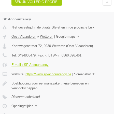
BEKIJK VOLLEDIG PROFIEL
SP Accountancy
Niet gevestigd in de plaats Bleret en in de provincie Luik.
Oost-Vlaanderen
»
Wetteren
|
Google maps
▼
Kortewagenstraat 72
,
9230
Wetteren
(
Oost-Vlaanderen
)
Tel:
0494805479
, Fax:
-
, BTW-nr:
0560.896.461
E-mail › SP Accountancy
Website:
https://www.sp-accountancy.be
|
Screenshot
▼
Boekhouding voor eenmanszaken, vrije beroepen en
vennootschappen.
Diensten onbekend
Openingstijden
▼