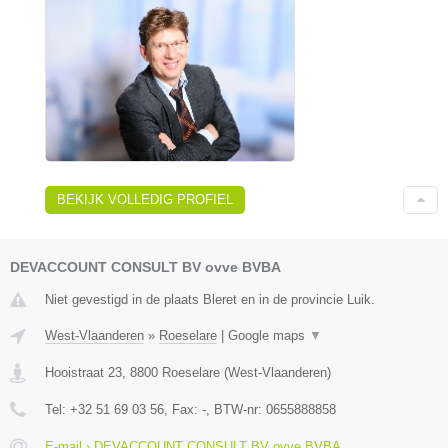
BEKIJK VOLLEDIG PROFIEL
DEVACCOUNT CONSULT BV ovve BVBA
Niet gevestigd in de plaats Bleret en in de provincie Luik.
West-Vlaanderen
»
Roeselare
|
Google maps
▼
Hooistraat 23
,
8800
Roeselare
(
West-Vlaanderen
)
Tel:
+32 51 69 03 56
, Fax:
-
, BTW-nr:
0655888858
E-mail › DEVACCOUNT CONSULT BV ovve BVBA