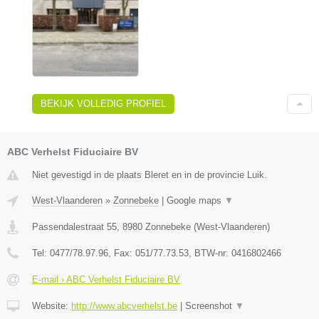
BEKIJK VOLLEDIG PROFIEL
ABC Verhelst Fiduciaire BV
Niet gevestigd in de plaats Bleret en in de provincie Luik.
West-Vlaanderen
»
Zonnebeke
|
Google maps
▼
Passendalestraat 55
,
8980
Zonnebeke
(
West-Vlaanderen
)
Tel:
0477/78.97.96
, Fax:
051/77.73.53
, BTW-nr:
0416802466
E-mail › ABC Verhelst Fiduciaire BV
Website:
http://www.abcverhelst.be
|
Screenshot
▼