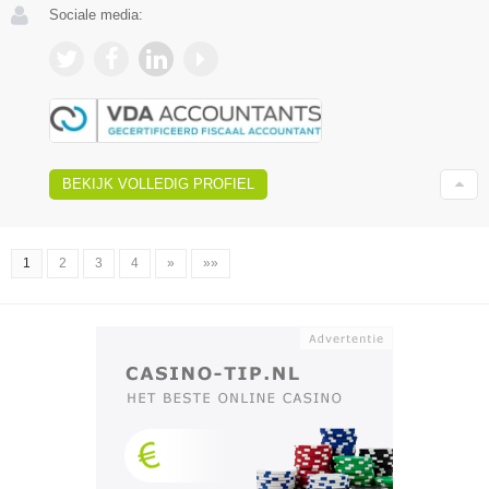
Sociale media:
BEKIJK VOLLEDIG PROFIEL
1
2
3
4
»
»»