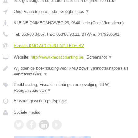
Niet gevestigd in de plaats Bleret en in de provincie Luik.
Oost-Vlaanderen
»
Lede
|
Google maps
▼
KLEINE OMMEGANGWEG 23
,
9340
Lede
(
Oost-Vlaanderen
)
Tel:
053/80.84.67
, Fax:
053/80.90.11
, BTW-nr:
0479286601
E-mail › KMO ACCOUNTING LEDE BV
Website:
http://www.kmoaccounting.be
|
Screenshot
▼
Wij doen de boekhouding voor KMO zowel vennootschappen als
eenmanszaken.
▼
Boekhouding, Fiscale inlichtingen en opvolging, BTW,
Reorganisatie van
▼
Er wordt gewerkt op afspraak.
Sociale media: