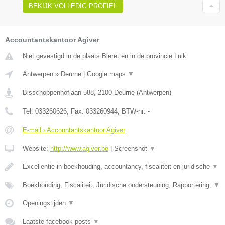
BEKIJK VOLLEDIG PROFIEL
Accountantskantoor Agiver
Niet gevestigd in de plaats Bleret en in de provincie Luik.
Antwerpen
»
Deurne
|
Google maps
▼
Bisschoppenhoflaan 588
,
2100
Deurne
(
Antwerpen
)
Tel:
033260626
, Fax:
033260944
, BTW-nr:
-
E-mail › Accountantskantoor Agiver
Website:
http://www.agiver.be
|
Screenshot
▼
Excellentie in boekhouding, accountancy, fiscaliteit en juridische
▼
Boekhouding, Fiscaliteit, Juridische ondersteuning, Rapportering,
▼
Openingstijden
▼
Laatste facebook posts
▼