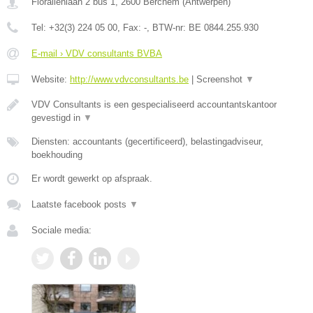
Floraliënlaan 2 bus 1
,
2600
Berchem
(
Antwerpen
)
Tel:
+32(3) 224 05 00
, Fax:
-
, BTW-nr:
BE 0844.255.930
E-mail › VDV consultants BVBA
Website:
http://www.vdvconsultants.be
|
Screenshot
▼
VDV Consultants is een gespecialiseerd accountantskantoor
gevestigd in
▼
Diensten: accountants (gecertificeerd), belastingadviseur,
boekhouding
Er wordt gewerkt op afspraak.
Laatste facebook posts
▼
Sociale media: