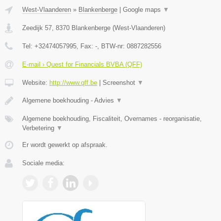
West-Vlaanderen
»
Blankenberge
|
Google maps
▼
Zeedijk 57
,
8370
Blankenberge
(
West-Vlaanderen
)
Tel:
+32474057995
, Fax:
-
, BTW-nr:
0887282556
E-mail › Quest for Financials BVBA (QFF)
Website:
http://www.qff.be
|
Screenshot
▼
Algemene boekhouding - Advies
▼
Algemene boekhouding, Fiscaliteit, Overnames - reorganisatie,
Verbetering
▼
Er wordt gewerkt op afspraak.
Sociale media: