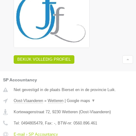
BEKIJK VOLLEDIG PROFIEL
SP Accountancy
Niet gevestigd in de plaats Bierset en in de provincie Luik.
Oost-Vlaanderen
»
Wetteren
|
Google maps
▼
Kortewagenstraat 72
,
9230
Wetteren
(
Oost-Vlaanderen
)
Tel:
0494805479
, Fax:
-
, BTW-nr:
0560.896.461
E-mail › SP Accountancy