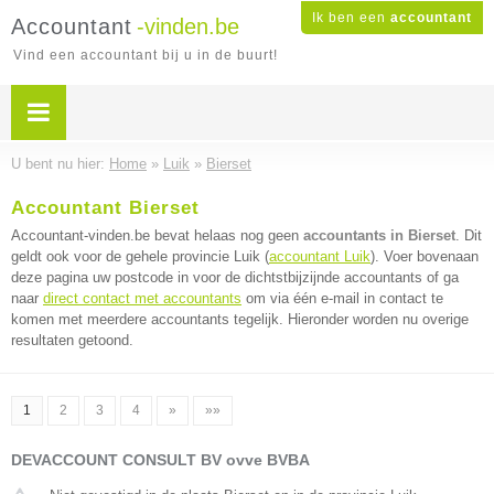
Ik ben een
accountant
Accountant
-vinden.be
Vind een accountant bij u in de buurt!
U bent nu hier:
Home
»
Luik
»
Bierset
Accountant Bierset
Accountant-vinden.be bevat helaas nog geen
accountants in Bierset
. Dit
geldt ook voor de gehele provincie Luik (
accountant Luik
). Voer bovenaan
deze pagina uw postcode in voor de dichtstbijzijnde accountants of ga
naar
direct contact met accountants
om via één e-mail in contact te
komen met meerdere accountants tegelijk. Hieronder worden nu overige
resultaten getoond.
1
2
3
4
»
»»
DEVACCOUNT CONSULT BV ovve BVBA