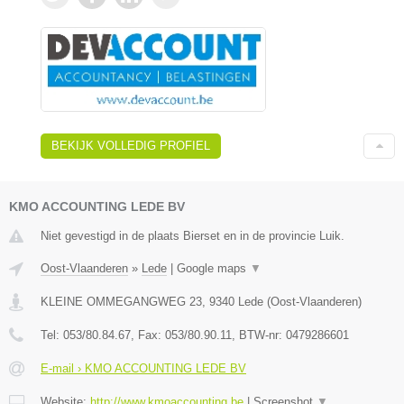
BEKIJK VOLLEDIG PROFIEL
KMO ACCOUNTING LEDE BV
Niet gevestigd in de plaats Bierset en in de provincie Luik.
Oost-Vlaanderen
»
Lede
|
Google maps
▼
KLEINE OMMEGANGWEG 23
,
9340
Lede
(
Oost-Vlaanderen
)
Tel:
053/80.84.67
, Fax:
053/80.90.11
, BTW-nr:
0479286601
E-mail › KMO ACCOUNTING LEDE BV
Website:
http://www.kmoaccounting.be
|
Screenshot
▼