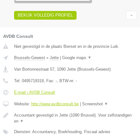
BEKIJK VOLLEDIG PROFIEL
AVDB Consult
Niet gevestigd in de plaats Bierset en in de provincie Luik.
Brussels-Gewest
»
Jette
|
Google maps
▼
Van Bortonnestraat 57
,
1090
Jette
(
Brussels-Gewest
)
Tel:
0495719318
, Fax:
-
, BTW-nr:
-
E-mail › AVDB Consult
Website:
http://www.avdbconsult.be
|
Screenshot
▼
Accountant gevestigd in Jette (1090 Brussel). Voor zelfstandigen
en
▼
Diensten: Accountancy, Boekhouding, Fiscaal advies