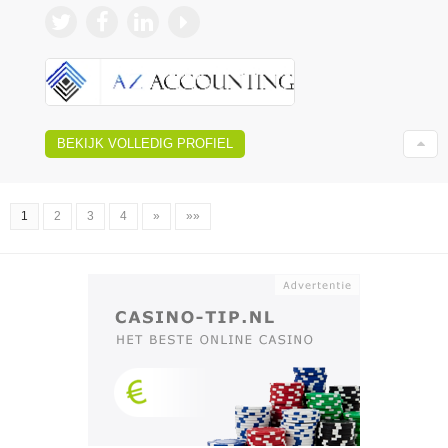
BEKIJK VOLLEDIG PROFIEL
1
2
3
4
»
»»