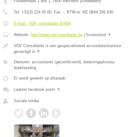
Floraliënlaan 2 bus 1
,
2600
Berchem
(
Antwerpen
)
Tel:
+32(3) 224 05 00
, Fax:
-
, BTW-nr:
BE 0844.255.930
E-mail › VDV consultants BVBA
Website:
http://www.vdvconsultants.be
|
Screenshot
▼
VDV Consultants is een gespecialiseerd accountantskantoor
gevestigd in
▼
Diensten: accountants (gecertificeerd), belastingadviseur,
boekhouding
Er wordt gewerkt op afspraak.
Laatste facebook posts
▼
Sociale media: