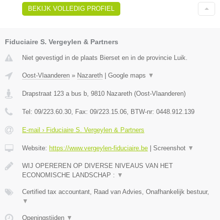
BEKIJK VOLLEDIG PROFIEL
Fiduciaire S. Vergeylen & Partners
Niet gevestigd in de plaats Bierset en in de provincie Luik.
Oost-Vlaanderen
»
Nazareth
|
Google maps
▼
Drapstraat 123 a bus b
,
9810
Nazareth
(
Oost-Vlaanderen
)
Tel:
09/223.60.30
, Fax:
09/223.15.06
, BTW-nr:
0448.912.139
E-mail › Fiduciaire S. Vergeylen & Partners
Website:
https://www.vergeylen-fiduciaire.be
|
Screenshot
▼
WIJ OPEREREN OP DIVERSE NIVEAUS VAN HET
ECONOMISCHE LANDSCHAP :
▼
Certified tax accountant, Raad van Advies, Onafhankelijk bestuur,
▼
Openingstijden
▼