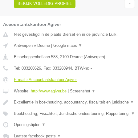
BEKIJK VOLLEDIG PROFIEL
Accountantskantoor Agiver
Niet gevestigd in de plaats Bierset en in de provincie Luik.
Antwerpen
»
Deurne
|
Google maps
▼
Bisschoppenhoflaan 588
,
2100
Deurne
(
Antwerpen
)
Tel:
033260626
, Fax:
033260944
, BTW-nr:
-
E-mail › Accountantskantoor Agiver
Website:
http://www.agiver.be
|
Screenshot
▼
Excellentie in boekhouding, accountancy, fiscaliteit en juridische
▼
Boekhouding, Fiscaliteit, Juridische ondersteuning, Rapportering,
▼
Openingstijden
▼
Laatste facebook posts
▼