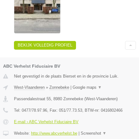
BEKIJK VOLLEDIG PROFIEL
ABC Verhelst Fiduciaire BV
Niet gevestigd in de plaats Bierset en in de provincie Luik.
West-Vlaanderen
»
Zonnebeke
|
Google maps
▼
Passendalestraat 55
,
8980
Zonnebeke
(
West-Vlaanderen
)
Tel:
0477/78.97.96
, Fax:
051/77.73.53
, BTW-nr:
0416802466
E-mail › ABC Verhelst Fiduciaire BV
Website:
http://www.abcverhelst.be
|
Screenshot
▼