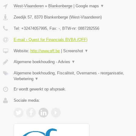
West-Vlaanderen
»
Blankenberge
|
Google maps
▼
Zeedijk 57
,
8370
Blankenberge
(
West-Vlaanderen
)
Tel:
+32474057995
, Fax:
-
, BTW-nr:
0887282556
E-mail › Quest for Financials BVBA (QFF)
Website:
http://www.qff.be
|
Screenshot
▼
Algemene boekhouding - Advies
▼
Algemene boekhouding, Fiscaliteit, Overnames - reorganisatie,
Verbetering
▼
Er wordt gewerkt op afspraak.
Sociale media: