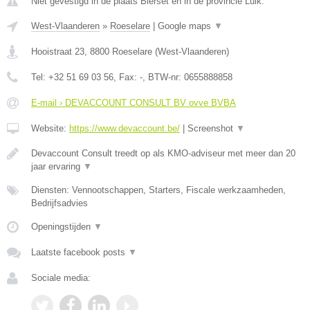
Niet gevestigd in de plaats Bierset en in de provincie Luik.
West-Vlaanderen
»
Roeselare
|
Google maps
▼
Hooistraat 23
,
8800
Roeselare
(
West-Vlaanderen
)
Tel:
+32 51 69 03 56
, Fax:
-
, BTW-nr:
0655888858
E-mail › DEVACCOUNT CONSULT BV ovve BVBA
Website:
https://www.devaccount.be/
|
Screenshot
▼
Devaccount Consult treedt op als KMO-adviseur met meer dan 20
jaar ervaring
▼
Diensten: Vennootschappen, Starters, Fiscale werkzaamheden,
Bedrijfsadvies
Openingstijden
▼
Laatste facebook posts
▼
Sociale media: