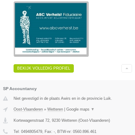
BEKIJK VOLLEDIG PROFIEL
SP Accountancy
Niet gevestigd in de plaats Awirs en in de provincie Luik.
Oost-Vlaanderen
»
Wetteren
|
Google maps
▼
Kortewagenstraat 72
,
9230
Wetteren
(
Oost-Vlaanderen
)
Tel:
0494805479
, Fax:
-
, BTW-nr:
0560.896.461