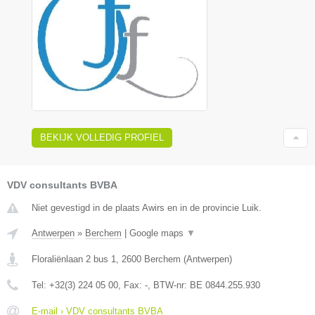
BEKIJK VOLLEDIG PROFIEL
VDV consultants BVBA
Niet gevestigd in de plaats Awirs en in de provincie Luik.
Antwerpen
»
Berchem
|
Google maps
▼
Floraliënlaan 2 bus 1
,
2600
Berchem
(
Antwerpen
)
Tel:
+32(3) 224 05 00
, Fax:
-
, BTW-nr:
BE 0844.255.930
E-mail › VDV consultants BVBA