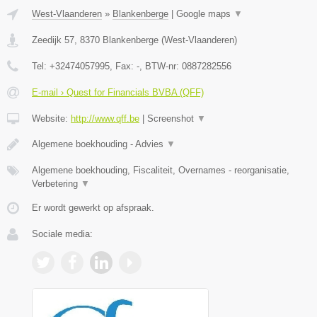
West-Vlaanderen
»
Blankenberge
|
Google maps
▼
Zeedijk 57
,
8370
Blankenberge
(
West-Vlaanderen
)
Tel:
+32474057995
, Fax:
-
, BTW-nr:
0887282556
E-mail › Quest for Financials BVBA (QFF)
Website:
http://www.qff.be
|
Screenshot
▼
Algemene boekhouding - Advies
▼
Algemene boekhouding, Fiscaliteit, Overnames - reorganisatie,
Verbetering
▼
Er wordt gewerkt op afspraak.
Sociale media: