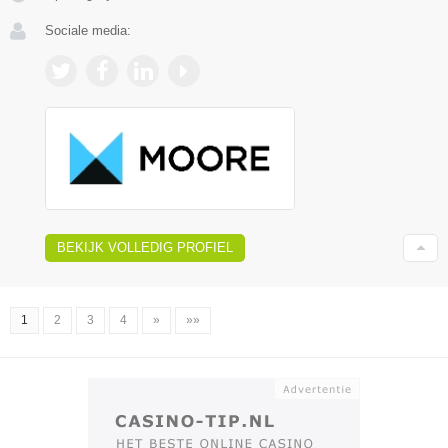
Sociale media:
BEKIJK VOLLEDIG PROFIEL
1
2
3
4
»
»»