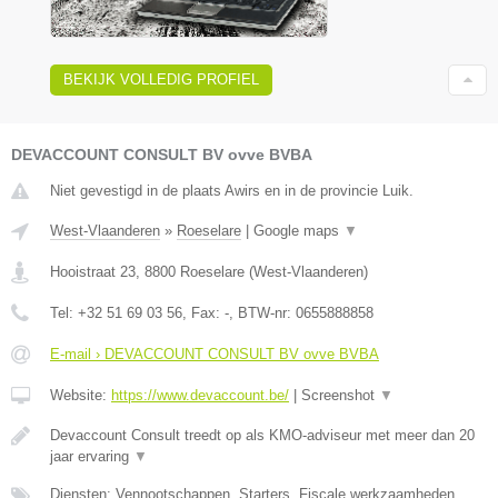
BEKIJK VOLLEDIG PROFIEL
DEVACCOUNT CONSULT BV ovve BVBA
Niet gevestigd in de plaats Awirs en in de provincie Luik.
West-Vlaanderen
»
Roeselare
|
Google maps
▼
Hooistraat 23
,
8800
Roeselare
(
West-Vlaanderen
)
Tel:
+32 51 69 03 56
, Fax:
-
, BTW-nr:
0655888858
E-mail › DEVACCOUNT CONSULT BV ovve BVBA
Website:
https://www.devaccount.be/
|
Screenshot
▼
Devaccount Consult treedt op als KMO-adviseur met meer dan 20
jaar ervaring
▼
Diensten: Vennootschappen, Starters, Fiscale werkzaamheden,