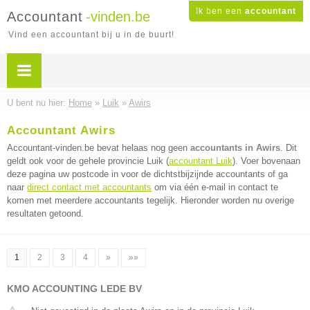
Ik ben een
accountant
Accountant
-vinden.be
Vind een accountant bij u in de buurt!
U bent nu hier:
Home
»
Luik
»
Awirs
Accountant Awirs
Accountant-vinden.be bevat helaas nog geen
accountants in Awirs
. Dit
geldt ook voor de gehele provincie Luik (
accountant Luik
). Voer bovenaan
deze pagina uw postcode in voor de dichtstbijzijnde accountants of ga
naar
direct contact met accountants
om via één e-mail in contact te
komen met meerdere accountants tegelijk. Hieronder worden nu overige
resultaten getoond.
1
2
3
4
»
»»
KMO ACCOUNTING LEDE BV