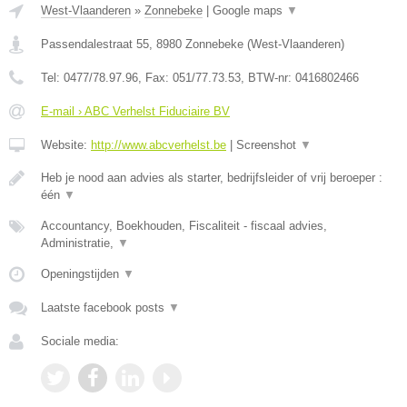
West-Vlaanderen
»
Zonnebeke
|
Google maps
▼
Passendalestraat 55
,
8980
Zonnebeke
(
West-Vlaanderen
)
Tel:
0477/78.97.96
, Fax:
051/77.73.53
, BTW-nr:
0416802466
E-mail › ABC Verhelst Fiduciaire BV
Website:
http://www.abcverhelst.be
|
Screenshot
▼
Heb je nood aan advies als starter, bedrijfsleider of vrij beroeper :
één
▼
Accountancy, Boekhouden, Fiscaliteit - fiscaal advies,
Administratie,
▼
Openingstijden
▼
Laatste facebook posts
▼
Sociale media: