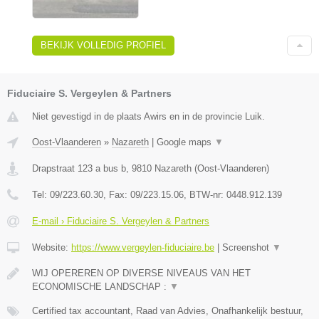
BEKIJK VOLLEDIG PROFIEL
Fiduciaire S. Vergeylen & Partners
Niet gevestigd in de plaats Awirs en in de provincie Luik.
Oost-Vlaanderen
»
Nazareth
|
Google maps
▼
Drapstraat 123 a bus b
,
9810
Nazareth
(
Oost-Vlaanderen
)
Tel:
09/223.60.30
, Fax:
09/223.15.06
, BTW-nr:
0448.912.139
E-mail › Fiduciaire S. Vergeylen & Partners
Website:
https://www.vergeylen-fiduciaire.be
|
Screenshot
▼
WIJ OPEREREN OP DIVERSE NIVEAUS VAN HET
ECONOMISCHE LANDSCHAP :
▼
Certified tax accountant, Raad van Advies, Onafhankelijk bestuur,