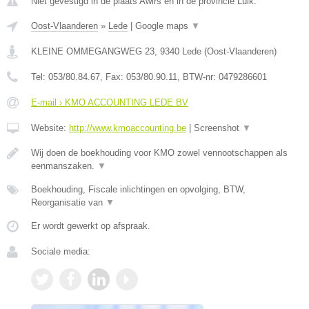
Niet gevestigd in de plaats Awirs en in de provincie Luik.
Oost-Vlaanderen
»
Lede
|
Google maps
▼
KLEINE OMMEGANGWEG 23
,
9340
Lede
(
Oost-Vlaanderen
)
Tel:
053/80.84.67
, Fax:
053/80.90.11
, BTW-nr:
0479286601
E-mail › KMO ACCOUNTING LEDE BV
Website:
http://www.kmoaccounting.be
|
Screenshot
▼
Wij doen de boekhouding voor KMO zowel vennootschappen als
eenmanszaken.
▼
Boekhouding, Fiscale inlichtingen en opvolging, BTW,
Reorganisatie van
▼
Er wordt gewerkt op afspraak.
Sociale media: