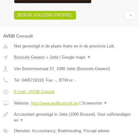
BEKIJK VOLLEDIG PROFIEL
AVDB Consult
Niet gevestigd in de plaats Awirs en in de provincie Luik.
Brussels-Gewest
»
Jette
|
Google maps
▼
Van Bortonnestraat 57
,
1090
Jette
(
Brussels-Gewest
)
Tel:
0495719318
, Fax:
-
, BTW-nr:
-
E-mail › AVDB Consult
Website:
http://www.avdbconsult.be
|
Screenshot
▼
Accountant gevestigd in Jette (1090 Brussel). Voor zelfstandigen
en
▼
Diensten: Accountancy, Boekhouding, Fiscaal advies