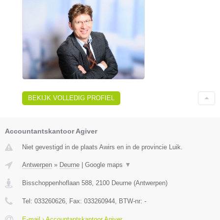
BEKIJK VOLLEDIG PROFIEL
Accountantskantoor Agiver
Niet gevestigd in de plaats Awirs en in de provincie Luik.
Antwerpen
»
Deurne
|
Google maps
▼
Bisschoppenhoflaan 588
,
2100
Deurne
(
Antwerpen
)
Tel:
033260626
, Fax:
033260944
, BTW-nr:
-
E-mail › Accountantskantoor Agiver