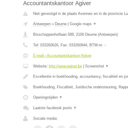
Accountantskantoor Agiver
Niet gevestigd in de plaats Avennes en in de provincie Lu
Antwerpen
»
Deurne
|
Google maps
▼
Bisschoppenhoflaan 588
,
2100
Deurne
(
Antwerpen
)
Tel:
033260626
, Fax:
033260944
, BTW-nr:
-
E-mail › Accountantskantoor Agiver
Website:
http://www.agiver.be
|
Screenshot
▼
Excellentie in boekhouding, accountancy, fiscaliteit en ju
Boekhouding, Fiscaliteit, Juridische ondersteuning, Rapp
Openingstijden
▼
Laatste facebook posts
▼
Sociale media: