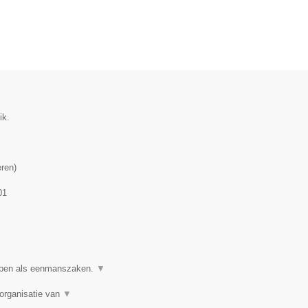
ik.
eren
)
01
ppen als eenmanszaken.
▼
organisatie van
▼