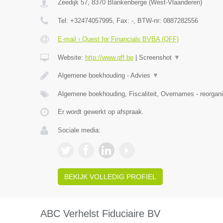
Zeedijk 57
,
8370
Blankenberge
(
West-Vlaanderen
)
Tel:
+32474057995
, Fax:
-
, BTW-nr:
0887282556
E-mail › Quest for Financials BVBA (QFF)
Website:
http://www.qff.be
|
Screenshot
▼
Algemene boekhouding - Advies
▼
Algemene boekhouding, Fiscaliteit, Overnames - reorgani
Er wordt gewerkt op afspraak.
Sociale media:
BEKIJK VOLLEDIG PROFIEL
ABC Verhelst Fiduciaire BV