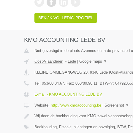
BEKIJK VOLLEDIG PROFIEL
KMO ACCOUNTING LEDE BV
Niet gevestigd in de plaats Avennes en in de provincie Lu
Oost-Vlaanderen
»
Lede
|
Google maps
▼
KLEINE OMMEGANGWEG 23
,
9340
Lede
(
Oost-Vlaand
Tel:
053/80.84.67
, Fax:
053/80.90.11
, BTW-nr:
04792866
E-mail › KMO ACCOUNTING LEDE BV
Website:
http://www.kmoaccounting.be
|
Screenshot
▼
Wij doen de boekhouding voor KMO zowel vennootscha
Boekhouding, Fiscale inlichtingen en opvolging, BTW, Re