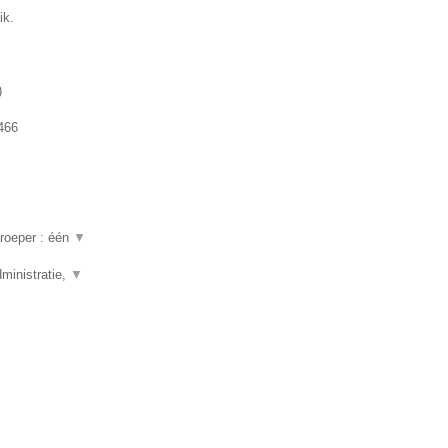
ik.
)
466
beroeper : één
▼
ministratie,
▼