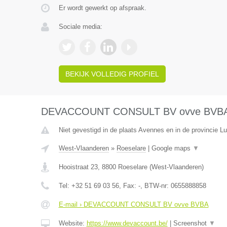
Er wordt gewerkt op afspraak.
Sociale media:
BEKIJK VOLLEDIG PROFIEL
DEVACCOUNT CONSULT BV ovve BVB
Niet gevestigd in de plaats Avennes en in de provincie Lu
West-Vlaanderen
»
Roeselare
|
Google maps
▼
Hooistraat 23
,
8800
Roeselare
(
West-Vlaanderen
)
Tel:
+32 51 69 03 56
, Fax:
-
, BTW-nr:
0655888858
E-mail › DEVACCOUNT CONSULT BV ovve BVBA
Website:
https://www.devaccount.be/
|
Screenshot
▼