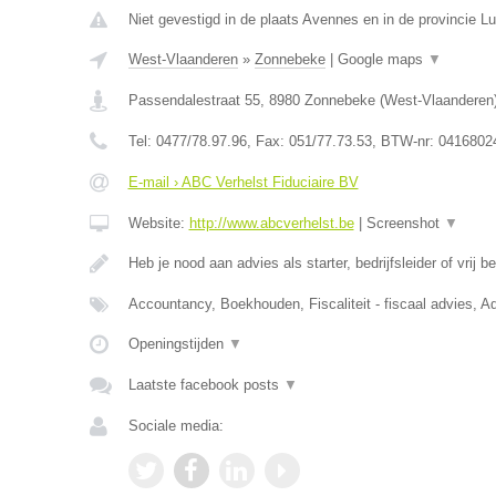
Niet gevestigd in de plaats Avennes en in de provincie Lu
West-Vlaanderen
»
Zonnebeke
|
Google maps
▼
Passendalestraat 55
,
8980
Zonnebeke
(
West-Vlaanderen
Tel:
0477/78.97.96
, Fax:
051/77.73.53
, BTW-nr:
0416802
E-mail › ABC Verhelst Fiduciaire BV
Website:
http://www.abcverhelst.be
|
Screenshot
▼
Heb je nood aan advies als starter, bedrijfsleider of vrij 
Accountancy, Boekhouden, Fiscaliteit - fiscaal advies, Ad
Openingstijden
▼
Laatste facebook posts
▼
Sociale media: