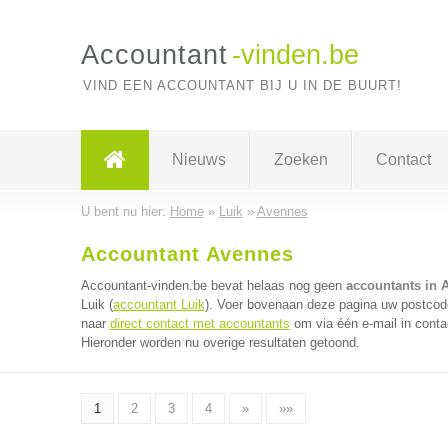
Accountant
-vinden.be
VIND EEN ACCOUNTANT BIJ U IN DE BUURT!
Nieuws
Zoeken
Contact
U bent nu hier:
Home
»
Luik
»
Avennes
Accountant Avennes
Accountant-vinden.be bevat helaas nog geen
accountants in 
Luik (
accountant Luik
). Voer bovenaan deze pagina uw postcode 
naar
direct contact met accountants
om via één e-mail in conta
Hieronder worden nu overige resultaten getoond.
1
2
3
4
»
»»