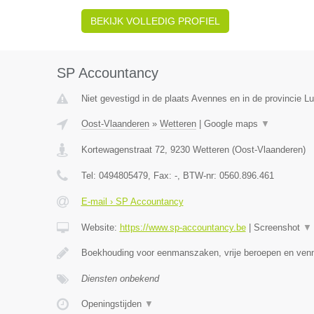
BEKIJK VOLLEDIG PROFIEL
SP Accountancy
Niet gevestigd in de plaats Avennes en in de provincie Lu
Oost-Vlaanderen
»
Wetteren
|
Google maps
▼
Kortewagenstraat 72
,
9230
Wetteren
(
Oost-Vlaanderen
)
Tel:
0494805479
, Fax:
-
, BTW-nr:
0560.896.461
E-mail › SP Accountancy
Website:
https://www.sp-accountancy.be
|
Screenshot
▼
Boekhouding voor eenmanszaken, vrije beroepen en ven
Diensten onbekend
Openingstijden
▼