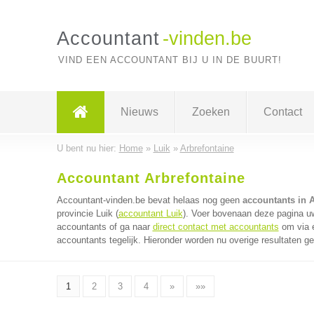
Accountant
-vinden.be
VIND EEN ACCOUNTANT BIJ U IN DE BUURT!
Nieuws
Zoeken
Contact
U bent nu hier:
Home
»
Luik
»
Arbrefontaine
Accountant Arbrefontaine
Accountant-vinden.be bevat helaas nog geen
accountants in A
provincie Luik (
accountant Luik
). Voer bovenaan deze pagina uw
accountants of ga naar
direct contact met accountants
om via é
accountants tegelijk. Hieronder worden nu overige resultaten g
1
2
3
4
»
»»