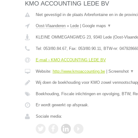
KMO ACCOUNTING LEDE BV
Niet gevestigd in de plaats Arbrefontaine en in de provinc
Oost-Vlaanderen
»
Lede
|
Google maps
▼
KLEINE OMMEGANGWEG 23
,
9340
Lede
(
Oost-Vlaand
Tel:
053/80.84.67
, Fax:
053/80.90.11
, BTW-nr:
04792866
E-mail › KMO ACCOUNTING LEDE BV
Website:
http://www.kmoaccounting.be
|
Screenshot
▼
Wij doen de boekhouding voor KMO zowel vennootscha
Boekhouding, Fiscale inlichtingen en opvolging, BTW, Re
Er wordt gewerkt op afspraak.
Sociale media: