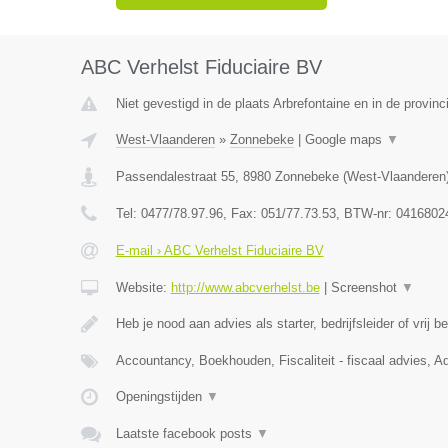
ABC Verhelst Fiduciaire BV
Niet gevestigd in de plaats Arbrefontaine en in de provinc
West-Vlaanderen
»
Zonnebeke
|
Google maps
▼
Passendalestraat 55
,
8980
Zonnebeke
(
West-Vlaanderen
Tel:
0477/78.97.96
, Fax:
051/77.73.53
, BTW-nr:
0416802
E-mail › ABC Verhelst Fiduciaire BV
Website:
http://www.abcverhelst.be
|
Screenshot
▼
Heb je nood aan advies als starter, bedrijfsleider of vrij 
Accountancy, Boekhouden, Fiscaliteit - fiscaal advies, Ad
Openingstijden
▼
Laatste facebook posts
▼