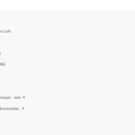
ie Luik.
)
466
beroeper : één
▼
ministratie,
▼