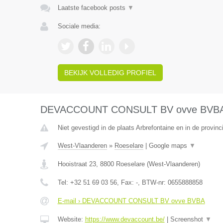
Laatste facebook posts
▼
Sociale media:
BEKIJK VOLLEDIG PROFIEL
DEVACCOUNT CONSULT BV ovve BVB
Niet gevestigd in de plaats Arbrefontaine en in de provinc
West-Vlaanderen
»
Roeselare
|
Google maps
▼
Hooistraat 23
,
8800
Roeselare
(
West-Vlaanderen
)
Tel:
+32 51 69 03 56
, Fax:
-
, BTW-nr:
0655888858
E-mail › DEVACCOUNT CONSULT BV ovve BVBA
Website:
https://www.devaccount.be/
|
Screenshot
▼