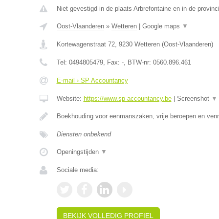
Niet gevestigd in de plaats Arbrefontaine en in de provinc
Oost-Vlaanderen
»
Wetteren
|
Google maps
▼
Kortewagenstraat 72
,
9230
Wetteren
(
Oost-Vlaanderen
)
Tel:
0494805479
, Fax:
-
, BTW-nr:
0560.896.461
E-mail › SP Accountancy
Website:
https://www.sp-accountancy.be
|
Screenshot
▼
Boekhouding voor eenmanszaken, vrije beroepen en ven
Diensten onbekend
Openingstijden
▼
Sociale media:
BEKIJK VOLLEDIG PROFIEL