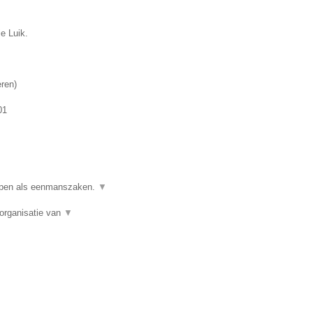
ie Luik.
eren
)
01
ppen als eenmanszaken.
▼
organisatie van
▼