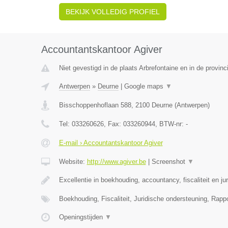
BEKIJK VOLLEDIG PROFIEL
Accountantskantoor Agiver
Niet gevestigd in de plaats Arbrefontaine en in de provinc
Antwerpen
»
Deurne
|
Google maps
▼
Bisschoppenhoflaan 588
,
2100
Deurne
(
Antwerpen
)
Tel:
033260626
, Fax:
033260944
, BTW-nr:
-
E-mail › Accountantskantoor Agiver
Website:
http://www.agiver.be
|
Screenshot
▼
Excellentie in boekhouding, accountancy, fiscaliteit en ju
Boekhouding, Fiscaliteit, Juridische ondersteuning, Rapp
Openingstijden
▼