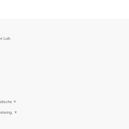
ie Luik.
ridische
▼
ortering,
▼