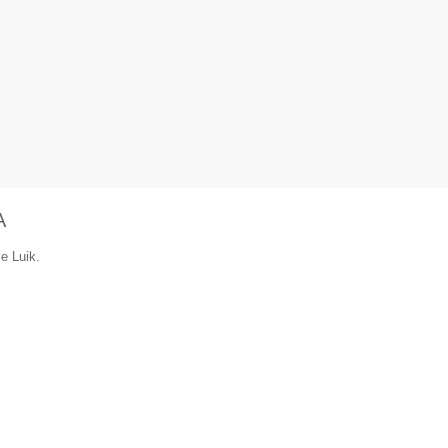
A
ie Luik.