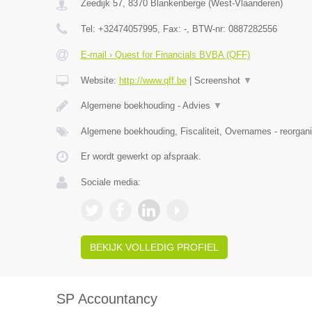
Zeedijk 57
,
8370
Blankenberge
(
West-Vlaanderen
)
Tel:
+32474057995
, Fax:
-
, BTW-nr:
0887282556
E-mail › Quest for Financials BVBA (QFF)
Website:
http://www.qff.be
|
Screenshot
▼
Algemene boekhouding - Advies
▼
Algemene boekhouding, Fiscaliteit, Overnames - reorgani
Er wordt gewerkt op afspraak.
Sociale media:
BEKIJK VOLLEDIG PROFIEL
SP Accountancy