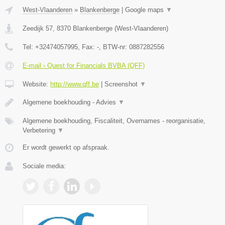
West-Vlaanderen
»
Blankenberge
|
Google maps
▼
Zeedijk 57
,
8370
Blankenberge
(
West-Vlaanderen
)
Tel:
+32474057995
, Fax:
-
, BTW-nr:
0887282556
E-mail › Quest for Financials BVBA (QFF)
Website:
http://www.qff.be
|
Screenshot
▼
Algemene boekhouding - Advies
▼
Algemene boekhouding, Fiscaliteit, Overnames - reorganisatie,
Verbetering
▼
Er wordt gewerkt op afspraak.
Sociale media: