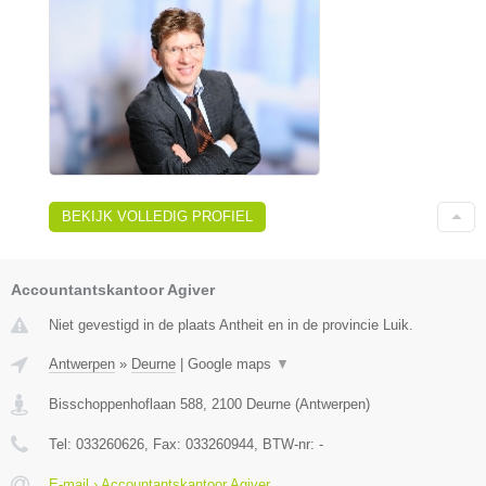
BEKIJK VOLLEDIG PROFIEL
Accountantskantoor Agiver
Niet gevestigd in de plaats Antheit en in de provincie Luik.
Antwerpen
»
Deurne
|
Google maps
▼
Bisschoppenhoflaan 588
,
2100
Deurne
(
Antwerpen
)
Tel:
033260626
, Fax:
033260944
, BTW-nr:
-
E-mail › Accountantskantoor Agiver