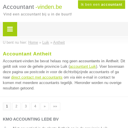
Ik ben een
accountant
Accountant
-vinden.be
Vind een accountant bij u in de buurt!
U bent nu hier:
Home
»
Luik
»
Antheit
Accountant Antheit
Accountant-vinden.be bevat helaas nog geen
accountants in Antheit
. Dit
geldt ook voor de gehele provincie Luik (
accountant Luik
). Voer bovenaan
deze pagina uw postcode in voor de dichtstbijzijnde accountants of ga
naar
direct contact met accountants
om via één e-mail in contact te
komen met meerdere accountants tegelijk. Hieronder worden nu overige
resultaten getoond.
1
2
3
4
»
»»
KMO ACCOUNTING LEDE BV