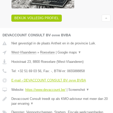
BEKIJK VOLLEDIG PROFIEL
DEVACCOUNT CONSULT BV ovve BVBA
Niet gevestigd in de plaats Antheit en in de provincie Luik.
West-Vlaanderen
»
Roeselare
|
Google maps
▼
Hooistraat 23
,
8800
Roeselare
(
West-Vlaanderen
)
Tel:
+32 51 69 03 56
, Fax:
-
, BTW-nr:
0655888858
E-mail › DEVACCOUNT CONSULT BV ovve BVBA
Website:
https://www.devaccount.be/
|
Screenshot
▼
Devaccount Consult treedt op als KMO-adviseur met meer dan 20
jaar ervaring
▼
Diensten: Vennootschappen, Starters, Fiscale werkzaamheden,