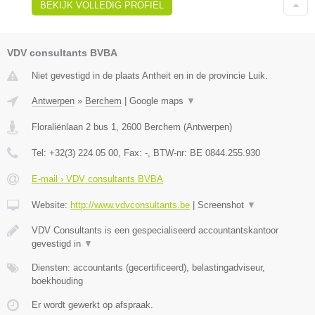
BEKIJK VOLLEDIG PROFIEL
VDV consultants BVBA
Niet gevestigd in de plaats Antheit en in de provincie Luik.
Antwerpen
»
Berchem
|
Google maps
▼
Floraliënlaan 2 bus 1
,
2600
Berchem
(
Antwerpen
)
Tel:
+32(3) 224 05 00
, Fax:
-
, BTW-nr:
BE 0844.255.930
E-mail › VDV consultants BVBA
Website:
http://www.vdvconsultants.be
|
Screenshot
▼
VDV Consultants is een gespecialiseerd accountantskantoor
gevestigd in
▼
Diensten: accountants (gecertificeerd), belastingadviseur,
boekhouding
Er wordt gewerkt op afspraak.