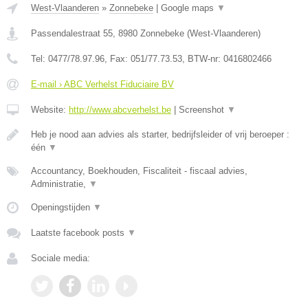
West-Vlaanderen
»
Zonnebeke
|
Google maps
▼
Passendalestraat 55
,
8980
Zonnebeke
(
West-Vlaanderen
)
Tel:
0477/78.97.96
, Fax:
051/77.73.53
, BTW-nr:
0416802466
E-mail › ABC Verhelst Fiduciaire BV
Website:
http://www.abcverhelst.be
|
Screenshot
▼
Heb je nood aan advies als starter, bedrijfsleider of vrij beroeper :
één
▼
Accountancy, Boekhouden, Fiscaliteit - fiscaal advies,
Administratie,
▼
Openingstijden
▼
Laatste facebook posts
▼
Sociale media: