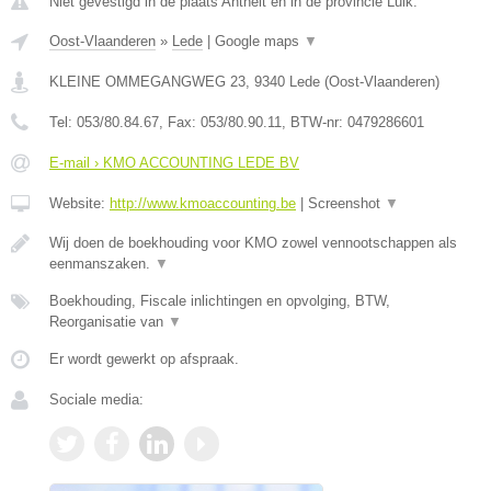
Niet gevestigd in de plaats Antheit en in de provincie Luik.
Oost-Vlaanderen
»
Lede
|
Google maps
▼
KLEINE OMMEGANGWEG 23
,
9340
Lede
(
Oost-Vlaanderen
)
Tel:
053/80.84.67
, Fax:
053/80.90.11
, BTW-nr:
0479286601
E-mail › KMO ACCOUNTING LEDE BV
Website:
http://www.kmoaccounting.be
|
Screenshot
▼
Wij doen de boekhouding voor KMO zowel vennootschappen als
eenmanszaken.
▼
Boekhouding, Fiscale inlichtingen en opvolging, BTW,
Reorganisatie van
▼
Er wordt gewerkt op afspraak.
Sociale media: