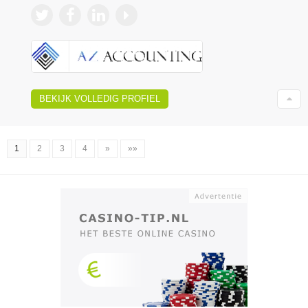
BEKIJK VOLLEDIG PROFIEL
1
2
3
4
»
»»