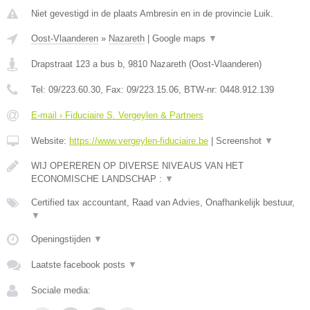
Niet gevestigd in de plaats Ambresin en in de provincie Luik.
Oost-Vlaanderen
»
Nazareth
|
Google maps
▼
Drapstraat 123 a bus b
,
9810
Nazareth
(
Oost-Vlaanderen
)
Tel:
09/223.60.30
, Fax:
09/223.15.06
, BTW-nr:
0448.912.139
E-mail › Fiduciaire S. Vergeylen & Partners
Website:
https://www.vergeylen-fiduciaire.be
|
Screenshot
▼
WIJ OPEREREN OP DIVERSE NIVEAUS VAN HET
ECONOMISCHE LANDSCHAP :
▼
Certified tax accountant, Raad van Advies, Onafhankelijk bestuur,
▼
Openingstijden
▼
Laatste facebook posts
▼
Sociale media: