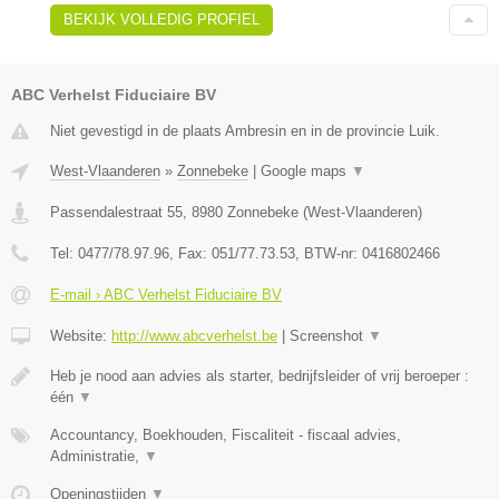
BEKIJK VOLLEDIG PROFIEL
ABC Verhelst Fiduciaire BV
Niet gevestigd in de plaats Ambresin en in de provincie Luik.
West-Vlaanderen
»
Zonnebeke
|
Google maps
▼
Passendalestraat 55
,
8980
Zonnebeke
(
West-Vlaanderen
)
Tel:
0477/78.97.96
, Fax:
051/77.73.53
, BTW-nr:
0416802466
E-mail › ABC Verhelst Fiduciaire BV
Website:
http://www.abcverhelst.be
|
Screenshot
▼
Heb je nood aan advies als starter, bedrijfsleider of vrij beroeper :
één
▼
Accountancy, Boekhouden, Fiscaliteit - fiscaal advies,
Administratie,
▼
Openingstijden
▼