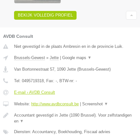
BEKIJK VOLLEDIG PROFIEL
AVDB Consult
Niet gevestigd in de plaats Ambresin en in de provincie Luik.
Brussels-Gewest
»
Jette
|
Google maps
▼
Van Bortonnestraat 57
,
1090
Jette
(
Brussels-Gewest
)
Tel:
0495719318
, Fax:
-
, BTW-nr:
-
E-mail › AVDB Consult
Website:
http://www.avdbconsult.be
|
Screenshot
▼
Accountant gevestigd in Jette (1090 Brussel). Voor zelfstandigen
en
▼
Diensten: Accountancy, Boekhouding, Fiscaal advies