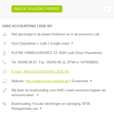
BEKIJK VOLLEDIG PROFIEL
KMO ACCOUNTING LEDE BV
Niet gevestigd in de plaats Ambresin en in de provincie Luik.
Oost-Vlaanderen
»
Lede
|
Google maps
▼
KLEINE OMMEGANGWEG 23
,
9340
Lede
(
Oost-Vlaanderen
)
Tel:
053/80.84.67
, Fax:
053/80.90.11
, BTW-nr:
0479286601
E-mail › KMO ACCOUNTING LEDE BV
Website:
http://www.kmoaccounting.be
|
Screenshot
▼
Wij doen de boekhouding voor KMO zowel vennootschappen als
eenmanszaken.
▼
Boekhouding, Fiscale inlichtingen en opvolging, BTW,
Reorganisatie van
▼