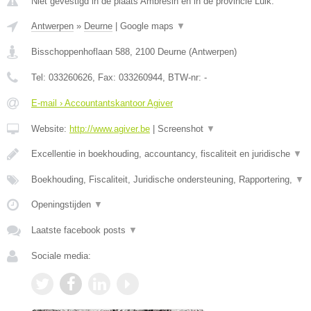
Niet gevestigd in de plaats Ambresin en in de provincie Luik.
Antwerpen
»
Deurne
|
Google maps
▼
Bisschoppenhoflaan 588
,
2100
Deurne
(
Antwerpen
)
Tel:
033260626
, Fax:
033260944
, BTW-nr:
-
E-mail › Accountantskantoor Agiver
Website:
http://www.agiver.be
|
Screenshot
▼
Excellentie in boekhouding, accountancy, fiscaliteit en juridische
▼
Boekhouding, Fiscaliteit, Juridische ondersteuning, Rapportering,
▼
Openingstijden
▼
Laatste facebook posts
▼
Sociale media: