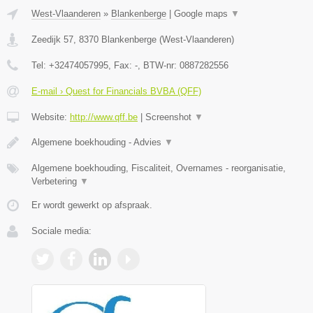
West-Vlaanderen
»
Blankenberge
|
Google maps
▼
Zeedijk 57
,
8370
Blankenberge
(
West-Vlaanderen
)
Tel:
+32474057995
, Fax:
-
, BTW-nr:
0887282556
E-mail › Quest for Financials BVBA (QFF)
Website:
http://www.qff.be
|
Screenshot
▼
Algemene boekhouding - Advies
▼
Algemene boekhouding, Fiscaliteit, Overnames - reorganisatie,
Verbetering
▼
Er wordt gewerkt op afspraak.
Sociale media: