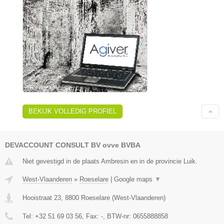
BEKIJK VOLLEDIG PROFIEL
DEVACCOUNT CONSULT BV ovve BVBA
Niet gevestigd in de plaats Ambresin en in de provincie Luik.
West-Vlaanderen
»
Roeselare
|
Google maps
▼
Hooistraat 23
,
8800
Roeselare
(
West-Vlaanderen
)
Tel:
+32 51 69 03 56
, Fax:
-
, BTW-nr:
0655888858