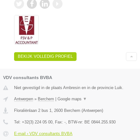
BEKIJK VOLLEDIG PROFIEL
VDV consultants BVBA
Niet gevestigd in de plaats Ambresin en in de provincie Luik.
Antwerpen
»
Berchem
|
Google maps
▼
Floraliënlaan 2 bus 1
,
2600
Berchem
(
Antwerpen
)
Tel:
+32(3) 224 05 00
, Fax:
-
, BTW-nr:
BE 0844.255.930
E-mail › VDV consultants BVBA