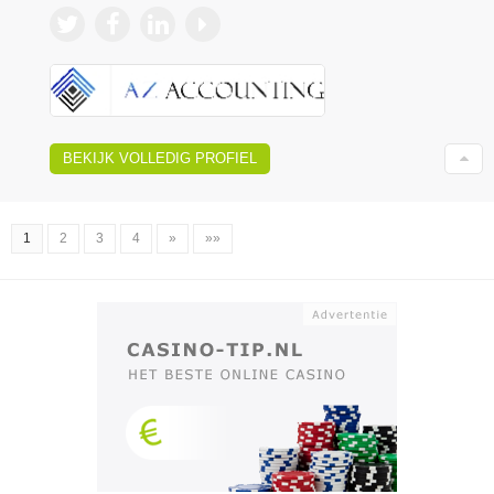
BEKIJK VOLLEDIG PROFIEL
1
2
3
4
»
»»