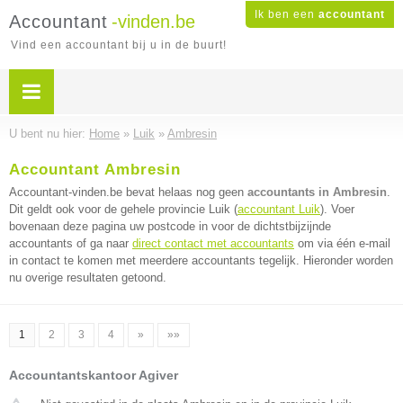
Ik ben een
accountant
Accountant
-vinden.be
Vind een accountant bij u in de buurt!
U bent nu hier:
Home
»
Luik
»
Ambresin
Accountant Ambresin
Accountant-vinden.be bevat helaas nog geen
accountants in Ambresin
.
Dit geldt ook voor de gehele provincie Luik (
accountant Luik
). Voer
bovenaan deze pagina uw postcode in voor de dichtstbijzijnde
accountants of ga naar
direct contact met accountants
om via één e-mail
in contact te komen met meerdere accountants tegelijk. Hieronder worden
nu overige resultaten getoond.
1
2
3
4
»
»»
Accountantskantoor Agiver