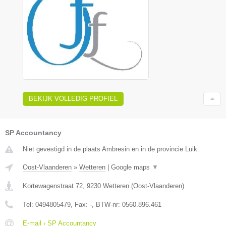
BEKIJK VOLLEDIG PROFIEL
SP Accountancy
Niet gevestigd in de plaats Ambresin en in de provincie Luik.
Oost-Vlaanderen
»
Wetteren
|
Google maps
▼
Kortewagenstraat 72
,
9230
Wetteren
(
Oost-Vlaanderen
)
Tel:
0494805479
, Fax:
-
, BTW-nr:
0560.896.461
E-mail › SP Accountancy