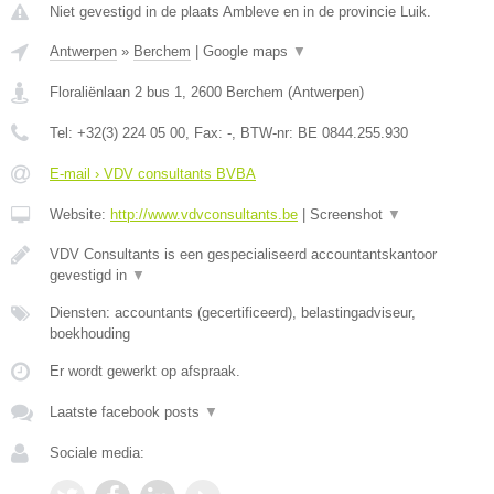
Niet gevestigd in de plaats Ambleve en in de provincie Luik.
Antwerpen
»
Berchem
|
Google maps
▼
Floraliënlaan 2 bus 1
,
2600
Berchem
(
Antwerpen
)
Tel:
+32(3) 224 05 00
, Fax:
-
, BTW-nr:
BE 0844.255.930
E-mail › VDV consultants BVBA
Website:
http://www.vdvconsultants.be
|
Screenshot
▼
VDV Consultants is een gespecialiseerd accountantskantoor
gevestigd in
▼
Diensten: accountants (gecertificeerd), belastingadviseur,
boekhouding
Er wordt gewerkt op afspraak.
Laatste facebook posts
▼
Sociale media: