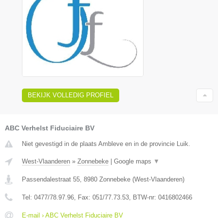
BEKIJK VOLLEDIG PROFIEL
ABC Verhelst Fiduciaire BV
Niet gevestigd in de plaats Ambleve en in de provincie Luik.
West-Vlaanderen
»
Zonnebeke
|
Google maps
▼
Passendalestraat 55
,
8980
Zonnebeke
(
West-Vlaanderen
)
Tel:
0477/78.97.96
, Fax:
051/77.73.53
, BTW-nr:
0416802466
E-mail › ABC Verhelst Fiduciaire BV