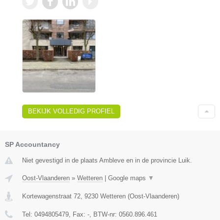
BEKIJK VOLLEDIG PROFIEL
SP Accountancy
Niet gevestigd in de plaats Ambleve en in de provincie Luik.
Oost-Vlaanderen
»
Wetteren
|
Google maps
▼
Kortewagenstraat 72
,
9230
Wetteren
(
Oost-Vlaanderen
)
Tel:
0494805479
, Fax:
-
, BTW-nr:
0560.896.461