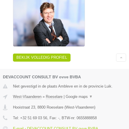
BEKIJK VOLLEDIG PROFIEL
DEVACCOUNT CONSULT BV ovve BVBA
Niet gevestigd in de plaats Ambleve en in de provincie Luik.
West-Vlaanderen
»
Roeselare
|
Google maps
▼
Hooistraat 23
,
8800
Roeselare
(
West-Vlaanderen
)
Tel:
+32 51 69 03 56
, Fax:
-
, BTW-nr:
0655888858
E-mail › DEVACCOUNT CONSULT BV ovve BVBA