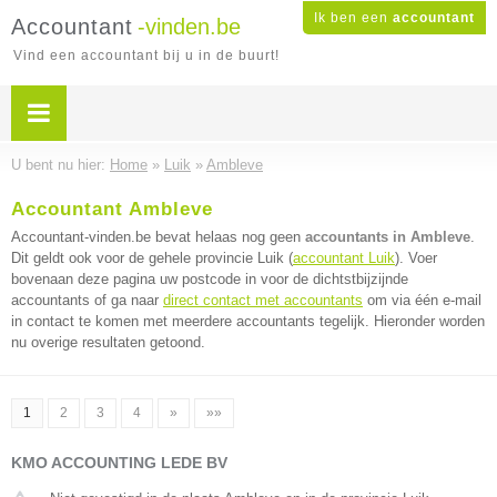
Ik ben een
accountant
Accountant
-vinden.be
Vind een accountant bij u in de buurt!
U bent nu hier:
Home
»
Luik
»
Ambleve
Accountant Ambleve
Accountant-vinden.be bevat helaas nog geen
accountants in Ambleve
.
Dit geldt ook voor de gehele provincie Luik (
accountant Luik
). Voer
bovenaan deze pagina uw postcode in voor de dichtstbijzijnde
accountants of ga naar
direct contact met accountants
om via één e-mail
in contact te komen met meerdere accountants tegelijk. Hieronder worden
nu overige resultaten getoond.
1
2
3
4
»
»»
KMO ACCOUNTING LEDE BV