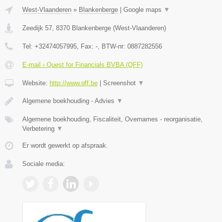
West-Vlaanderen
»
Blankenberge
|
Google maps
▼
Zeedijk 57
,
8370
Blankenberge
(
West-Vlaanderen
)
Tel:
+32474057995
, Fax:
-
, BTW-nr:
0887282556
E-mail › Quest for Financials BVBA (QFF)
Website:
http://www.qff.be
|
Screenshot
▼
Algemene boekhouding - Advies
▼
Algemene boekhouding, Fiscaliteit, Overnames - reorganisatie,
Verbetering
▼
Er wordt gewerkt op afspraak.
Sociale media: