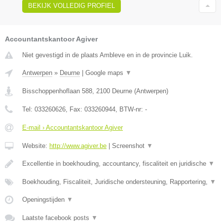
BEKIJK VOLLEDIG PROFIEL
Accountantskantoor Agiver
Niet gevestigd in de plaats Ambleve en in de provincie Luik.
Antwerpen
»
Deurne
|
Google maps
▼
Bisschoppenhoflaan 588
,
2100
Deurne
(
Antwerpen
)
Tel:
033260626
, Fax:
033260944
, BTW-nr:
-
E-mail › Accountantskantoor Agiver
Website:
http://www.agiver.be
|
Screenshot
▼
Excellentie in boekhouding, accountancy, fiscaliteit en juridische
▼
Boekhouding, Fiscaliteit, Juridische ondersteuning, Rapportering,
▼
Openingstijden
▼
Laatste facebook posts
▼