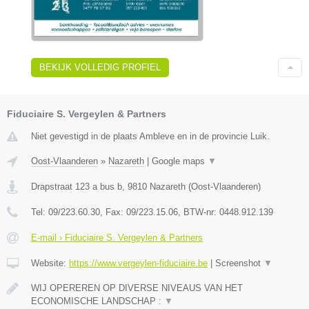
BEKIJK VOLLEDIG PROFIEL
Fiduciaire S. Vergeylen & Partners
Niet gevestigd in de plaats Ambleve en in de provincie Luik.
Oost-Vlaanderen
»
Nazareth
|
Google maps
▼
Drapstraat 123 a bus b
,
9810
Nazareth
(
Oost-Vlaanderen
)
Tel:
09/223.60.30
, Fax:
09/223.15.06
, BTW-nr:
0448.912.139
E-mail › Fiduciaire S. Vergeylen & Partners
Website:
https://www.vergeylen-fiduciaire.be
|
Screenshot
▼
WIJ OPEREREN OP DIVERSE NIVEAUS VAN HET
ECONOMISCHE LANDSCHAP :
▼