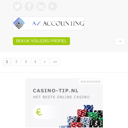
BEKIJK VOLLEDIG PROFIEL
1
2
3
4
»
»»