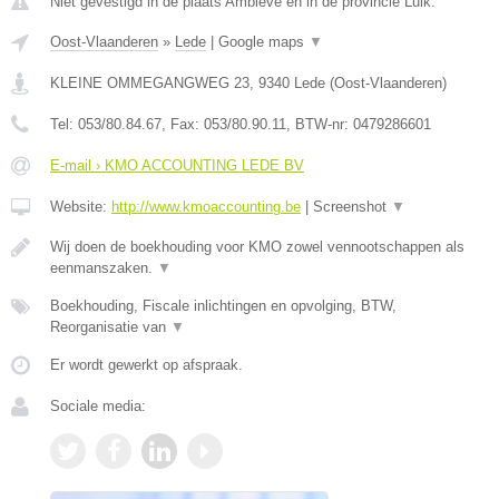
Niet gevestigd in de plaats Ambleve en in de provincie Luik.
Oost-Vlaanderen
»
Lede
|
Google maps
▼
KLEINE OMMEGANGWEG 23
,
9340
Lede
(
Oost-Vlaanderen
)
Tel:
053/80.84.67
, Fax:
053/80.90.11
, BTW-nr:
0479286601
E-mail › KMO ACCOUNTING LEDE BV
Website:
http://www.kmoaccounting.be
|
Screenshot
▼
Wij doen de boekhouding voor KMO zowel vennootschappen als
eenmanszaken.
▼
Boekhouding, Fiscale inlichtingen en opvolging, BTW,
Reorganisatie van
▼
Er wordt gewerkt op afspraak.
Sociale media: