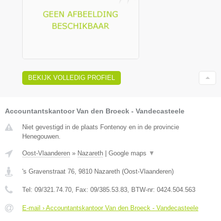
BEKIJK VOLLEDIG PROFIEL
Accountantskantoor Van den Broeck - Vandecasteele
Niet gevestigd in de plaats Fontenoy en in de provincie
Henegouwen.
Oost-Vlaanderen
»
Nazareth
|
Google maps
▼
's Gravenstraat 76
,
9810
Nazareth
(
Oost-Vlaanderen
)
Tel:
09/321.74.70
, Fax:
09/385.53.83
, BTW-nr:
0424.504.563
E-mail › Accountantskantoor Van den Broeck - Vandecasteele