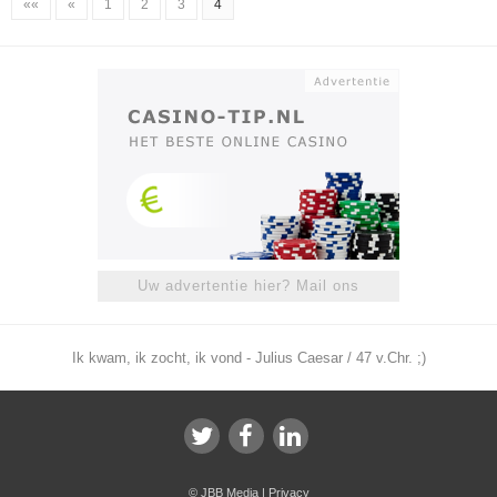
««
«
1
2
3
4
Uw advertentie hier? Mail ons
Ik kwam, ik zocht, ik vond - Julius Caesar / 47 v.Chr. ;)
©
JBB Media
|
Privacy