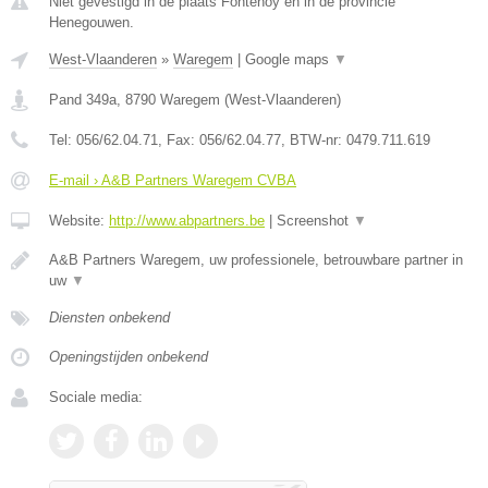
Niet gevestigd in de plaats Fontenoy en in de provincie
Henegouwen.
West-Vlaanderen
»
Waregem
|
Google maps
▼
Pand 349a
,
8790
Waregem
(
West-Vlaanderen
)
Tel:
056/62.04.71
, Fax:
056/62.04.77
, BTW-nr:
0479.711.619
E-mail › A&B Partners Waregem CVBA
Website:
http://www.abpartners.be
|
Screenshot
▼
A&B Partners Waregem, uw professionele, betrouwbare partner in
uw
▼
Diensten onbekend
Openingstijden onbekend
Sociale media: