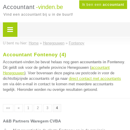
Ik ben een
accountant
Accountant
-vinden.be
Vind een accountant bij u in de buurt!
U bent nu hier:
Home
»
Henegouwen
»
Fontenoy
Accountant Fontenoy (4)
Accountant-vinden.be bevat helaas nog geen
accountants in Fontenoy
.
Dit geldt ook voor de gehele provincie Henegouwen (
accountant
Henegouwen
). Voer bovenaan deze pagina uw postcode in voor de
dichtstbijzijnde accountants of ga naar
direct contact met accountants
om via één e-mail in contact te komen met meerdere accountants
tegelijk. Hieronder worden nu overige resultaten getoond.
««
«
1
2
3
4
A&B Partners Waregem CVBA