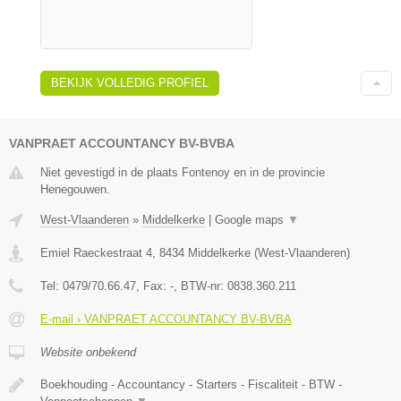
BEKIJK VOLLEDIG PROFIEL
VANPRAET ACCOUNTANCY BV-BVBA
Niet gevestigd in de plaats Fontenoy en in de provincie
Henegouwen.
West-Vlaanderen
»
Middelkerke
|
Google maps
▼
Emiel Raeckestraat 4
,
8434
Middelkerke
(
West-Vlaanderen
)
Tel:
0479/70.66.47
, Fax:
-
, BTW-nr:
0838.360.211
E-mail › VANPRAET ACCOUNTANCY BV-BVBA
Website onbekend
Boekhouding - Accountancy - Starters - Fiscaliteit - BTW -