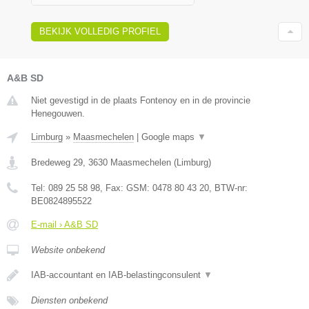
BEKIJK VOLLEDIG PROFIEL
A&B SD
Niet gevestigd in de plaats Fontenoy en in de provincie
Henegouwen.
Limburg
»
Maasmechelen
|
Google maps
▼
Bredeweg 29
,
3630
Maasmechelen
(
Limburg
)
Tel:
089 25 58 98
, Fax:
GSM: 0478 80 43 20
, BTW-nr:
BE0824895522
E-mail › A&B SD
Website onbekend
IAB-accountant en IAB-belastingconsulent
▼
Diensten onbekend