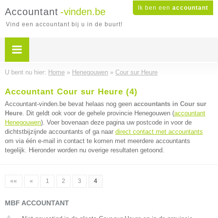
Ik ben een
accountant
Accountant
-vinden.be
Vind een accountant bij u in de buurt!
U bent nu hier:
Home
»
Henegouwen
»
Cour sur Heure
Accountant Cour sur Heure (4)
Accountant-vinden.be bevat helaas nog geen
accountants in Cour sur
Heure
. Dit geldt ook voor de gehele provincie Henegouwen (
accountant
Henegouwen
). Voer bovenaan deze pagina uw postcode in voor de
dichtstbijzijnde accountants of ga naar
direct contact met accountants
om via één e-mail in contact te komen met meerdere accountants
tegelijk. Hieronder worden nu overige resultaten getoond.
««
«
1
2
3
4
MBF ACCOUNTANT