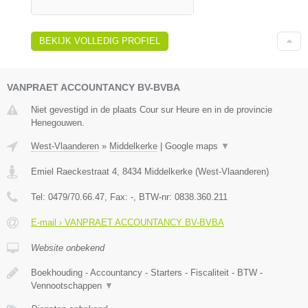
BEKIJK VOLLEDIG PROFIEL
VANPRAET ACCOUNTANCY BV-BVBA
Niet gevestigd in de plaats Cour sur Heure en in de provincie
Henegouwen.
West-Vlaanderen
»
Middelkerke
|
Google maps
▼
Emiel Raeckestraat 4
,
8434
Middelkerke
(
West-Vlaanderen
)
Tel:
0479/70.66.47
, Fax:
-
, BTW-nr:
0838.360.211
E-mail › VANPRAET ACCOUNTANCY BV-BVBA
Website onbekend
Boekhouding - Accountancy - Starters - Fiscaliteit - BTW -
Vennootschappen
▼