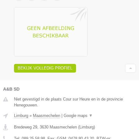
BEKIJK VOLLEDIG PROFIEL
A&B SD
Niet gevestigd in de plaats Cour sur Heure en in de provincie
Henegouwen.
Limburg
»
Maasmechelen
|
Google maps
▼
Bredeweg 29
,
3630
Maasmechelen
(
Limburg
)
Tel:
089 25 58 98
, Fax:
GSM: 0478 80 43 20
, BTW-nr: