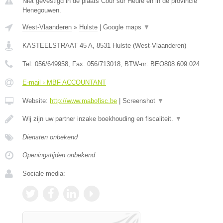
Niet gevestigd in de plaats Cour sur Heure en in de provincie
Henegouwen.
West-Vlaanderen
»
Hulste
|
Google maps
▼
KASTEELSTRAAT 45 A
,
8531
Hulste
(
West-Vlaanderen
)
Tel:
056/649958
, Fax:
056/713018
, BTW-nr:
BEO808.609.024
E-mail › MBF ACCOUNTANT
Website:
http://www.mabofisc.be
|
Screenshot
▼
Wij zijn uw partner inzake boekhouding en fiscaliteit.
▼
Diensten onbekend
Openingstijden onbekend
Sociale media: