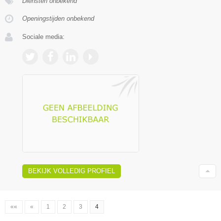
Diensten onbekend
Openingstijden onbekend
Sociale media:
BEKIJK VOLLEDIG PROFIEL
««
«
1
2
3
4