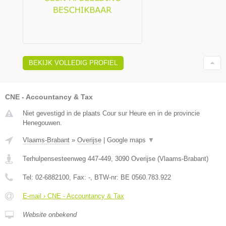
BEKIJK VOLLEDIG PROFIEL
CNE - Accountancy & Tax
Niet gevestigd in de plaats Cour sur Heure en in de provincie
Henegouwen.
Vlaams-Brabant
»
Overijse
|
Google maps
▼
Terhulpensesteenweg 447-449
,
3090
Overijse
(
Vlaams-Brabant
)
Tel:
02-6882100
, Fax:
-
, BTW-nr:
BE 0560.783.922
E-mail › CNE - Accountancy & Tax
Website onbekend