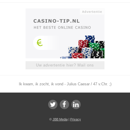
Uw advertentie hier? Mail ons
Ik kwam, ik zocht, ik vond - Julius Caesar / 47 v.Chr. ;)
©
JBB Media
|
Privacy