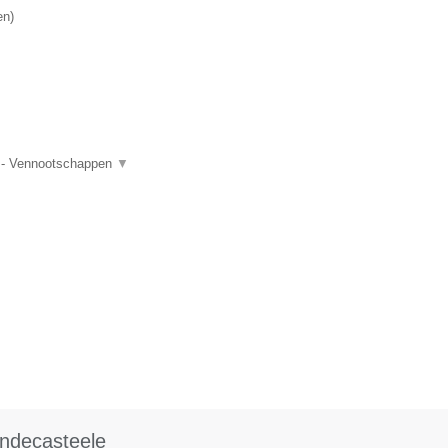
en
)
TW - Vennootschappen
▼
ndecasteele