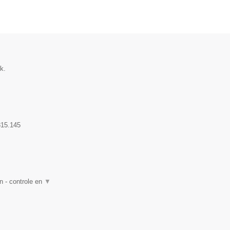
k.
15.145
n - controle en
▼