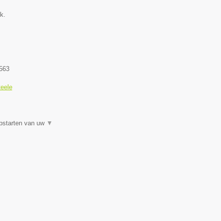
k.
563
eele
 opstarten van uw
▼