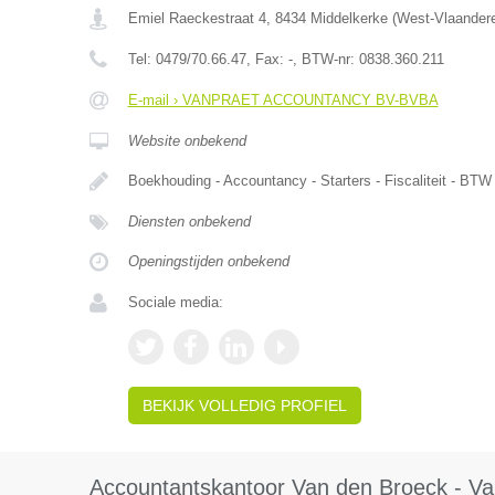
Emiel Raeckestraat 4
,
8434
Middelkerke
(
West-Vlaander
Tel:
0479/70.66.47
, Fax:
-
, BTW-nr:
0838.360.211
E-mail › VANPRAET ACCOUNTANCY BV-BVBA
Website onbekend
Boekhouding - Accountancy - Starters - Fiscaliteit - B
Diensten onbekend
Openingstijden onbekend
Sociale media:
BEKIJK VOLLEDIG PROFIEL
Accountantskantoor Van den Broeck - Va