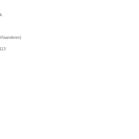
k.
Vlaanderen
)
113