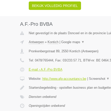
BEKIJK VOLLEDIG PROFIEL
A.F.-Pro BVBA
Niet gevestigd in de plaats Donceel en in de provincie Lui
Antwerpen
»
Kontich
|
Google maps
▼
Pronkenbergstraat 89
,
2550
Kontich
(
Antwerpen
)
Tel:
0478/765444
, Fax:
03/233.57.71
, BTW-nr:
BE 0464.3
E-mail › A.F.-Pro BVBA
Website:
http://www.afp-accountancy.be
|
Screenshot
▼
Startersbegeleiding - opstellen business plan en budgette
Diensten onbekend
Openingstijden onbekend