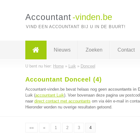
Accountant
-vinden.be
VIND EEN ACCOUNTANT BIJ U IN DE BUURT!
Nieuws
Zoeken
Contact
U bent nu hier:
Home
»
Luik
»
Donceel
Accountant Donceel (4)
Accountant-vinden.be bevat helaas nog geen
accountants in 
Luik (
accountant Luik
). Voer bovenaan deze pagina uw postcode 
naar
direct contact met accountants
om via één e-mail in conta
Hieronder worden nu overige resultaten getoond.
««
«
1
2
3
4