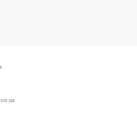
k.
.078.166