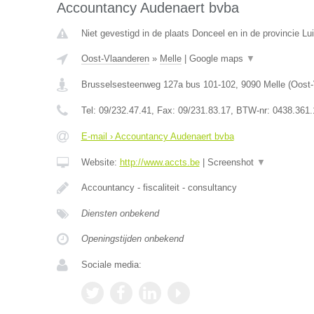
Accountancy Audenaert bvba
Niet gevestigd in de plaats Donceel en in de provincie Lui
Oost-Vlaanderen
»
Melle
|
Google maps
▼
Brusselsesteenweg 127a bus 101-102
,
9090
Melle
(
Oost-
Tel:
09/232.47.41
, Fax:
09/231.83.17
, BTW-nr:
0438.361.
E-mail › Accountancy Audenaert bvba
Website:
http://www.accts.be
|
Screenshot
▼
Accountancy - fiscaliteit - consultancy
Diensten onbekend
Openingstijden onbekend
Sociale media: