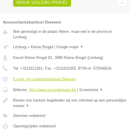
BEKIJK VOLLEDIG PROFIEL
Accountantskantoor Dreesen
Niet gevestigd in de plaats Werm, maar wel in de provincie
Limburg.
Limburg
»
Kleine Brogel
|
Google maps
▼
Kiezel Kleine Brogel 81
,
3990
Kleine Brogel
(
Limburg
)
Tel:
+3211612261
, Fax:
+3211611055
, BTW-nr:
070540616
E-mail › Accountantskantoor Dreesen
Website:
http://www.luciendreesen.be
|
Screenshot
▼
Binnen ons kantoor begeleiden wij ons cliënteel op een persoonlijke
manier
▼
Diensten onbekend
Openingstijden onbekend