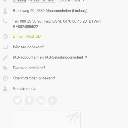
Limburg
»
Maasmechelen
|
Google maps
▼
Bredeweg 29
,
3630
Maasmechelen
(
Limburg
)
Tel:
089 25 58 98
, Fax:
GSM: 0478 80 43 20
, BTW-nr:
BE0824895522
E-mail › A&B SD
Website onbekend
IAB-accountant en IAB-belastingconsulent
▼
Diensten onbekend
Openingstijden onbekend
Sociale media: