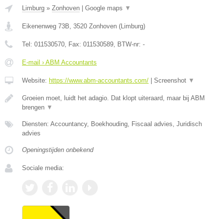
Limburg
»
Zonhoven
|
Google maps
▼
Eikenenweg 73B
,
3520
Zonhoven
(
Limburg
)
Tel:
011530570
, Fax:
011530589
, BTW-nr:
-
E-mail › ABM Accountants
Website:
https://www.abm-accountants.com/
|
Screenshot
▼
Groeien moet, luidt het adagio. Dat klopt uiteraard, maar bij ABM
brengen
▼
Diensten: Accountancy, Boekhouding, Fiscaal advies, Juridisch
advies
Openingstijden onbekend
Sociale media: