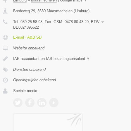
Limburg
»
Maasmechelen
|
Google maps
▼
Bredeweg 29
,
3630
Maasmechelen
(
Limburg
)
Tel:
089 25 58 98
, Fax:
GSM: 0478 80 43 20
, BTW-nr:
BE0824895522
E-mail › A&B SD
Website onbekend
IAB-accountant en IAB-belastingconsulent
▼
Diensten onbekend
Openingstijden onbekend
Sociale media: