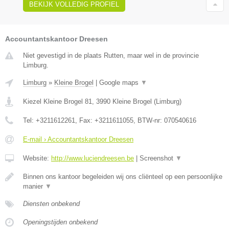
BEKIJK VOLLEDIG PROFIEL
Accountantskantoor Dreesen
Niet gevestigd in de plaats Rutten, maar wel in de provincie
Limburg.
Limburg
»
Kleine Brogel
|
Google maps
▼
Kiezel Kleine Brogel 81
,
3990
Kleine Brogel
(
Limburg
)
Tel:
+3211612261
, Fax:
+3211611055
, BTW-nr:
070540616
E-mail › Accountantskantoor Dreesen
Website:
http://www.luciendreesen.be
|
Screenshot
▼
Binnen ons kantoor begeleiden wij ons cliënteel op een persoonlijke
manier
▼
Diensten onbekend
Openingstijden onbekend