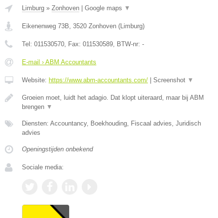
Limburg
»
Zonhoven
|
Google maps
▼
Eikenenweg 73B
,
3520
Zonhoven
(
Limburg
)
Tel:
011530570
, Fax:
011530589
, BTW-nr:
-
E-mail › ABM Accountants
Website:
https://www.abm-accountants.com/
|
Screenshot
▼
Groeien moet, luidt het adagio. Dat klopt uiteraard, maar bij ABM
brengen
▼
Diensten: Accountancy, Boekhouding, Fiscaal advies, Juridisch
advies
Openingstijden onbekend
Sociale media: