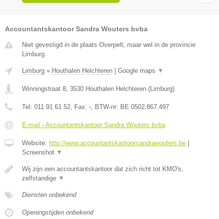
Accountantskantoor Sandra Wouters bvba
Niet gevestigd in de plaats Overpelt, maar wel in de provincie
Limburg.
Limburg
»
Houthalen Helchteren
|
Google maps
▼
Winningstraat 8
,
3530
Houthalen Helchteren
(
Limburg
)
Tel:
011 91 61 52
, Fax:
-
, BTW-nr:
BE 0502.867.497
E-mail › Accountantskantoor Sandra Wouters bvba
Website:
http://www.accountantskantoorsandrawouters.be
|
Screenshot
▼
Wij zijn een accountantskantoor dat zich richt tot KMO's,
zelfstandige
▼
Diensten onbekend
Openingstijden onbekend