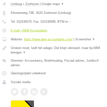
Limburg
»
Zonhoven
|
Google maps
▼
Eikenenweg 73B
,
3520
Zonhoven
(
Limburg
)
Tel:
011530570
, Fax:
011530589
, BTW-nr:
-
E-mail › ABM Accountants
Website:
https://www.abm-accountants.com/
|
Screenshot
▼
Groeien moet, luidt het adagio. Dat klopt uiteraard, maar bij ABM
brengen
▼
Diensten: Accountancy, Boekhouding, Fiscaal advies, Juridisch
advies
Openingstijden onbekend
Sociale media: