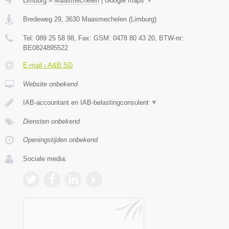
Limburg
»
Maasmechelen
|
Google maps
▼
Bredeweg 29
,
3630
Maasmechelen
(
Limburg
)
Tel:
089 25 58 98
, Fax:
GSM: 0478 80 43 20
, BTW-nr:
BE0824895522
E-mail › A&B SD
Website onbekend
IAB-accountant en IAB-belastingconsulent
▼
Diensten onbekend
Openingstijden onbekend
Sociale media: