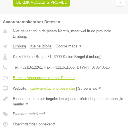
BEKIJK VOLLEDIG PROFIEL
Accountantskantoor Dreesen
Niet gevestigd in de plaats Nerem, maar wel in de provincie
Limburg.
Limburg
»
Kleine Brogel
|
Google maps
▼
Kiezel Kleine Brogel 81
,
3990
Kleine Brogel
(
Limburg
)
Tel:
+3211612261
, Fax:
+3211611055
, BTW-nr:
070540616
E-mail › Accountantskantoor Dreesen
Website:
http://www.luciendreesen.be
|
Screenshot
▼
Binnen ons kantoor begeleiden wij ons cliënteel op een persoonlijke
manier
▼
Diensten onbekend
Openingstijden onbekend