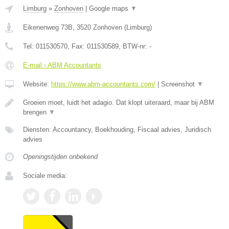
Limburg
»
Zonhoven
|
Google maps
▼
Eikenenweg 73B
,
3520
Zonhoven
(
Limburg
)
Tel:
011530570
, Fax:
011530589
, BTW-nr:
-
E-mail › ABM Accountants
Website:
https://www.abm-accountants.com/
|
Screenshot
▼
Groeien moet, luidt het adagio. Dat klopt uiteraard, maar bij ABM
brengen
▼
Diensten: Accountancy, Boekhouding, Fiscaal advies, Juridisch
advies
Openingstijden onbekend
Sociale media: