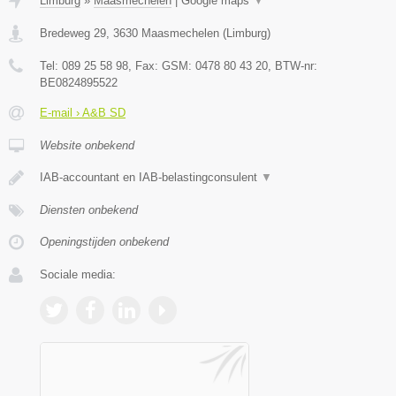
Limburg
»
Maasmechelen
|
Google maps
▼
Bredeweg 29
,
3630
Maasmechelen
(
Limburg
)
Tel:
089 25 58 98
, Fax:
GSM: 0478 80 43 20
, BTW-nr:
BE0824895522
E-mail › A&B SD
Website onbekend
IAB-accountant en IAB-belastingconsulent
▼
Diensten onbekend
Openingstijden onbekend
Sociale media: