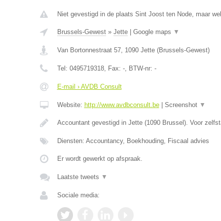
Niet gevestigd in de plaats Sint Joost ten Node, maar we
Brussels-Gewest
»
Jette
|
Google maps
▼
Van Bortonnestraat 57
,
1090
Jette
(
Brussels-Gewest
)
Tel:
0495719318
, Fax:
-
, BTW-nr:
-
E-mail › AVDB Consult
Website:
http://www.avdbconsult.be
|
Screenshot
▼
Accountant gevestigd in Jette (1090 Brussel). Voor zelf
Diensten: Accountancy, Boekhouding, Fiscaal advies
Er wordt gewerkt op afspraak.
Laatste tweets
▼
Sociale media: