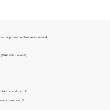
l in de provincie Brussels-Gewest.
(
Brussels-Gewest
)
untancy, audit en
▼
porate Finance,
▼