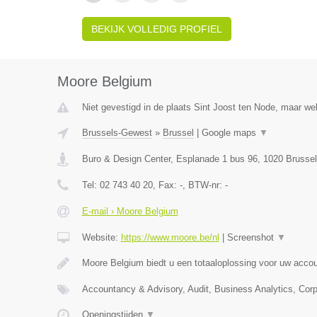
BEKIJK VOLLEDIG PROFIEL
Moore Belgium
Niet gevestigd in de plaats Sint Joost ten Node, maar we
Brussels-Gewest
»
Brussel
|
Google maps
▼
Buro & Design Center, Esplanade 1 bus 96
,
1020
Brussel
Tel:
02 743 40 20
, Fax:
-
, BTW-nr:
-
E-mail › Moore Belgium
Website:
https://www.moore.be/nl
|
Screenshot
▼
Moore Belgium biedt u een totaaloplossing voor uw acco
Accountancy & Advisory, Audit, Business Analytics, Cor
Openingstijden
▼