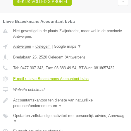
BEKIJK VOLLEDIG PROFIEL
Lieve Braeckmans Accountant bvba
Niet gevestigd in de plaats Zwijndrecht, maar wel in de provincie
Antwerpen.
Antwerpen
»
Oelegem
|
Google maps
▼
Bredabaan 25
,
2520
Oelegem
(
Antwerpen
)
Tel:
0477 307 343
, Fax:
03 383 49 54
, BTW-nr:
0818657432
E-mail › Lieve Braeckmans Accountant bvba
Website onbekend
Accountantskantoor ten dienste van natuurlijke
personen/ondernemers en
▼
Opstarten zelfstandige activiteit met persoonlijk advies, Aanvraag
▼