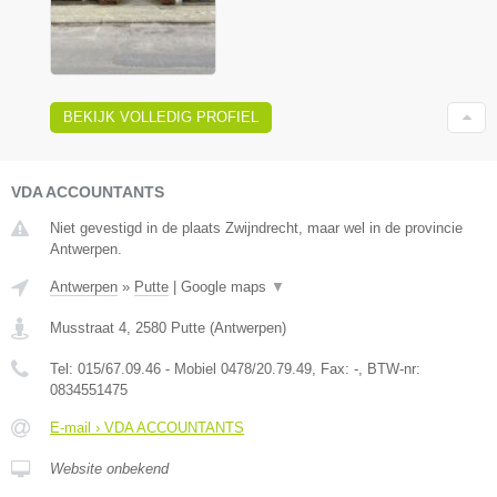
BEKIJK VOLLEDIG PROFIEL
VDA ACCOUNTANTS
Niet gevestigd in de plaats Zwijndrecht, maar wel in de provincie
Antwerpen.
Antwerpen
»
Putte
|
Google maps
▼
Musstraat 4
,
2580
Putte
(
Antwerpen
)
Tel:
015/67.09.46 - Mobiel 0478/20.79.49
, Fax:
-
, BTW-nr:
0834551475
E-mail › VDA ACCOUNTANTS
Website onbekend