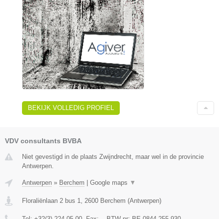
BEKIJK VOLLEDIG PROFIEL
VDV consultants BVBA
Niet gevestigd in de plaats Zwijndrecht, maar wel in de provincie
Antwerpen.
Antwerpen
»
Berchem
|
Google maps
▼
Floraliënlaan 2 bus 1
,
2600
Berchem
(
Antwerpen
)
Tel:
+32(3) 224 05 00
, Fax:
-
, BTW-nr:
BE 0844.255.930