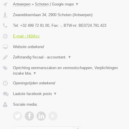
Antwerpen
»
Schoten
|
Google maps
▼
Zwanebloemlaan 34
,
2900
Schoten
(
Antwerpen
)
Tel:
+32 499 72 81 00
, Fax:
-
, BTW-nr:
BE0724.791.423
E-mail › HiDAcc
Website onbekend
Zelfstandig fiscaal - accountant.
▼
Oprichting eenmanszaken en vennootschappen, Verplichtingen
inzake btw,
▼
Openingstijden onbekend
Laatste facebook posts
▼
Sociale media: