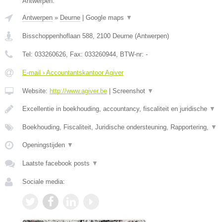
Antwerpen.
Antwerpen
»
Deurne
|
Google maps
▼
Bisschoppenhoflaan 588
,
2100
Deurne
(
Antwerpen
)
Tel:
033260626
, Fax:
033260944
, BTW-nr:
-
E-mail › Accountantskantoor Agiver
Website:
http://www.agiver.be
|
Screenshot
▼
Excellentie in boekhouding, accountancy, fiscaliteit en juridische
▼
Boekhouding, Fiscaliteit, Juridische ondersteuning, Rapportering,
▼
Openingstijden
▼
Laatste facebook posts
▼
Sociale media: