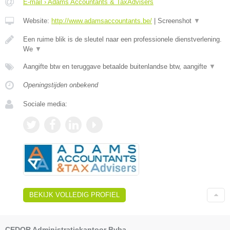
E-mail › Adams Accountants & TaxAdvisers
Website:
http://www.adamsaccountants.be/
|
Screenshot
▼
Een ruime blik is de sleutel naar een professionele dienstverlening.
We
▼
Aangifte btw en teruggave betaalde buitenlandse btw, aangifte
▼
Openingstijden onbekend
Sociale media:
BEKIJK VOLLEDIG PROFIEL
CEDOR Administratiekantoor Bvba