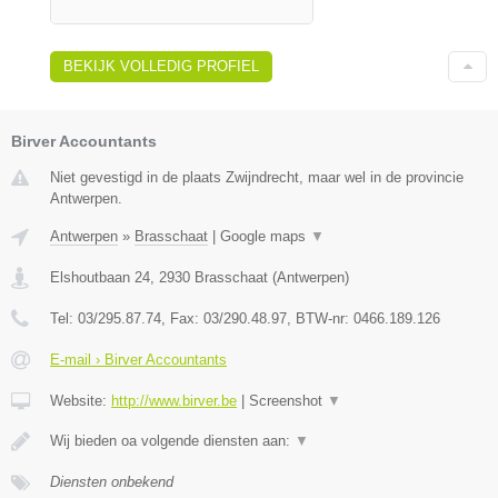
BEKIJK VOLLEDIG PROFIEL
Birver Accountants
Niet gevestigd in de plaats Zwijndrecht, maar wel in de provincie
Antwerpen.
Antwerpen
»
Brasschaat
|
Google maps
▼
Elshoutbaan 24
,
2930
Brasschaat
(
Antwerpen
)
Tel:
03/295.87.74
, Fax:
03/290.48.97
, BTW-nr:
0466.189.126
E-mail › Birver Accountants
Website:
http://www.birver.be
|
Screenshot
▼
Wij bieden oa volgende diensten aan:
▼
Diensten onbekend