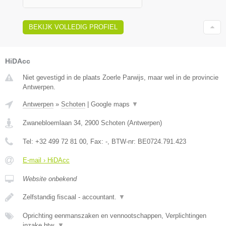
BEKIJK VOLLEDIG PROFIEL
HiDAcc
Niet gevestigd in de plaats Zoerle Parwijs, maar wel in de provincie
Antwerpen.
Antwerpen
»
Schoten
|
Google maps
▼
Zwanebloemlaan 34
,
2900
Schoten
(
Antwerpen
)
Tel:
+32 499 72 81 00
, Fax:
-
, BTW-nr:
BE0724.791.423
E-mail › HiDAcc
Website onbekend
Zelfstandig fiscaal - accountant.
▼
Oprichting eenmanszaken en vennootschappen, Verplichtingen
inzake btw,
▼