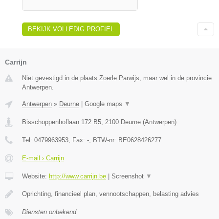
BEKIJK VOLLEDIG PROFIEL
Carrijn
Niet gevestigd in de plaats Zoerle Parwijs, maar wel in de provincie
Antwerpen.
Antwerpen
»
Deurne
|
Google maps
▼
Bisschoppenhoflaan 172 B5
,
2100
Deurne
(
Antwerpen
)
Tel:
0479963953
, Fax:
-
, BTW-nr:
BE0628426277
E-mail › Carrijn
Website:
http://www.carrijn.be
|
Screenshot
▼
Oprichting, financieel plan, vennootschappen, belasting advies
Diensten onbekend