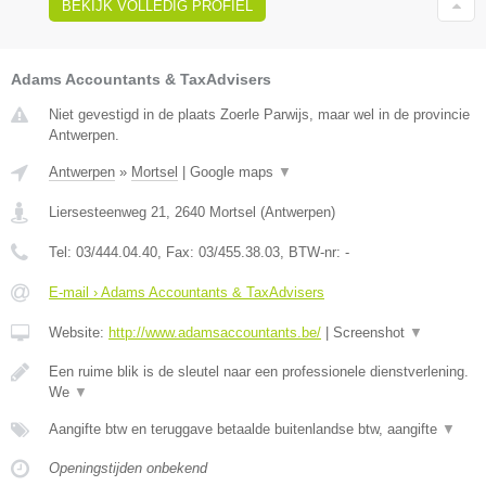
BEKIJK VOLLEDIG PROFIEL
Adams Accountants & TaxAdvisers
Niet gevestigd in de plaats Zoerle Parwijs, maar wel in de provincie
Antwerpen.
Antwerpen
»
Mortsel
|
Google maps
▼
Liersesteenweg 21
,
2640
Mortsel
(
Antwerpen
)
Tel:
03/444.04.40
, Fax:
03/455.38.03
, BTW-nr:
-
E-mail › Adams Accountants & TaxAdvisers
Website:
http://www.adamsaccountants.be/
|
Screenshot
▼
Een ruime blik is de sleutel naar een professionele dienstverlening.
We
▼
Aangifte btw en teruggave betaalde buitenlandse btw, aangifte
▼
Openingstijden onbekend