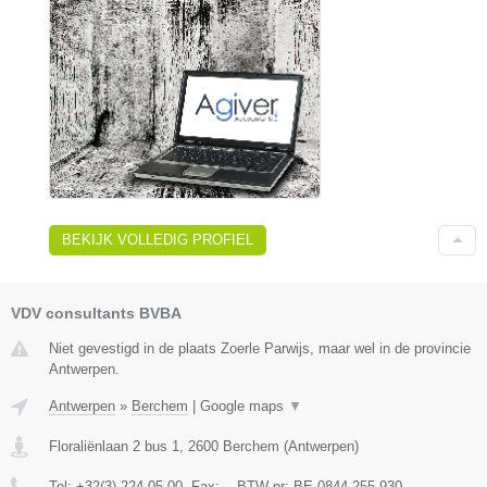
BEKIJK VOLLEDIG PROFIEL
VDV consultants BVBA
Niet gevestigd in de plaats Zoerle Parwijs, maar wel in de provincie
Antwerpen.
Antwerpen
»
Berchem
|
Google maps
▼
Floraliënlaan 2 bus 1
,
2600
Berchem
(
Antwerpen
)
Tel:
+32(3) 224 05 00
, Fax:
-
, BTW-nr:
BE 0844.255.930