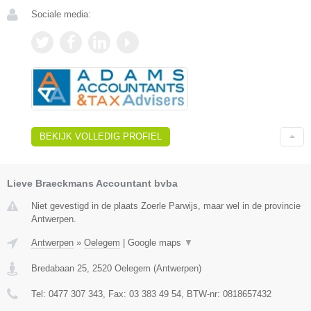
Sociale media:
BEKIJK VOLLEDIG PROFIEL
Lieve Braeckmans Accountant bvba
Niet gevestigd in de plaats Zoerle Parwijs, maar wel in de provincie
Antwerpen.
Antwerpen
»
Oelegem
|
Google maps
▼
Bredabaan 25
,
2520
Oelegem
(
Antwerpen
)
Tel:
0477 307 343
, Fax:
03 383 49 54
, BTW-nr:
0818657432