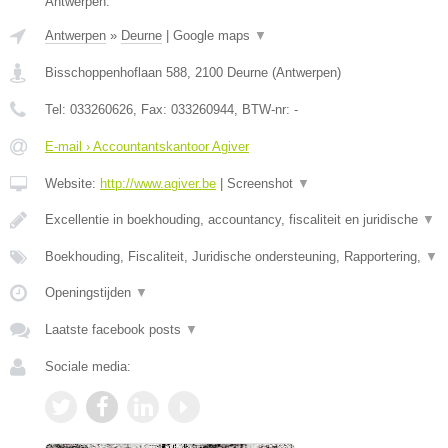
Antwerpen.
Antwerpen
»
Deurne
|
Google maps
▼
Bisschoppenhoflaan 588
,
2100
Deurne
(
Antwerpen
)
Tel:
033260626
, Fax:
033260944
, BTW-nr:
-
E-mail › Accountantskantoor Agiver
Website:
http://www.agiver.be
|
Screenshot
▼
Excellentie in boekhouding, accountancy, fiscaliteit en juridische
▼
Boekhouding, Fiscaliteit, Juridische ondersteuning, Rapportering,
▼
Openingstijden
▼
Laatste facebook posts
▼
Sociale media: