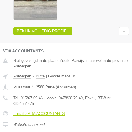
BEKIJK VOLLEDIG PROFIEL
VDA ACCOUNTANTS
Niet gevestigd in de plaats Zoerle Parwijs, maar wel in de provincie
Antwerpen.
Antwerpen
»
Putte
|
Google maps
▼
Musstraat 4
,
2580
Putte
(
Antwerpen
)
Tel:
015/67.09.46 - Mobiel 0478/20.79.49
, Fax:
-
, BTW-nr:
0834551475
E-mail › VDA ACCOUNTANTS
Website onbekend