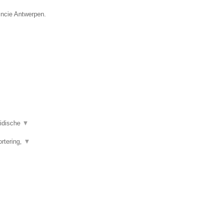
incie Antwerpen.
ridische
▼
ortering,
▼