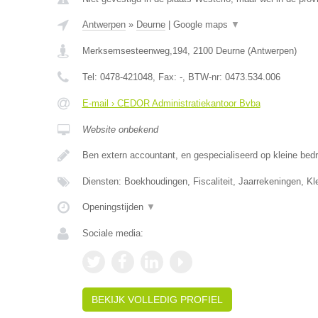
Antwerpen
»
Deurne
|
Google maps
▼
Merksemsesteenweg,194
,
2100
Deurne
(
Antwerpen
)
Tel:
0478-421048
, Fax:
-
, BTW-nr:
0473.534.006
E-mail › CEDOR Administratiekantoor Bvba
Website onbekend
Ben extern accountant, en gespecialiseerd op kleine bedr
Diensten: Boekhoudingen, Fiscaliteit, Jaarrekeningen, K
Openingstijden
▼
Sociale media:
BEKIJK VOLLEDIG PROFIEL