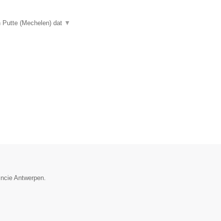
n Putte (Mechelen) dat
▼
incie Antwerpen.