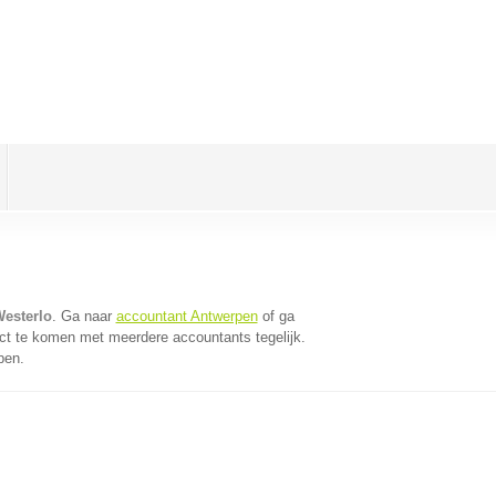
Westerlo
. Ga naar
accountant Antwerpen
of ga
ct te komen met meerdere accountants tegelijk.
pen.