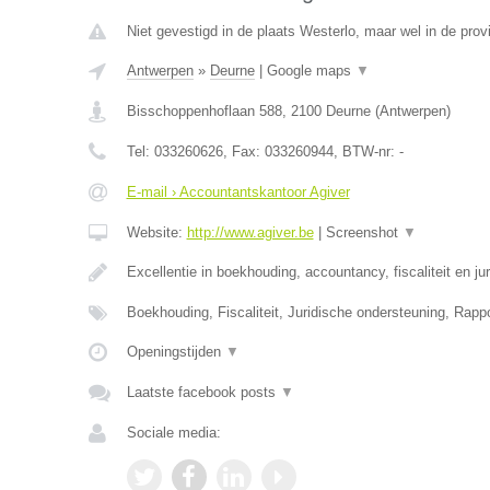
Niet gevestigd in de plaats Westerlo, maar wel in de prov
Antwerpen
»
Deurne
|
Google maps
▼
Bisschoppenhoflaan 588
,
2100
Deurne
(
Antwerpen
)
Tel:
033260626
, Fax:
033260944
, BTW-nr:
-
E-mail › Accountantskantoor Agiver
Website:
http://www.agiver.be
|
Screenshot
▼
Excellentie in boekhouding, accountancy, fiscaliteit en ju
Boekhouding, Fiscaliteit, Juridische ondersteuning, Rapp
Openingstijden
▼
Laatste facebook posts
▼
Sociale media: