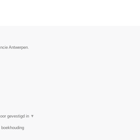
incie Antwerpen.
oor gevestigd in
▼
r, boekhouding