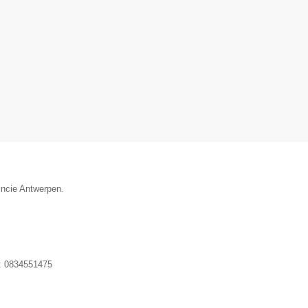
incie Antwerpen.
:
0834551475