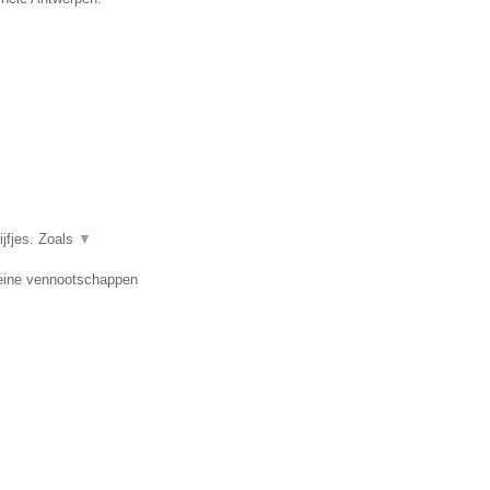
ijfjes. Zoals
▼
leine vennootschappen