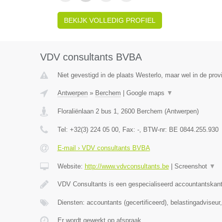
BEKIJK VOLLEDIG PROFIEL
VDV consultants BVBA
Niet gevestigd in de plaats Westerlo, maar wel in de prov
Antwerpen
»
Berchem
|
Google maps
▼
Floraliënlaan 2 bus 1
,
2600
Berchem
(
Antwerpen
)
Tel:
+32(3) 224 05 00
, Fax:
-
, BTW-nr:
BE 0844.255.930
E-mail › VDV consultants BVBA
Website:
http://www.vdvconsultants.be
|
Screenshot
▼
VDV Consultants is een gespecialiseerd accountantskant
Diensten: accountants (gecertificeerd), belastingadviseu
Er wordt gewerkt op afspraak.