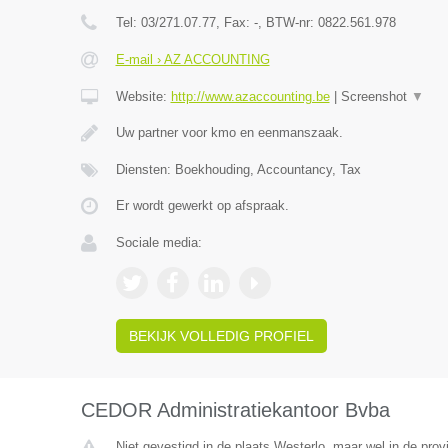
Tel:
03/271.07.77
, Fax:
-
, BTW-nr:
0822.561.978
E-mail › AZ ACCOUNTING
Website:
http://www.azaccounting.be
|
Screenshot
▼
Uw partner voor kmo en eenmanszaak.
Diensten: Boekhouding, Accountancy, Tax
Er wordt gewerkt op afspraak.
Sociale media:
BEKIJK VOLLEDIG PROFIEL
CEDOR Administratiekantoor Bvba
Niet gevestigd in de plaats Westerlo, maar wel in de prov