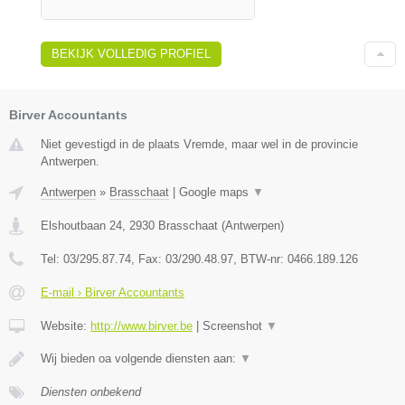
BEKIJK VOLLEDIG PROFIEL
Birver Accountants
Niet gevestigd in de plaats Vremde, maar wel in de provincie
Antwerpen.
Antwerpen
»
Brasschaat
|
Google maps
▼
Elshoutbaan 24
,
2930
Brasschaat
(
Antwerpen
)
Tel:
03/295.87.74
, Fax:
03/290.48.97
, BTW-nr:
0466.189.126
E-mail › Birver Accountants
Website:
http://www.birver.be
|
Screenshot
▼
Wij bieden oa volgende diensten aan:
▼
Diensten onbekend