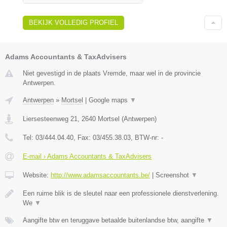
BEKIJK VOLLEDIG PROFIEL
Adams Accountants & TaxAdvisers
Niet gevestigd in de plaats Vremde, maar wel in de provincie
Antwerpen.
Antwerpen
»
Mortsel
|
Google maps
▼
Liersesteenweg 21
,
2640
Mortsel
(
Antwerpen
)
Tel:
03/444.04.40
, Fax:
03/455.38.03
, BTW-nr:
-
E-mail › Adams Accountants & TaxAdvisers
Website:
http://www.adamsaccountants.be/
|
Screenshot
▼
Een ruime blik is de sleutel naar een professionele dienstverlening.
We
▼
Aangifte btw en teruggave betaalde buitenlandse btw, aangifte
▼