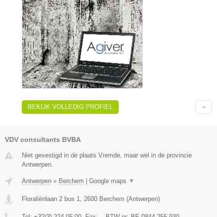
BEKIJK VOLLEDIG PROFIEL
VDV consultants BVBA
Niet gevestigd in de plaats Vremde, maar wel in de provincie
Antwerpen.
Antwerpen
»
Berchem
|
Google maps
▼
Floraliënlaan 2 bus 1
,
2600
Berchem
(
Antwerpen
)
Tel:
+32(3) 224 05 00
, Fax:
-
, BTW-nr:
BE 0844.255.930