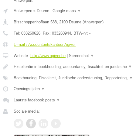
Antwerpen.
Antwerpen
»
Deurne
|
Google maps
▼
Bisschoppenhoflaan 588
,
2100
Deurne
(
Antwerpen
)
Tel:
033260626
, Fax:
033260944
, BTW-nr:
-
E-mail › Accountantskantoor Agiver
Website:
http://www.agiver.be
|
Screenshot
▼
Excellentie in boekhouding, accountancy, fiscaliteit en juridische
▼
Boekhouding, Fiscaliteit, Juridische ondersteuning, Rapportering,
▼
Openingstijden
▼
Laatste facebook posts
▼
Sociale media: