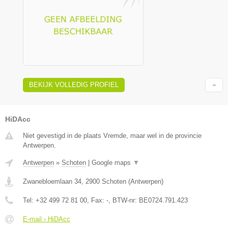
BEKIJK VOLLEDIG PROFIEL
HiDAcc
Niet gevestigd in de plaats Vremde, maar wel in de provincie
Antwerpen.
Antwerpen
»
Schoten
|
Google maps
▼
Zwanebloemlaan 34
,
2900
Schoten
(
Antwerpen
)
Tel:
+32 499 72 81 00
, Fax:
-
, BTW-nr:
BE0724.791.423
E-mail › HiDAcc