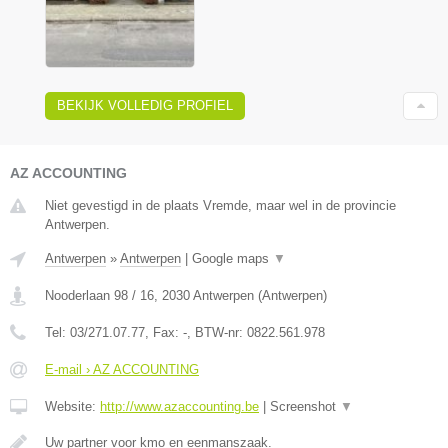
BEKIJK VOLLEDIG PROFIEL
AZ ACCOUNTING
Niet gevestigd in de plaats Vremde, maar wel in de provincie
Antwerpen.
Antwerpen
»
Antwerpen
|
Google maps
▼
Nooderlaan 98 / 16
,
2030
Antwerpen
(
Antwerpen
)
Tel:
03/271.07.77
, Fax:
-
, BTW-nr:
0822.561.978
E-mail › AZ ACCOUNTING
Website:
http://www.azaccounting.be
|
Screenshot
▼
Uw partner voor kmo en eenmanszaak.