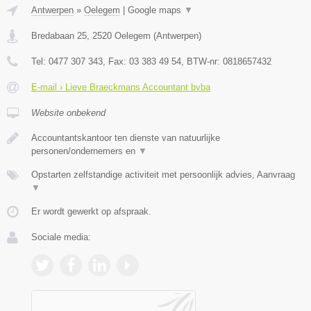
Antwerpen
»
Oelegem
|
Google maps
▼
Bredabaan 25
,
2520
Oelegem
(
Antwerpen
)
Tel:
0477 307 343
, Fax:
03 383 49 54
, BTW-nr:
0818657432
E-mail › Lieve Braeckmans Accountant bvba
Website onbekend
Accountantskantoor ten dienste van natuurlijke
personen/ondernemers en
▼
Opstarten zelfstandige activiteit met persoonlijk advies, Aanvraag
▼
Er wordt gewerkt op afspraak.
Sociale media: