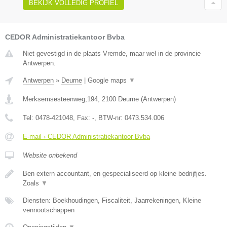
BEKIJK VOLLEDIG PROFIEL
CEDOR Administratiekantoor Bvba
Niet gevestigd in de plaats Vremde, maar wel in de provincie
Antwerpen.
Antwerpen
»
Deurne
|
Google maps
▼
Merksemsesteenweg,194
,
2100
Deurne
(
Antwerpen
)
Tel:
0478-421048
, Fax:
-
, BTW-nr:
0473.534.006
E-mail › CEDOR Administratiekantoor Bvba
Website onbekend
Ben extern accountant, en gespecialiseerd op kleine bedrijfjes.
Zoals
▼
Diensten: Boekhoudingen, Fiscaliteit, Jaarrekeningen, Kleine
vennootschappen