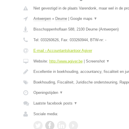
Niet gevestigd in de plaats Varendonk, maar wel in de pr
Antwerpen
»
Deurne
|
Google maps
▼
Bisschoppenhoflaan 588
,
2100
Deurne
(
Antwerpen
)
Tel:
033260626
, Fax:
033260944
, BTW-nr:
-
E-mail › Accountantskantoor Agiver
Website:
http://www.agiver.be
|
Screenshot
▼
Excellentie in boekhouding, accountancy, fiscaliteit en ju
Boekhouding, Fiscaliteit, Juridische ondersteuning, Rapp
Openingstijden
▼
Laatste facebook posts
▼
Sociale media: