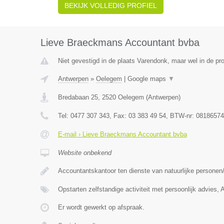
BEKIJK VOLLEDIG PROFIEL
Lieve Braeckmans Accountant bvba
Niet gevestigd in de plaats Varendonk, maar wel in de pr
Antwerpen
»
Oelegem
|
Google maps
▼
Bredabaan 25
,
2520
Oelegem
(
Antwerpen
)
Tel:
0477 307 343
, Fax:
03 383 49 54
, BTW-nr:
08186574
E-mail › Lieve Braeckmans Accountant bvba
Website onbekend
Accountantskantoor ten dienste van natuurlijke persone
Opstarten zelfstandige activiteit met persoonlijk advies,
Er wordt gewerkt op afspraak.