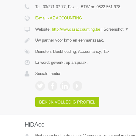
Tel:
03/271.07.77
, Fax:
-
, BTW-nr:
0822.561.978
E-mail › AZ ACCOUNTING
Website:
http://www.azaccounting.be
|
Screenshot
▼
Uw partner voor kmo en eenmanszaak.
Diensten: Boekhouding, Accountancy, Tax
Er wordt gewerkt op afspraak.
Sociale media:
BEKIJK VOLLEDIG PROFIEL
HiDAcc
Niet gevestigd in de plaats Varendonk, maar wel in de pr