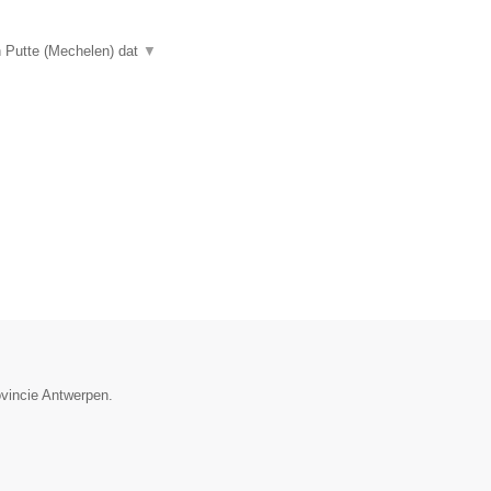
n Putte (Mechelen) dat
▼
ovincie Antwerpen.