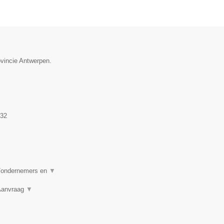
ovincie Antwerpen.
32
n/ondernemers en
▼
 Aanvraag
▼