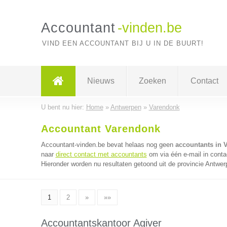
Accountant
-vinden.be
VIND EEN ACCOUNTANT BIJ U IN DE BUURT!
Nieuws
Zoeken
Contact
U bent nu hier:
Home
»
Antwerpen
»
Varendonk
Accountant Varendonk
Accountant-vinden.be bevat helaas nog geen
accountants in 
naar
direct contact met accountants
om via één e-mail in conta
Hieronder worden nu resultaten getoond uit de provincie Antwer
1
2
»
»»
Accountantskantoor Agiver