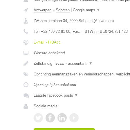
Antwerpen
»
Schoten
|
Google maps
▼
Zwanebloemlaan 34
,
2900
Schoten
(
Antwerpen
)
Tel:
+32 499 72 81 00
, Fax:
-
, BTW-nr:
BE0724.791.423
E-mail › HiDAcc
Website onbekend
Zelfstandig fiscaal - accountant.
▼
Oprichting eenmanszaken en vennootschappen, Verplicht
Openingstijden onbekend
Laatste facebook posts
▼
Sociale media: