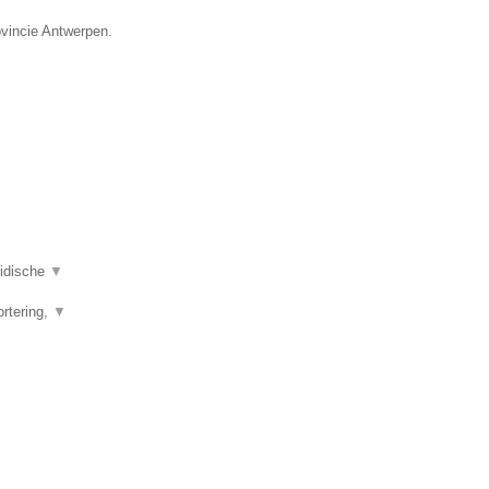
ovincie Antwerpen.
ridische
▼
ortering,
▼