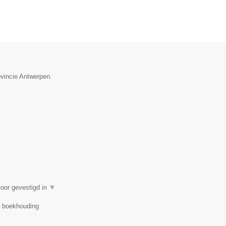
ovincie Antwerpen.
oor gevestigd in
▼
r, boekhouding