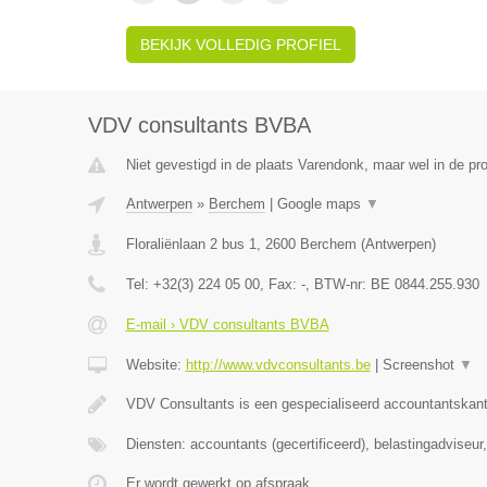
BEKIJK VOLLEDIG PROFIEL
VDV consultants BVBA
Niet gevestigd in de plaats Varendonk, maar wel in de pr
Antwerpen
»
Berchem
|
Google maps
▼
Floraliënlaan 2 bus 1
,
2600
Berchem
(
Antwerpen
)
Tel:
+32(3) 224 05 00
, Fax:
-
, BTW-nr:
BE 0844.255.930
E-mail › VDV consultants BVBA
Website:
http://www.vdvconsultants.be
|
Screenshot
▼
VDV Consultants is een gespecialiseerd accountantskant
Diensten: accountants (gecertificeerd), belastingadviseu
Er wordt gewerkt op afspraak.