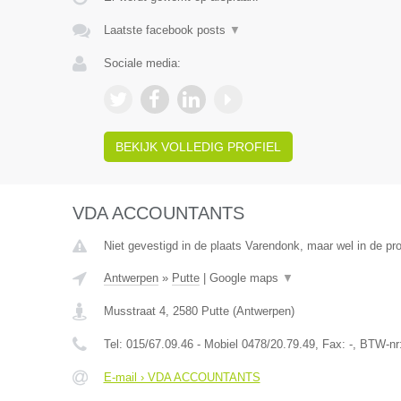
Laatste facebook posts
▼
Sociale media:
BEKIJK VOLLEDIG PROFIEL
VDA ACCOUNTANTS
Niet gevestigd in de plaats Varendonk, maar wel in de pr
Antwerpen
»
Putte
|
Google maps
▼
Musstraat 4
,
2580
Putte
(
Antwerpen
)
Tel:
015/67.09.46 - Mobiel 0478/20.79.49
, Fax:
-
, BTW-nr
E-mail › VDA ACCOUNTANTS