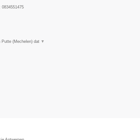
:
0834551475
n Putte (Mechelen) dat
▼
ncie Antwerpen.