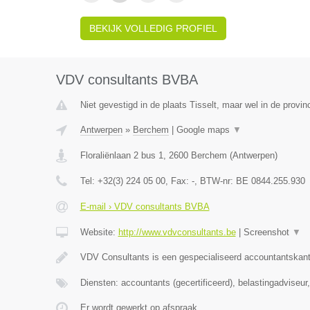
BEKIJK VOLLEDIG PROFIEL
VDV consultants BVBA
Niet gevestigd in de plaats Tisselt, maar wel in de provi
Antwerpen
»
Berchem
|
Google maps
▼
Floraliënlaan 2 bus 1
,
2600
Berchem
(
Antwerpen
)
Tel:
+32(3) 224 05 00
, Fax:
-
, BTW-nr:
BE 0844.255.930
E-mail › VDV consultants BVBA
Website:
http://www.vdvconsultants.be
|
Screenshot
▼
VDV Consultants is een gespecialiseerd accountantskant
Diensten: accountants (gecertificeerd), belastingadviseu
Er wordt gewerkt op afspraak.