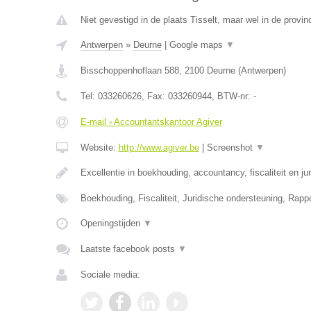
Niet gevestigd in de plaats Tisselt, maar wel in de provi
Antwerpen
»
Deurne
|
Google maps
▼
Bisschoppenhoflaan 588
,
2100
Deurne
(
Antwerpen
)
Tel:
033260626
, Fax:
033260944
, BTW-nr:
-
E-mail › Accountantskantoor Agiver
Website:
http://www.agiver.be
|
Screenshot
▼
Excellentie in boekhouding, accountancy, fiscaliteit en ju
Boekhouding, Fiscaliteit, Juridische ondersteuning, Rapp
Openingstijden
▼
Laatste facebook posts
▼
Sociale media: