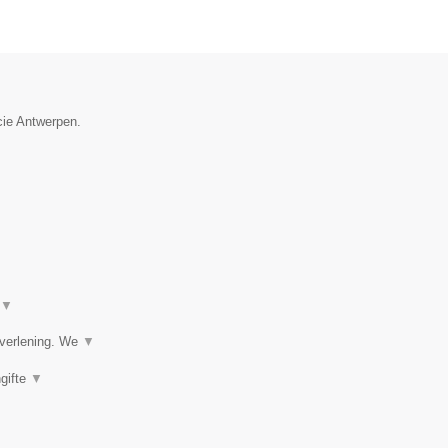
ncie Antwerpen.
▼
tverlening. We
▼
gifte
▼