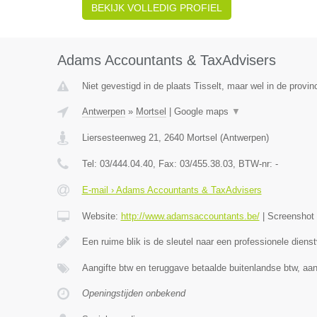
BEKIJK VOLLEDIG PROFIEL
Adams Accountants & TaxAdvisers
Niet gevestigd in de plaats Tisselt, maar wel in de provi
Antwerpen
»
Mortsel
|
Google maps
▼
Liersesteenweg 21
,
2640
Mortsel
(
Antwerpen
)
Tel:
03/444.04.40
, Fax:
03/455.38.03
, BTW-nr:
-
E-mail › Adams Accountants & TaxAdvisers
Website:
http://www.adamsaccountants.be/
|
Screenshot
Een ruime blik is de sleutel naar een professionele diens
Aangifte btw en teruggave betaalde buitenlandse btw, aan
Openingstijden onbekend