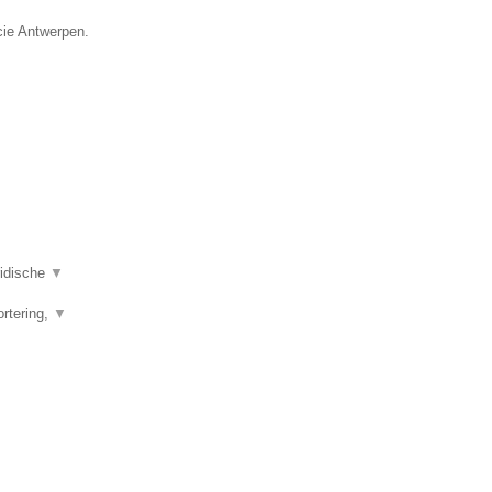
ncie Antwerpen.
ridische
▼
ortering,
▼