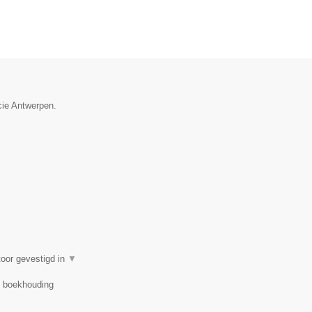
ncie Antwerpen.
oor gevestigd in
▼
r, boekhouding