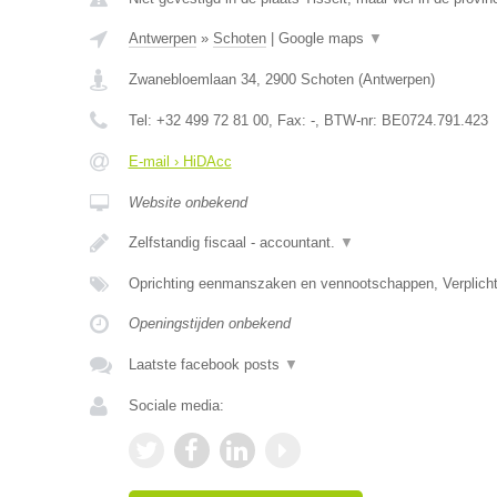
Antwerpen
»
Schoten
|
Google maps
▼
Zwanebloemlaan 34
,
2900
Schoten
(
Antwerpen
)
Tel:
+32 499 72 81 00
, Fax:
-
, BTW-nr:
BE0724.791.423
E-mail › HiDAcc
Website onbekend
Zelfstandig fiscaal - accountant.
▼
Oprichting eenmanszaken en vennootschappen, Verplicht
Openingstijden onbekend
Laatste facebook posts
▼
Sociale media: