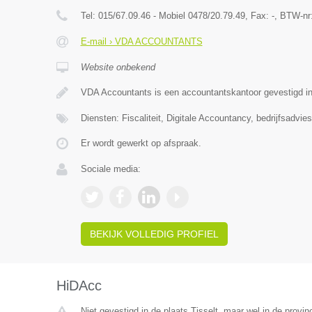
Tel:
015/67.09.46 - Mobiel 0478/20.79.49
, Fax:
-
, BTW-nr
E-mail › VDA ACCOUNTANTS
Website onbekend
VDA Accountants is een accountantskantoor gevestigd i
Diensten: Fiscaliteit, Digitale Accountancy, bedrijfsadvies
Er wordt gewerkt op afspraak.
Sociale media:
BEKIJK VOLLEDIG PROFIEL
HiDAcc
Niet gevestigd in de plaats Tisselt, maar wel in de provi