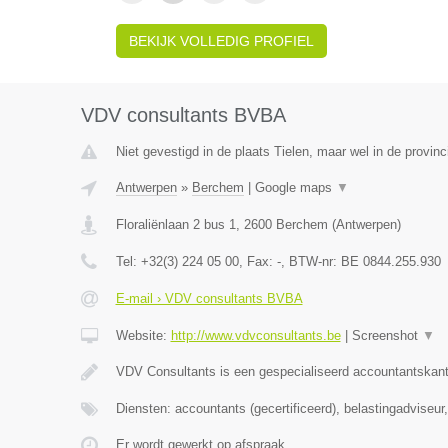
BEKIJK VOLLEDIG PROFIEL
VDV consultants BVBA
Niet gevestigd in de plaats Tielen, maar wel in de provin
Antwerpen
»
Berchem
|
Google maps
▼
Floraliënlaan 2 bus 1
,
2600
Berchem
(
Antwerpen
)
Tel:
+32(3) 224 05 00
, Fax:
-
, BTW-nr:
BE 0844.255.930
E-mail › VDV consultants BVBA
Website:
http://www.vdvconsultants.be
|
Screenshot
▼
VDV Consultants is een gespecialiseerd accountantskant
Diensten: accountants (gecertificeerd), belastingadviseu
Er wordt gewerkt op afspraak.