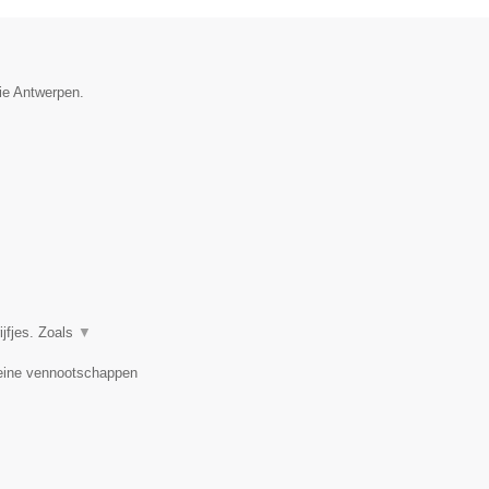
cie Antwerpen.
ijfjes. Zoals
▼
leine vennootschappen