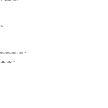
32
n/ondernemers en
▼
 Aanvraag
▼