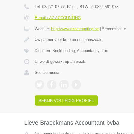
Tel:
03/271.07.77
, Fax:
-
, BTW-nr:
0822.561.978
E-mail › AZ ACCOUNTING
Website:
http://www.azaccounting.be
|
Screenshot
▼
Uw partner voor kmo en eenmanszaak.
Diensten: Boekhouding, Accountancy, Tax
Er wordt gewerkt op afspraak.
Sociale media:
BEKIJK VOLLEDIG PROFIEL
Lieve Braeckmans Accountant bvba
Niet gevestigd in de plaats Tielen, maar wel in de provin