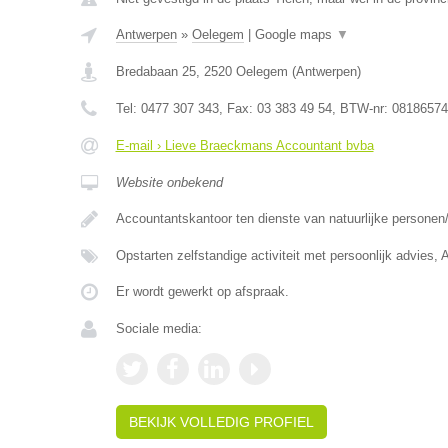
Antwerpen
»
Oelegem
|
Google maps
▼
Bredabaan 25
,
2520
Oelegem
(
Antwerpen
)
Tel:
0477 307 343
, Fax:
03 383 49 54
, BTW-nr:
08186574
E-mail › Lieve Braeckmans Accountant bvba
Website onbekend
Accountantskantoor ten dienste van natuurlijke persone
Opstarten zelfstandige activiteit met persoonlijk advies,
Er wordt gewerkt op afspraak.
Sociale media:
BEKIJK VOLLEDIG PROFIEL