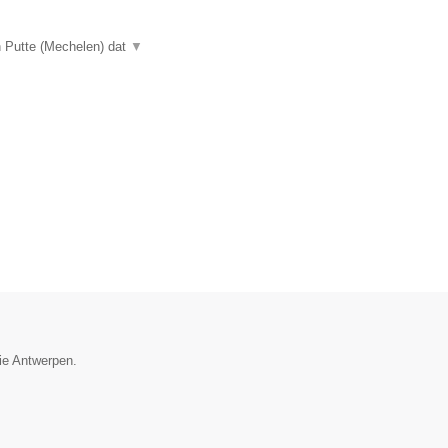
n Putte (Mechelen) dat
▼
cie Antwerpen.