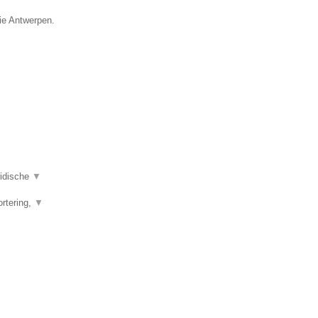
cie Antwerpen.
ridische
▼
ortering,
▼