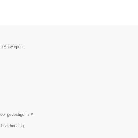
cie Antwerpen.
oor gevestigd in
▼
r, boekhouding