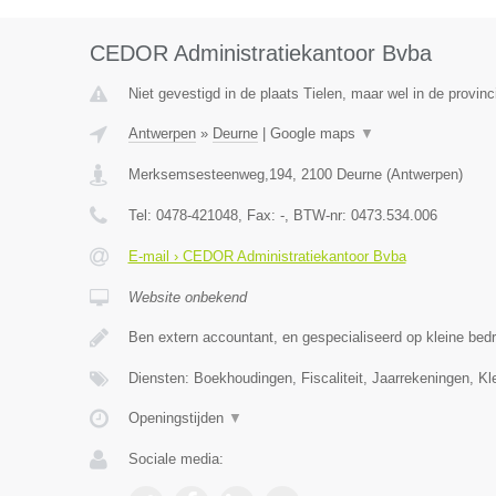
CEDOR Administratiekantoor Bvba
Niet gevestigd in de plaats Tielen, maar wel in de provin
Antwerpen
»
Deurne
|
Google maps
▼
Merksemsesteenweg,194
,
2100
Deurne
(
Antwerpen
)
Tel:
0478-421048
, Fax:
-
, BTW-nr:
0473.534.006
E-mail › CEDOR Administratiekantoor Bvba
Website onbekend
Ben extern accountant, en gespecialiseerd op kleine bedr
Diensten: Boekhoudingen, Fiscaliteit, Jaarrekeningen, K
Openingstijden
▼
Sociale media: