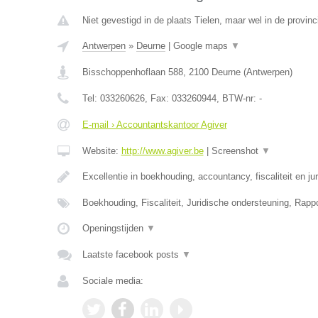
Niet gevestigd in de plaats Tielen, maar wel in de provin
Antwerpen
»
Deurne
|
Google maps
▼
Bisschoppenhoflaan 588
,
2100
Deurne
(
Antwerpen
)
Tel:
033260626
, Fax:
033260944
, BTW-nr:
-
E-mail › Accountantskantoor Agiver
Website:
http://www.agiver.be
|
Screenshot
▼
Excellentie in boekhouding, accountancy, fiscaliteit en ju
Boekhouding, Fiscaliteit, Juridische ondersteuning, Rapp
Openingstijden
▼
Laatste facebook posts
▼
Sociale media: