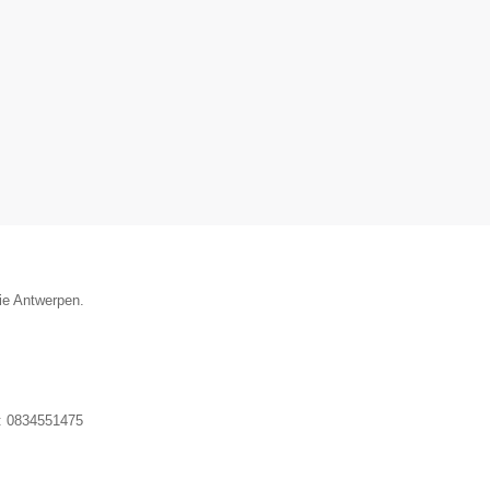
cie Antwerpen.
:
0834551475