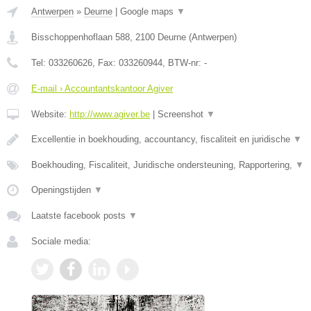
Antwerpen
»
Deurne
|
Google maps
▼
Bisschoppenhoflaan 588
,
2100
Deurne
(
Antwerpen
)
Tel:
033260626
, Fax:
033260944
, BTW-nr:
-
E-mail › Accountantskantoor Agiver
Website:
http://www.agiver.be
|
Screenshot
▼
Excellentie in boekhouding, accountancy, fiscaliteit en juridische
▼
Boekhouding, Fiscaliteit, Juridische ondersteuning, Rapportering,
▼
Openingstijden
▼
Laatste facebook posts
▼
Sociale media: