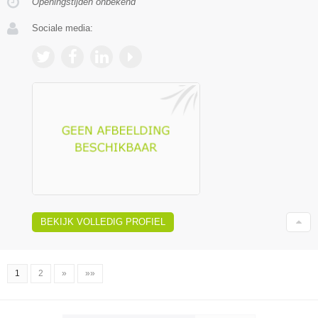
Openingstijden onbekend
Sociale media:
BEKIJK VOLLEDIG PROFIEL
1
2
»
»»