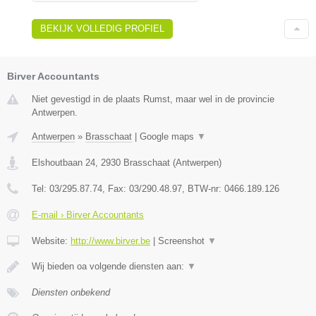
BEKIJK VOLLEDIG PROFIEL
Birver Accountants
Niet gevestigd in de plaats Rumst, maar wel in de provincie
Antwerpen.
Antwerpen
»
Brasschaat
|
Google maps
▼
Elshoutbaan 24
,
2930
Brasschaat
(
Antwerpen
)
Tel:
03/295.87.74
, Fax:
03/290.48.97
, BTW-nr:
0466.189.126
E-mail › Birver Accountants
Website:
http://www.birver.be
|
Screenshot
▼
Wij bieden oa volgende diensten aan:
▼
Diensten onbekend