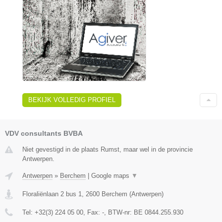
BEKIJK VOLLEDIG PROFIEL
VDV consultants BVBA
Niet gevestigd in de plaats Rumst, maar wel in de provincie
Antwerpen.
Antwerpen
»
Berchem
|
Google maps
▼
Floraliënlaan 2 bus 1
,
2600
Berchem
(
Antwerpen
)
Tel:
+32(3) 224 05 00
, Fax:
-
, BTW-nr:
BE 0844.255.930