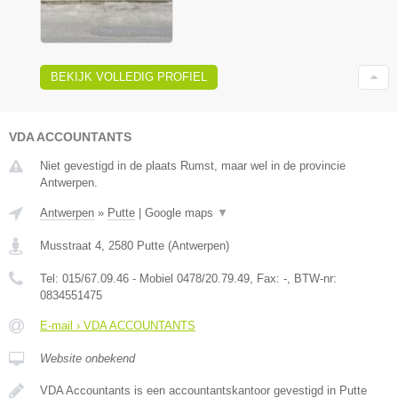
BEKIJK VOLLEDIG PROFIEL
VDA ACCOUNTANTS
Niet gevestigd in de plaats Rumst, maar wel in de provincie
Antwerpen.
Antwerpen
»
Putte
|
Google maps
▼
Musstraat 4
,
2580
Putte
(
Antwerpen
)
Tel:
015/67.09.46 - Mobiel 0478/20.79.49
, Fax:
-
, BTW-nr:
0834551475
E-mail › VDA ACCOUNTANTS
Website onbekend
VDA Accountants is een accountantskantoor gevestigd in Putte