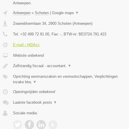
Antwerpen.
Antwerpen
»
Schoten
|
Google maps
▼
Zwanebloemlaan 34
,
2900
Schoten
(
Antwerpen
)
Tel:
+32 499 72 81 00
, Fax:
-
, BTW-nr:
BE0724.791.423
E-mail › HiDAcc
Website onbekend
Zelfstandig fiscaal - accountant.
▼
Oprichting eenmanszaken en vennootschappen, Verplichtingen
inzake btw,
▼
Openingstijden onbekend
Laatste facebook posts
▼
Sociale media: