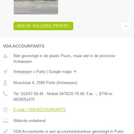
BEKIJK VOLLEDIG PROFIEL
VDA ACCOUNTANTS
Niet gevestigd in de plaats Puurs, maar wel in de provincie
Antwerpen.
Antwerpen
»
Putte
|
Google maps
▼
Musstraat 4
,
2580
Putte
(
Antwerpen
)
Tel:
015/67.09.46 - Mobiel 0478/20.79.49
, Fax:
-
, BTW-nr:
0834551475
E-mail › VDA ACCOUNTANTS
Website onbekend
VDA Accountants is een accountantskantoor gevestigd in Putte