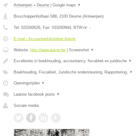
Antwerpen
»
Deurne
|
Google maps
▼
Bisschoppenhoflaan 588
,
2100
Deurne
(
Antwerpen
)
Tel:
033260626
, Fax:
033260944
, BTW-nr:
-
E-mail › Accountantskantoor Agiver
Website:
http://www.agiver.be
|
Screenshot
▼
Excellentie in boekhouding, accountancy, fiscaliteit en juridische
▼
Boekhouding, Fiscaliteit, Juridische ondersteuning, Rapportering,
▼
Openingstijden
▼
Laatste facebook posts
▼
Sociale media: