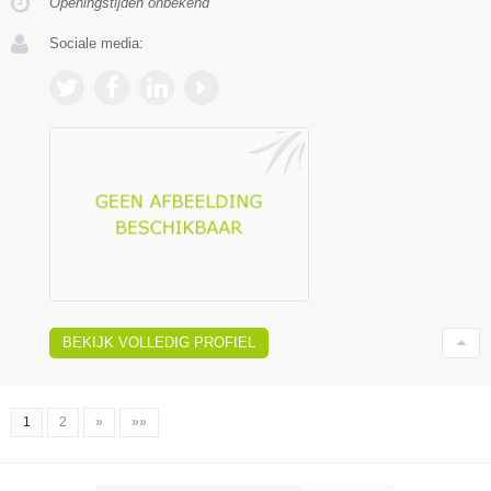
Openingstijden onbekend
Sociale media:
BEKIJK VOLLEDIG PROFIEL
1
2
»
»»