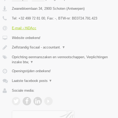
Zwanebloemlaan 34
,
2900
Schoten
(
Antwerpen
)
Tel:
+32 499 72 81 00
, Fax:
-
, BTW-nr:
BE0724.791.423
E-mail › HiDAcc
Website onbekend
Zelfstandig fiscaal - accountant.
▼
Oprichting eenmanszaken en vennootschappen, Verplichtingen
inzake btw,
▼
Openingstijden onbekend
Laatste facebook posts
▼
Sociale media: