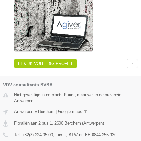
BEKIJK VOLLEDIG PROFIEL
VDV consultants BVBA
Niet gevestigd in de plaats Puurs, maar wel in de provincie
Antwerpen.
Antwerpen
»
Berchem
|
Google maps
▼
Floraliënlaan 2 bus 1
,
2600
Berchem
(
Antwerpen
)
Tel:
+32(3) 224 05 00
, Fax:
-
, BTW-nr:
BE 0844.255.930