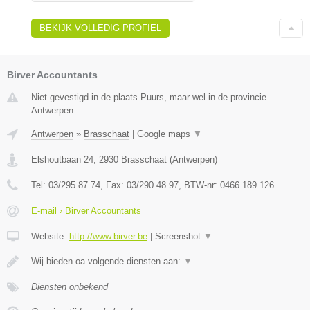
BEKIJK VOLLEDIG PROFIEL
Birver Accountants
Niet gevestigd in de plaats Puurs, maar wel in de provincie
Antwerpen.
Antwerpen
»
Brasschaat
|
Google maps
▼
Elshoutbaan 24
,
2930
Brasschaat
(
Antwerpen
)
Tel:
03/295.87.74
, Fax:
03/290.48.97
, BTW-nr:
0466.189.126
E-mail › Birver Accountants
Website:
http://www.birver.be
|
Screenshot
▼
Wij bieden oa volgende diensten aan:
▼
Diensten onbekend