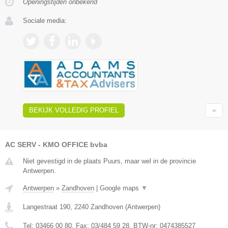
Openingstijden onbekend
Sociale media:
BEKIJK VOLLEDIG PROFIEL
AC SERV - KMO OFFICE bvba
Niet gevestigd in de plaats Puurs, maar wel in de provincie
Antwerpen.
Antwerpen
»
Zandhoven
|
Google maps
▼
Langestraat 190
,
2240
Zandhoven
(
Antwerpen
)
Tel:
03466 00 80
, Fax:
03/484 59 28
, BTW-nr:
0474385527