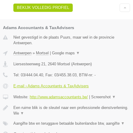
BEKIJK VOLLEDIG PROFIEL
Adams Accountants & TaxAdvisers
Niet gevestigd in de plaats Puurs, maar wel in de provincie
Antwerpen.
Antwerpen
»
Mortsel
|
Google maps
▼
Liersesteenweg 21
,
2640
Mortsel
(
Antwerpen
)
Tel:
03/444.04.40
, Fax:
03/455.38.03
, BTW-nr:
-
E-mail › Adams Accountants & TaxAdvisers
Website:
http://www.adamsaccountants.be/
|
Screenshot
▼
Een ruime blik is de sleutel naar een professionele dienstverlening.
We
▼
Aangifte btw en teruggave betaalde buitenlandse btw, aangifte
▼