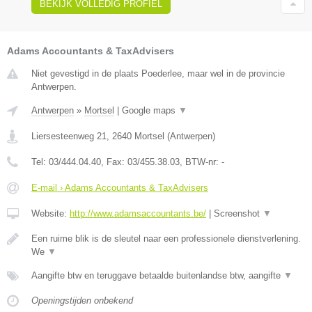
BEKIJK VOLLEDIG PROFIEL
Adams Accountants & TaxAdvisers
Niet gevestigd in de plaats Poederlee, maar wel in de provincie
Antwerpen.
Antwerpen
»
Mortsel
|
Google maps
▼
Liersesteenweg 21
,
2640
Mortsel
(
Antwerpen
)
Tel:
03/444.04.40
, Fax:
03/455.38.03
, BTW-nr:
-
E-mail › Adams Accountants & TaxAdvisers
Website:
http://www.adamsaccountants.be/
|
Screenshot
▼
Een ruime blik is de sleutel naar een professionele dienstverlening.
We
▼
Aangifte btw en teruggave betaalde buitenlandse btw, aangifte
▼
Openingstijden onbekend