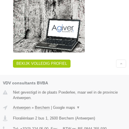
BEKIJK VOLLEDIG PROFIEL
VDV consultants BVBA
Niet gevestigd in de plaats Poederlee, maar wel in de provincie
Antwerpen.
Antwerpen
»
Berchem
|
Google maps
▼
Floraliënlaan 2 bus 1
,
2600
Berchem
(
Antwerpen
)
Tel:
+32(3) 224 05 00
, Fax:
-
, BTW-nr:
BE 0844.255.930