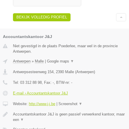
BEKIJK VOLLEDIG PROFIEL
Accountantskantoor J&J
Niet gevestigd in de plaats Poederlee, maar wel in de provincie
Antwerpen.
Antwerpen
»
Malle
|
Google maps
▼
Antwerpsesteenweg 154
,
2390
Malle
(
Antwerpen
)
Tel:
03 312 88 98
, Fax:
-
, BTW-nr:
-
E-mail › Accountantskantoor J&J
Website:
http://www.j-j.be
|
Screenshot
▼
Accountantskantoor J&J is geen passief verwerkend kantoor, maar
een
▼