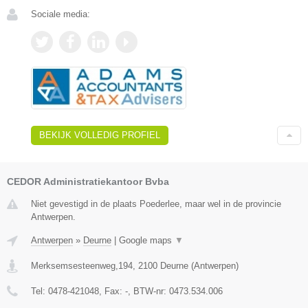
Sociale media:
BEKIJK VOLLEDIG PROFIEL
CEDOR Administratiekantoor Bvba
Niet gevestigd in de plaats Poederlee, maar wel in de provincie
Antwerpen.
Antwerpen
»
Deurne
|
Google maps
▼
Merksemsesteenweg,194
,
2100
Deurne
(
Antwerpen
)
Tel:
0478-421048
, Fax:
-
, BTW-nr:
0473.534.006