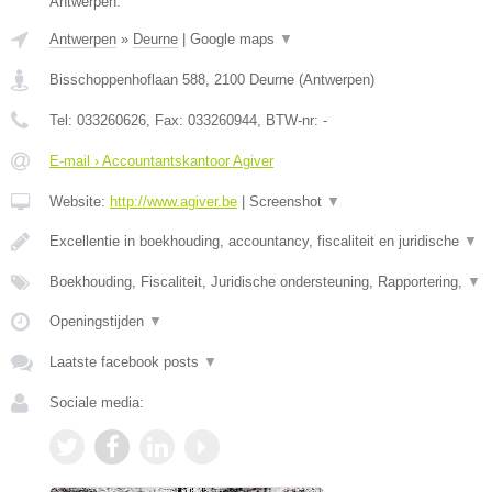
Antwerpen.
Antwerpen
»
Deurne
|
Google maps
▼
Bisschoppenhoflaan 588
,
2100
Deurne
(
Antwerpen
)
Tel:
033260626
, Fax:
033260944
, BTW-nr:
-
E-mail › Accountantskantoor Agiver
Website:
http://www.agiver.be
|
Screenshot
▼
Excellentie in boekhouding, accountancy, fiscaliteit en juridische
▼
Boekhouding, Fiscaliteit, Juridische ondersteuning, Rapportering,
▼
Openingstijden
▼
Laatste facebook posts
▼
Sociale media: