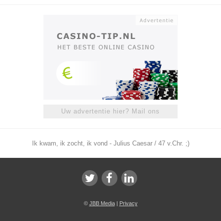
Uw advertentie hier? Mail ons
Ik kwam, ik zocht, ik vond - Julius Caesar / 47 v.Chr. ;)
©
JBB Media
|
Privacy