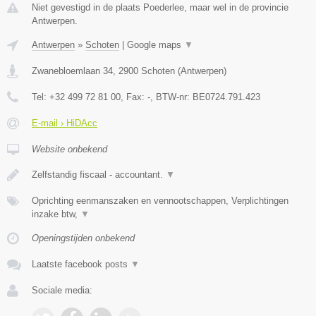
Niet gevestigd in de plaats Poederlee, maar wel in de provincie
Antwerpen.
Antwerpen
»
Schoten
|
Google maps
▼
Zwanebloemlaan 34
,
2900
Schoten
(
Antwerpen
)
Tel:
+32 499 72 81 00
, Fax:
-
, BTW-nr:
BE0724.791.423
E-mail › HiDAcc
Website onbekend
Zelfstandig fiscaal - accountant.
▼
Oprichting eenmanszaken en vennootschappen, Verplichtingen
inzake btw,
▼
Openingstijden onbekend
Laatste facebook posts
▼
Sociale media: