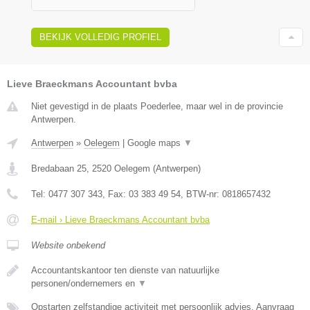
BEKIJK VOLLEDIG PROFIEL
Lieve Braeckmans Accountant bvba
Niet gevestigd in de plaats Poederlee, maar wel in de provincie
Antwerpen.
Antwerpen
»
Oelegem
|
Google maps
▼
Bredabaan 25
,
2520
Oelegem
(
Antwerpen
)
Tel:
0477 307 343
, Fax:
03 383 49 54
, BTW-nr:
0818657432
E-mail › Lieve Braeckmans Accountant bvba
Website onbekend
Accountantskantoor ten dienste van natuurlijke
personen/ondernemers en
▼
Opstarten zelfstandige activiteit met persoonlijk advies, Aanvraag