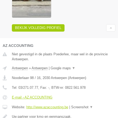
BEKIJK VOLLEDIG PROFIEL
AZ ACCOUNTING
Niet gevestigd in de plaats Poederlee, maar wel in de provincie
Antwerpen.
Antwerpen
»
Antwerpen
|
Google maps
▼
Nooderlaan 98 / 16
,
2030
Antwerpen
(
Antwerpen
)
Tel:
03/271.07.77
, Fax:
-
, BTW-nr:
0822.561.978
E-mail › AZ ACCOUNTING
Website:
http://www.azaccounting.be
|
Screenshot
▼
Uw partner voor kmo en eenmanszaak.