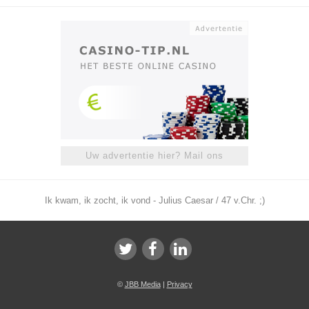
Uw advertentie hier? Mail ons
Ik kwam, ik zocht, ik vond - Julius Caesar / 47 v.Chr. ;)
©
JBB Media
|
Privacy