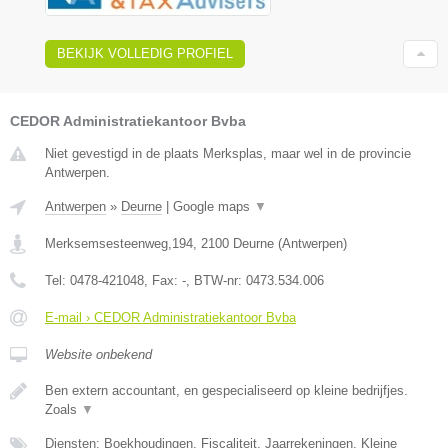
BEKIJK VOLLEDIG PROFIEL
CEDOR Administratiekantoor Bvba
Niet gevestigd in de plaats Merksplas, maar wel in de provincie
Antwerpen.
Antwerpen
»
Deurne
|
Google maps
▼
Merksemsesteenweg,194
,
2100
Deurne
(
Antwerpen
)
Tel:
0478-421048
, Fax:
-
, BTW-nr:
0473.534.006
E-mail › CEDOR Administratiekantoor Bvba
Website onbekend
Ben extern accountant, en gespecialiseerd op kleine bedrijfjes.
Zoals
▼
Diensten: Boekhoudingen, Fiscaliteit, Jaarrekeningen, Kleine