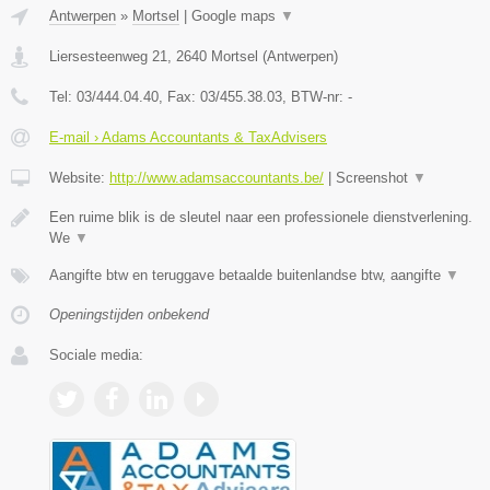
Antwerpen
»
Mortsel
|
Google maps
▼
Liersesteenweg 21
,
2640
Mortsel
(
Antwerpen
)
Tel:
03/444.04.40
, Fax:
03/455.38.03
, BTW-nr:
-
E-mail › Adams Accountants & TaxAdvisers
Website:
http://www.adamsaccountants.be/
|
Screenshot
▼
Een ruime blik is de sleutel naar een professionele dienstverlening.
We
▼
Aangifte btw en teruggave betaalde buitenlandse btw, aangifte
▼
Openingstijden onbekend
Sociale media: