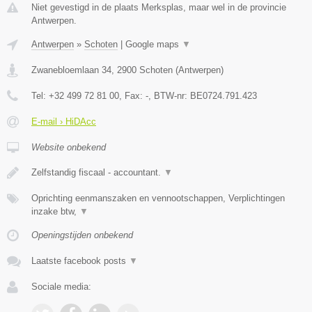
Niet gevestigd in de plaats Merksplas, maar wel in de provincie
Antwerpen.
Antwerpen
»
Schoten
|
Google maps
▼
Zwanebloemlaan 34
,
2900
Schoten
(
Antwerpen
)
Tel:
+32 499 72 81 00
, Fax:
-
, BTW-nr:
BE0724.791.423
E-mail › HiDAcc
Website onbekend
Zelfstandig fiscaal - accountant.
▼
Oprichting eenmanszaken en vennootschappen, Verplichtingen
inzake btw,
▼
Openingstijden onbekend
Laatste facebook posts
▼
Sociale media: