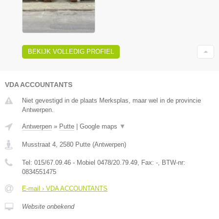
BEKIJK VOLLEDIG PROFIEL
VDA ACCOUNTANTS
Niet gevestigd in de plaats Merksplas, maar wel in de provincie
Antwerpen.
Antwerpen
»
Putte
|
Google maps
▼
Musstraat 4
,
2580
Putte
(
Antwerpen
)
Tel:
015/67.09.46 - Mobiel 0478/20.79.49
, Fax:
-
, BTW-nr:
0834551475
E-mail › VDA ACCOUNTANTS
Website onbekend