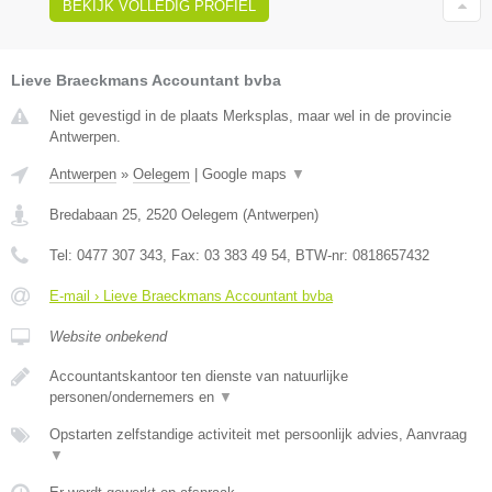
BEKIJK VOLLEDIG PROFIEL
Lieve Braeckmans Accountant bvba
Niet gevestigd in de plaats Merksplas, maar wel in de provincie
Antwerpen.
Antwerpen
»
Oelegem
|
Google maps
▼
Bredabaan 25
,
2520
Oelegem
(
Antwerpen
)
Tel:
0477 307 343
, Fax:
03 383 49 54
, BTW-nr:
0818657432
E-mail › Lieve Braeckmans Accountant bvba
Website onbekend
Accountantskantoor ten dienste van natuurlijke
personen/ondernemers en
▼
Opstarten zelfstandige activiteit met persoonlijk advies, Aanvraag
▼