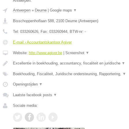
Antwerpen.
Antwerpen
»
Deurne
|
Google maps
▼
Bisschoppenhoflaan 588
,
2100
Deurne
(
Antwerpen
)
Tel:
033260626
, Fax:
033260944
, BTW-nr:
-
E-mail › Accountantskantoor Agiver
Website:
http://www.agiver.be
|
Screenshot
▼
Excellentie in boekhouding, accountancy, fiscaliteit en juridische
▼
Boekhouding, Fiscaliteit, Juridische ondersteuning, Rapportering,
▼
Openingstijden
▼
Laatste facebook posts
▼
Sociale media: