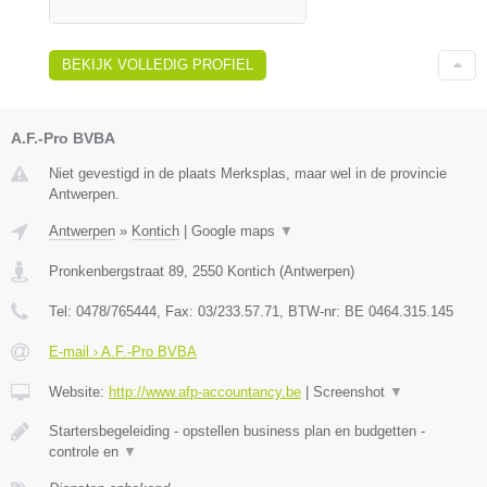
BEKIJK VOLLEDIG PROFIEL
A.F.-Pro BVBA
Niet gevestigd in de plaats Merksplas, maar wel in de provincie
Antwerpen.
Antwerpen
»
Kontich
|
Google maps
▼
Pronkenbergstraat 89
,
2550
Kontich
(
Antwerpen
)
Tel:
0478/765444
, Fax:
03/233.57.71
, BTW-nr:
BE 0464.315.145
E-mail › A.F.-Pro BVBA
Website:
http://www.afp-accountancy.be
|
Screenshot
▼
Startersbegeleiding - opstellen business plan en budgetten -
controle en
▼