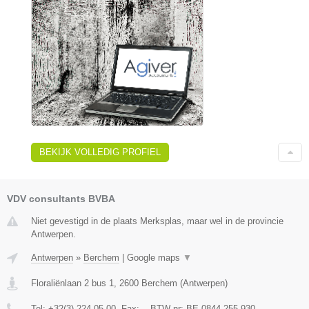
BEKIJK VOLLEDIG PROFIEL
VDV consultants BVBA
Niet gevestigd in de plaats Merksplas, maar wel in de provincie
Antwerpen.
Antwerpen
»
Berchem
|
Google maps
▼
Floraliënlaan 2 bus 1
,
2600
Berchem
(
Antwerpen
)
Tel:
+32(3) 224 05 00
, Fax:
-
, BTW-nr:
BE 0844.255.930