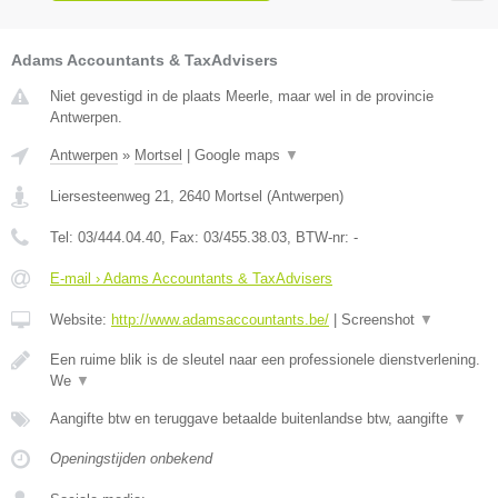
Adams Accountants & TaxAdvisers
Niet gevestigd in de plaats Meerle, maar wel in de provincie
Antwerpen.
Antwerpen
»
Mortsel
|
Google maps
▼
Liersesteenweg 21
,
2640
Mortsel
(
Antwerpen
)
Tel:
03/444.04.40
, Fax:
03/455.38.03
, BTW-nr:
-
E-mail › Adams Accountants & TaxAdvisers
Website:
http://www.adamsaccountants.be/
|
Screenshot
▼
Een ruime blik is de sleutel naar een professionele dienstverlening.
We
▼
Aangifte btw en teruggave betaalde buitenlandse btw, aangifte
▼
Openingstijden onbekend