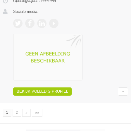
Openingstijden onbekend
Sociale media:
BEKIJK VOLLEDIG PROFIEL
1
2
»
»»