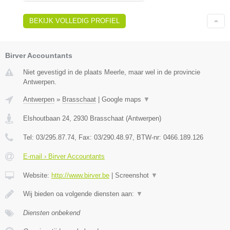
BEKIJK VOLLEDIG PROFIEL
Birver Accountants
Niet gevestigd in de plaats Meerle, maar wel in de provincie
Antwerpen.
Antwerpen
»
Brasschaat
|
Google maps
▼
Elshoutbaan 24
,
2930
Brasschaat
(
Antwerpen
)
Tel:
03/295.87.74
, Fax:
03/290.48.97
, BTW-nr:
0466.189.126
E-mail › Birver Accountants
Website:
http://www.birver.be
|
Screenshot
▼
Wij bieden oa volgende diensten aan:
▼
Diensten onbekend