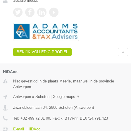
Sociale media:
BEKIJK VOLLEDIG PROFIEL
HiDAcc
Niet gevestigd in de plaats Meerle, maar wel in de provincie
Antwerpen.
Antwerpen
»
Schoten
|
Google maps
▼
Zwanebloemlaan 34
,
2900
Schoten
(
Antwerpen
)
Tel:
+32 499 72 81 00
, Fax:
-
, BTW-nr:
BE0724.791.423
E-mail › HiDAcc