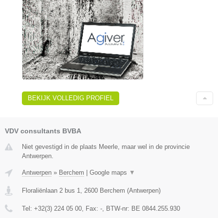
BEKIJK VOLLEDIG PROFIEL
VDV consultants BVBA
Niet gevestigd in de plaats Meerle, maar wel in de provincie
Antwerpen.
Antwerpen
»
Berchem
|
Google maps
▼
Floraliënlaan 2 bus 1
,
2600
Berchem
(
Antwerpen
)
Tel:
+32(3) 224 05 00
, Fax:
-
, BTW-nr:
BE 0844.255.930