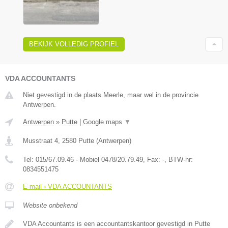
BEKIJK VOLLEDIG PROFIEL
VDA ACCOUNTANTS
Niet gevestigd in de plaats Meerle, maar wel in de provincie
Antwerpen.
Antwerpen
»
Putte
|
Google maps
▼
Musstraat 4
,
2580
Putte
(
Antwerpen
)
Tel:
015/67.09.46 - Mobiel 0478/20.79.49
, Fax:
-
, BTW-nr:
0834551475
E-mail › VDA ACCOUNTANTS
Website onbekend
VDA Accountants is een accountantskantoor gevestigd in Putte