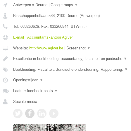
Antwerpen
»
Deurne
|
Google maps
▼
Bisschoppenhoflaan 588
,
2100
Deurne
(
Antwerpen
)
Tel:
033260626
, Fax:
033260944
, BTW-nr:
-
E-mail › Accountantskantoor Agiver
Website:
http://www.agiver.be
|
Screenshot
▼
Excellentie in boekhouding, accountancy, fiscaliteit en juridische
▼
Boekhouding, Fiscaliteit, Juridische ondersteuning, Rapportering,
▼
Openingstijden
▼
Laatste facebook posts
▼
Sociale media: