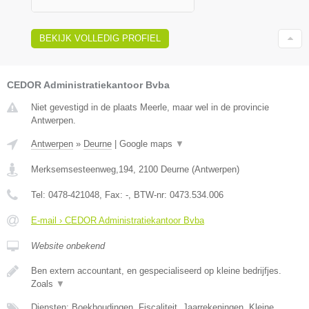
BEKIJK VOLLEDIG PROFIEL
CEDOR Administratiekantoor Bvba
Niet gevestigd in de plaats Meerle, maar wel in de provincie
Antwerpen.
Antwerpen
»
Deurne
|
Google maps
▼
Merksemsesteenweg,194
,
2100
Deurne
(
Antwerpen
)
Tel:
0478-421048
, Fax:
-
, BTW-nr:
0473.534.006
E-mail › CEDOR Administratiekantoor Bvba
Website onbekend
Ben extern accountant, en gespecialiseerd op kleine bedrijfjes.
Zoals
▼
Diensten: Boekhoudingen, Fiscaliteit, Jaarrekeningen, Kleine