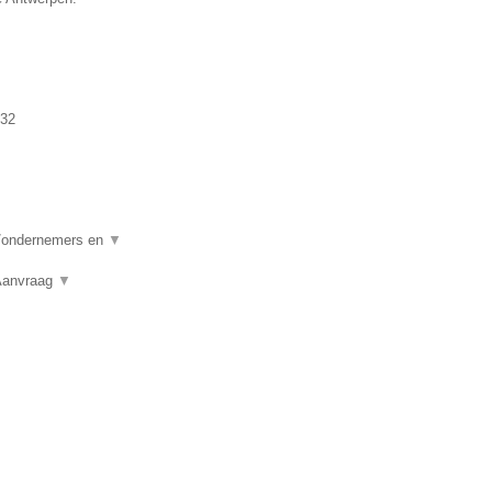
32
n/ondernemers en
▼
 Aanvraag
▼