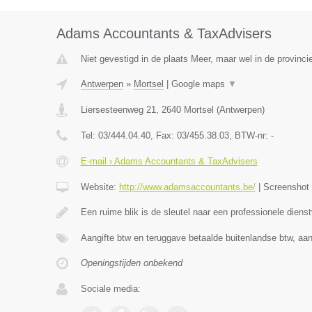
Adams Accountants & TaxAdvisers
Niet gevestigd in de plaats Meer, maar wel in de provinci
Antwerpen
»
Mortsel
|
Google maps
▼
Liersesteenweg 21
,
2640
Mortsel
(
Antwerpen
)
Tel:
03/444.04.40
, Fax:
03/455.38.03
, BTW-nr:
-
E-mail › Adams Accountants & TaxAdvisers
Website:
http://www.adamsaccountants.be/
|
Screenshot
Een ruime blik is de sleutel naar een professionele diens
Aangifte btw en teruggave betaalde buitenlandse btw, aan
Openingstijden onbekend
Sociale media: