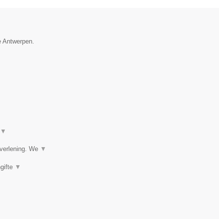
e Antwerpen.
▼
tverlening. We
▼
gifte
▼