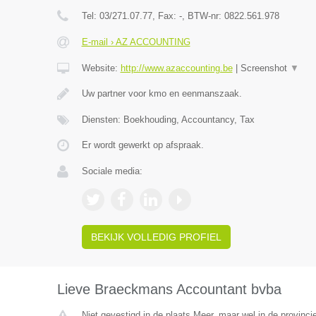
Tel:
03/271.07.77
, Fax:
-
, BTW-nr:
0822.561.978
E-mail › AZ ACCOUNTING
Website:
http://www.azaccounting.be
|
Screenshot
▼
Uw partner voor kmo en eenmanszaak.
Diensten: Boekhouding, Accountancy, Tax
Er wordt gewerkt op afspraak.
Sociale media:
BEKIJK VOLLEDIG PROFIEL
Lieve Braeckmans Accountant bvba
Niet gevestigd in de plaats Meer, maar wel in de provinci