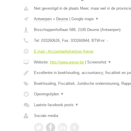
Niet gevestigd in de plaats Meer, maar wel in de provinci
Antwerpen
»
Deurne
|
Google maps
▼
Bisschoppenhoflaan 588
,
2100
Deurne
(
Antwerpen
)
Tel:
033260626
, Fax:
033260944
, BTW-nr:
-
E-mail › Accountantskantoor Agiver
Website:
http://www.agiver.be
|
Screenshot
▼
Excellentie in boekhouding, accountancy, fiscaliteit en ju
Boekhouding, Fiscaliteit, Juridische ondersteuning, Rapp
Openingstijden
▼
Laatste facebook posts
▼
Sociale media: