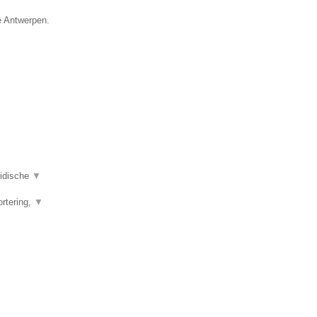
e Antwerpen.
ridische
▼
ortering,
▼