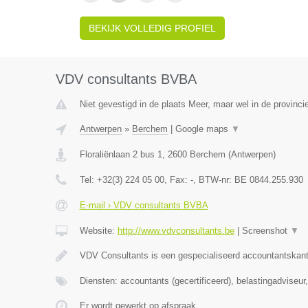
BEKIJK VOLLEDIG PROFIEL
VDV consultants BVBA
Niet gevestigd in de plaats Meer, maar wel in de provinci
Antwerpen
»
Berchem
|
Google maps
▼
Floraliënlaan 2 bus 1
,
2600
Berchem
(
Antwerpen
)
Tel:
+32(3) 224 05 00
, Fax:
-
, BTW-nr:
BE 0844.255.930
E-mail › VDV consultants BVBA
Website:
http://www.vdvconsultants.be
|
Screenshot
▼
VDV Consultants is een gespecialiseerd accountantskant
Diensten: accountants (gecertificeerd), belastingadviseu
Er wordt gewerkt op afspraak.