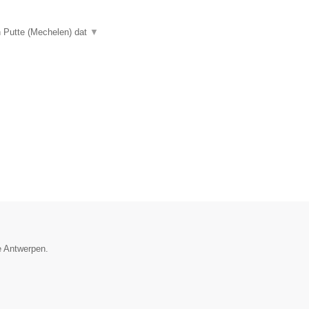
n Putte (Mechelen) dat
▼
e Antwerpen.