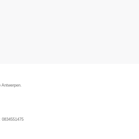
e Antwerpen.
:
0834551475