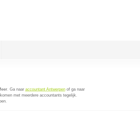
Meer
. Ga naar
accountant Antwerpen
of ga naar
 komen met meerdere accountants tegelijk.
pen.