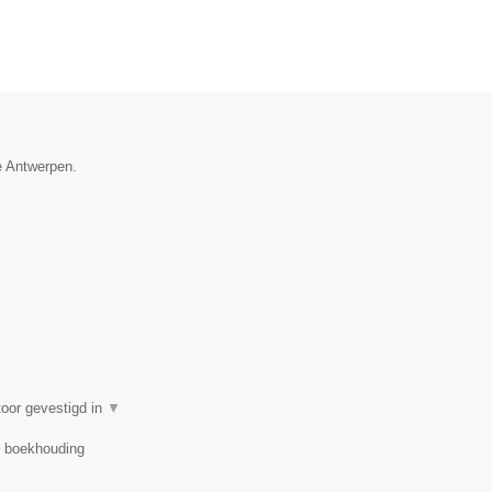
e Antwerpen.
oor gevestigd in
▼
r, boekhouding