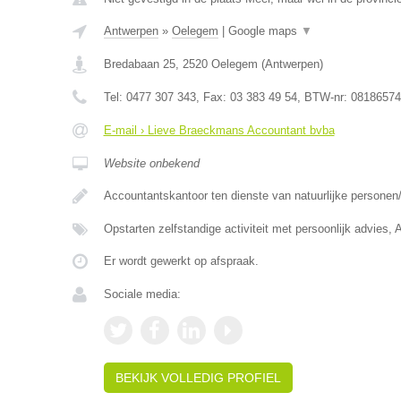
Antwerpen
»
Oelegem
|
Google maps
▼
Bredabaan 25
,
2520
Oelegem
(
Antwerpen
)
Tel:
0477 307 343
, Fax:
03 383 49 54
, BTW-nr:
08186574
E-mail › Lieve Braeckmans Accountant bvba
Website onbekend
Accountantskantoor ten dienste van natuurlijke persone
Opstarten zelfstandige activiteit met persoonlijk advies,
Er wordt gewerkt op afspraak.
Sociale media:
BEKIJK VOLLEDIG PROFIEL