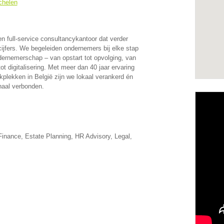
chelen
n full-service consultancykantoor dat verder
 cijfers. We begeleiden ondernemers bij elke stap
dernemerschap – van opstart tot opvolging, van
tot digitalisering. Met meer dan 40 jaar ervaring
kplekken in België zijn we lokaal verankerd én
onaal verbonden.
inance, Estate Planning, HR Advisory, Legal,