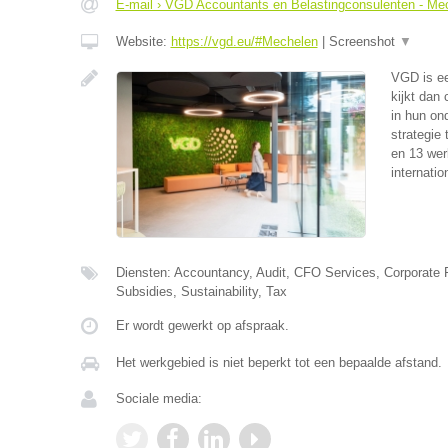
E-mail › VGD Accountants en Belastingconsulenten - Me
Website:
https://vgd.eu/#Mechelen
|
Screenshot
▼
VGD is ee
kijkt dan
in hun on
strategie 
en 13 wer
internati
Diensten: Accountancy, Audit, CFO Services, Corporate F
Subsidies, Sustainability, Tax
Er wordt gewerkt op afspraak.
Het werkgebied is niet beperkt tot een bepaalde afstand.
Sociale media: