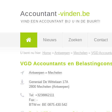
Accountant
-vinden.be
VIND EEN ACCOUNTANT BIJ U IN DE BUURT!
Nieuws
Zoeken
Contact
U bent nu hier:
Home
»
Antwerpen
»
Mechelen
»
VGD Accountan
VGD Accountants en Belastingcons
Antwerpen
»
Mechelen
Generaal De Wittelaan 17A
2800
Mechelen
(
Antwerpen
)
Tel:
+3238862111
Fax:
-
BTW-nr:
BE 0875.430.542