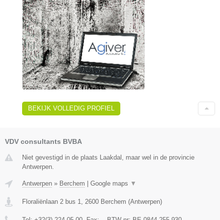
BEKIJK VOLLEDIG PROFIEL
VDV consultants BVBA
Niet gevestigd in de plaats Laakdal, maar wel in de provincie
Antwerpen.
Antwerpen
»
Berchem
|
Google maps
▼
Floraliënlaan 2 bus 1
,
2600
Berchem
(
Antwerpen
)
Tel:
+32(3) 224 05 00
, Fax:
-
, BTW-nr:
BE 0844.255.930