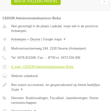
BEKIJK VOLLEDIG PROFIEL
CEDOR Administratiekantoor Bvba
Niet gevestigd in de plaats Laakdal, maar wel in de provincie
Antwerpen.
Antwerpen
»
Deurne
|
Google maps
▼
Merksemsesteenweg,194
,
2100
Deurne
(
Antwerpen
)
Tel:
0478-421048
, Fax:
-
, BTW-nr:
0473.534.006
E-mail › CEDOR Administratiekantoor Bvba
Website onbekend
Ben extern accountant, en gespecialiseerd op kleine bedrijfjes.
Zoals
▼
Diensten: Boekhoudingen, Fiscaliteit, Jaarrekeningen, Kleine
vennootschappen