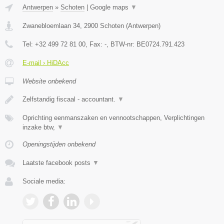
Antwerpen
»
Schoten
|
Google maps
▼
Zwanebloemlaan 34
,
2900
Schoten
(
Antwerpen
)
Tel:
+32 499 72 81 00
, Fax:
-
, BTW-nr:
BE0724.791.423
E-mail › HiDAcc
Website onbekend
Zelfstandig fiscaal - accountant.
▼
Oprichting eenmanszaken en vennootschappen, Verplichtingen
inzake btw,
▼
Openingstijden onbekend
Laatste facebook posts
▼
Sociale media: