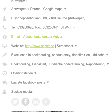
Antwerpen.
Antwerpen
»
Deurne
|
Google maps
▼
Bisschoppenhoflaan 588
,
2100
Deurne
(
Antwerpen
)
Tel:
033260626
, Fax:
033260944
, BTW-nr:
-
E-mail › Accountantskantoor Agiver
Website:
http://www.agiver.be
|
Screenshot
▼
Excellentie in boekhouding, accountancy, fiscaliteit en juridische
▼
Boekhouding, Fiscaliteit, Juridische ondersteuning, Rapportering,
▼
Openingstijden
▼
Laatste facebook posts
▼
Sociale media: