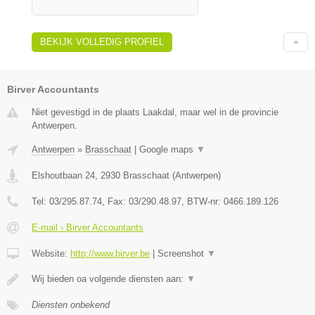
BEKIJK VOLLEDIG PROFIEL
Birver Accountants
Niet gevestigd in de plaats Laakdal, maar wel in de provincie
Antwerpen.
Antwerpen
»
Brasschaat
|
Google maps
▼
Elshoutbaan 24
,
2930
Brasschaat
(
Antwerpen
)
Tel:
03/295.87.74
, Fax:
03/290.48.97
, BTW-nr:
0466.189.126
E-mail › Birver Accountants
Website:
http://www.birver.be
|
Screenshot
▼
Wij bieden oa volgende diensten aan:
▼
Diensten onbekend