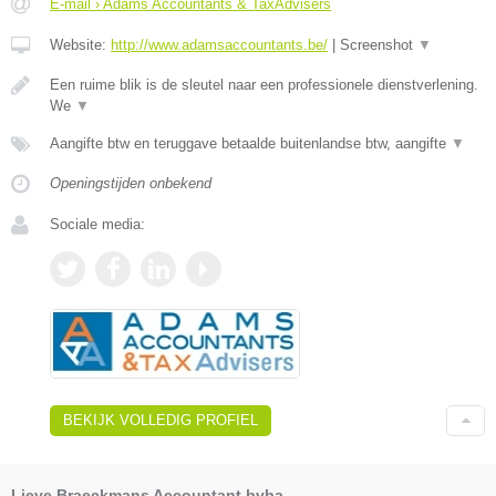
E-mail › Adams Accountants & TaxAdvisers
Website:
http://www.adamsaccountants.be/
|
Screenshot
▼
Een ruime blik is de sleutel naar een professionele dienstverlening.
We
▼
Aangifte btw en teruggave betaalde buitenlandse btw, aangifte
▼
Openingstijden onbekend
Sociale media:
BEKIJK VOLLEDIG PROFIEL
Lieve Braeckmans Accountant bvba