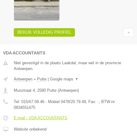
BEKIJK VOLLEDIG PROFIEL
VDA ACCOUNTANTS
Niet gevestigd in de plaats Laakdal, maar wel in de provincie
Antwerpen.
Antwerpen
»
Putte
|
Google maps
▼
Musstraat 4
,
2580
Putte
(
Antwerpen
)
Tel:
015/67.09.46 - Mobiel 0478/20.79.49
, Fax:
-
, BTW-nr:
0834551475
E-mail › VDA ACCOUNTANTS
Website onbekend