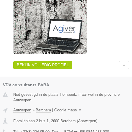
BEKIJK VOLLEDIG PROFIEL
VDV consultants BVBA
Niet gevestigd in de plaats Hombeek, maar wel in de provincie
Antwerpen.
Antwerpen
»
Berchem
|
Google maps
▼
Floraliënlaan 2 bus 1
,
2600
Berchem
(
Antwerpen
)
Tel:
+32(3) 224 05 00
, Fax:
-
, BTW-nr:
BE 0844.255.930