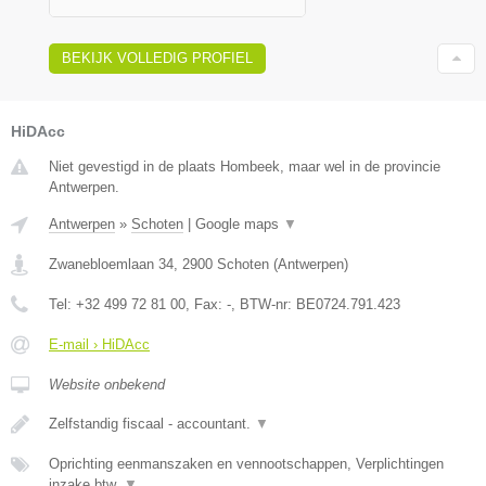
BEKIJK VOLLEDIG PROFIEL
HiDAcc
Niet gevestigd in de plaats Hombeek, maar wel in de provincie
Antwerpen.
Antwerpen
»
Schoten
|
Google maps
▼
Zwanebloemlaan 34
,
2900
Schoten
(
Antwerpen
)
Tel:
+32 499 72 81 00
, Fax:
-
, BTW-nr:
BE0724.791.423
E-mail › HiDAcc
Website onbekend
Zelfstandig fiscaal - accountant.
▼
Oprichting eenmanszaken en vennootschappen, Verplichtingen
inzake btw,
▼