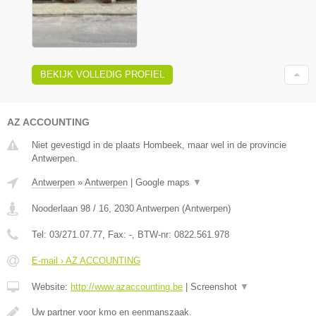
BEKIJK VOLLEDIG PROFIEL
AZ ACCOUNTING
Niet gevestigd in de plaats Hombeek, maar wel in de provincie
Antwerpen.
Antwerpen
»
Antwerpen
|
Google maps
▼
Nooderlaan 98 / 16
,
2030
Antwerpen
(
Antwerpen
)
Tel:
03/271.07.77
, Fax:
-
, BTW-nr:
0822.561.978
E-mail › AZ ACCOUNTING
Website:
http://www.azaccounting.be
|
Screenshot
▼
Uw partner voor kmo en eenmanszaak.