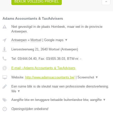
BEKIJK VOLLEDIG PROFIEL
Adams Accountants & TaxAdvisers
Niet gevestigd in de plaats Hombeek, maar wel in de provincie
Antwerpen.
Antwerpen
»
Mortsel
|
Google maps
▼
Liersesteenweg 21
,
2640
Mortsel
(
Antwerpen
)
Tel:
03/444.04.40
, Fax:
03/455.38.03
, BTW-nr:
-
E-mail › Adams Accountants & TaxAdvisers
Website:
http://www.adamsaccountants.be/
|
Screenshot
▼
Een ruime blik is de sleutel naar een professionele dienstverlening.
We
▼
Aangifte btw en teruggave betaalde buitenlandse btw, aangifte
▼
Openingstijden onbekend