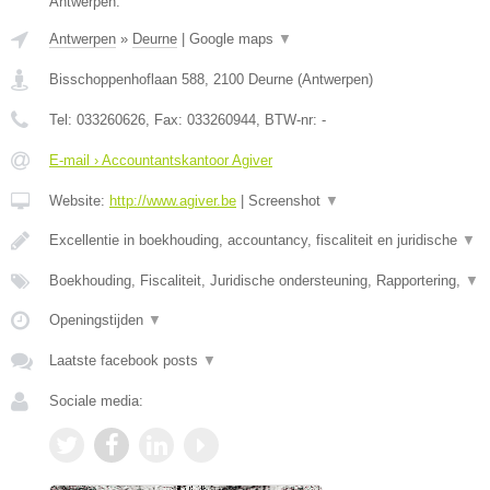
Antwerpen.
Antwerpen
»
Deurne
|
Google maps
▼
Bisschoppenhoflaan 588
,
2100
Deurne
(
Antwerpen
)
Tel:
033260626
, Fax:
033260944
, BTW-nr:
-
E-mail › Accountantskantoor Agiver
Website:
http://www.agiver.be
|
Screenshot
▼
Excellentie in boekhouding, accountancy, fiscaliteit en juridische
▼
Boekhouding, Fiscaliteit, Juridische ondersteuning, Rapportering,
▼
Openingstijden
▼
Laatste facebook posts
▼
Sociale media: