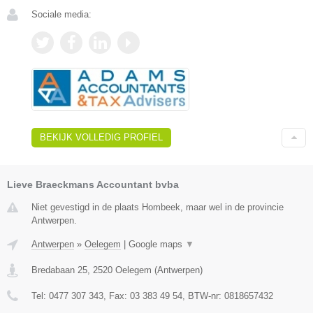
Sociale media:
BEKIJK VOLLEDIG PROFIEL
Lieve Braeckmans Accountant bvba
Niet gevestigd in de plaats Hombeek, maar wel in de provincie
Antwerpen.
Antwerpen
»
Oelegem
|
Google maps
▼
Bredabaan 25
,
2520
Oelegem
(
Antwerpen
)
Tel:
0477 307 343
, Fax:
03 383 49 54
, BTW-nr:
0818657432