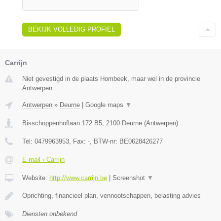
BEKIJK VOLLEDIG PROFIEL
Carrijn
Niet gevestigd in de plaats Hombeek, maar wel in de provincie
Antwerpen.
Antwerpen
»
Deurne
|
Google maps
▼
Bisschoppenhoflaan 172 B5
,
2100
Deurne
(
Antwerpen
)
Tel:
0479963953
, Fax:
-
, BTW-nr:
BE0628426277
E-mail › Carrijn
Website:
http://www.carrijn.be
|
Screenshot
▼
Oprichting, financieel plan, vennootschappen, belasting advies
Diensten onbekend