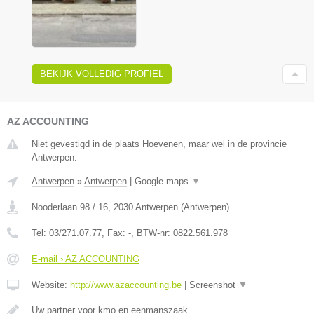
BEKIJK VOLLEDIG PROFIEL
AZ ACCOUNTING
Niet gevestigd in de plaats Hoevenen, maar wel in de provincie
Antwerpen.
Antwerpen
»
Antwerpen
|
Google maps
▼
Nooderlaan 98 / 16
,
2030
Antwerpen
(
Antwerpen
)
Tel:
03/271.07.77
, Fax:
-
, BTW-nr:
0822.561.978
E-mail › AZ ACCOUNTING
Website:
http://www.azaccounting.be
|
Screenshot
▼
Uw partner voor kmo en eenmanszaak.