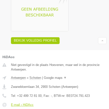
BEKIJK VOLLEDIG PROFIEL
HiDAcc
Niet gevestigd in de plaats Hoevenen, maar wel in de provincie
Antwerpen.
Antwerpen
»
Schoten
|
Google maps
▼
Zwanebloemlaan 34
,
2900
Schoten
(
Antwerpen
)
Tel:
+32 499 72 81 00
, Fax:
-
, BTW-nr:
BE0724.791.423
E-mail › HiDAcc