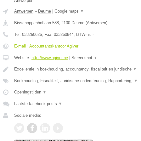
Antwerpen.
Antwerpen
»
Deurne
|
Google maps
▼
Bisschoppenhoflaan 588
,
2100
Deurne
(
Antwerpen
)
Tel:
033260626
, Fax:
033260944
, BTW-nr:
-
E-mail › Accountantskantoor Agiver
Website:
http://www.agiver.be
|
Screenshot
▼
Excellentie in boekhouding, accountancy, fiscaliteit en juridische
▼
Boekhouding, Fiscaliteit, Juridische ondersteuning, Rapportering,
▼
Openingstijden
▼
Laatste facebook posts
▼
Sociale media: