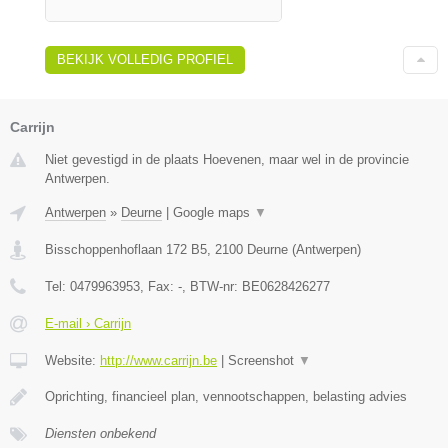
BEKIJK VOLLEDIG PROFIEL
Carrijn
Niet gevestigd in de plaats Hoevenen, maar wel in de provincie
Antwerpen.
Antwerpen
»
Deurne
|
Google maps
▼
Bisschoppenhoflaan 172 B5
,
2100
Deurne
(
Antwerpen
)
Tel:
0479963953
, Fax:
-
, BTW-nr:
BE0628426277
E-mail › Carrijn
Website:
http://www.carrijn.be
|
Screenshot
▼
Oprichting, financieel plan, vennootschappen, belasting advies
Diensten onbekend