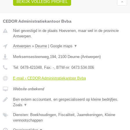
BEKIJK VOLLEDIG PROFIEL
CEDOR Administratiekantoor Bvba
Niet gevestigd in de plaats Hoevenen, maar wel in de provincie
Antwerpen.
Antwerpen
»
Deurne
|
Google maps
▼
Merksemsesteenweg,194
,
2100
Deurne
(
Antwerpen
)
Tel:
0478-421048
, Fax:
-
, BTW-nr:
0473.534.006
E-mail › CEDOR Administratiekantoor Bvba
Website onbekend
Ben extern accountant, en gespecialiseerd op kleine bedrijfjes.
Zoals
▼
Diensten: Boekhoudingen, Fiscaliteit, Jaarrekeningen, Kleine
vennootschappen