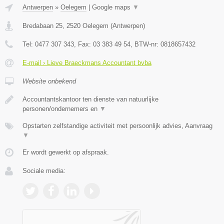
Antwerpen
»
Oelegem
|
Google maps
▼
Bredabaan 25
,
2520
Oelegem
(
Antwerpen
)
Tel:
0477 307 343
, Fax:
03 383 49 54
, BTW-nr:
0818657432
E-mail › Lieve Braeckmans Accountant bvba
Website onbekend
Accountantskantoor ten dienste van natuurlijke
personen/ondernemers en
▼
Opstarten zelfstandige activiteit met persoonlijk advies, Aanvraag
▼
Er wordt gewerkt op afspraak.
Sociale media: