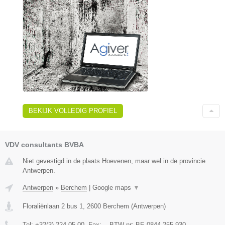
BEKIJK VOLLEDIG PROFIEL
VDV consultants BVBA
Niet gevestigd in de plaats Hoevenen, maar wel in de provincie
Antwerpen.
Antwerpen
»
Berchem
|
Google maps
▼
Floraliënlaan 2 bus 1
,
2600
Berchem
(
Antwerpen
)
Tel:
+32(3) 224 05 00
, Fax:
-
, BTW-nr:
BE 0844.255.930