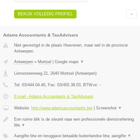
BEKIJK VOLLEDIG PROFIEL
Adams Accountants & TaxAdvisers
Niet gevestigd in de plaats Hoevenen, maar wel in de provincie
Antwerpen.
Antwerpen
»
Mortsel
|
Google maps
▼
Liersesteenweg 21
,
2640
Mortsel
(
Antwerpen
)
Tel:
03/444.04.40
, Fax:
03/455.38.03
, BTW-nr:
-
E-mail › Adams Accountants & TaxAdvisers
Website:
http://www.adamsaccountants.be/
|
Screenshot
▼
Een ruime blik is de sleutel naar een professionele dienstverlening.
We
▼
Aangifte btw en teruggave betaalde buitenlandse btw, aangifte
▼