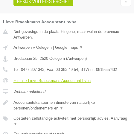
BEKIJK VOLLEDIG PROFIEL
Lieve Braeckmans Accountant bvba
Niet gevestigd in de plaats Hingene, maar wel in de provincie
Antwerpen.
Antwerpen
»
Oelegem
|
Google maps
▼
Bredabaan 25
,
2520
Oelegem
(
Antwerpen
)
Tel:
0477 307 343
, Fax:
03 383 49 54
, BTW-nr:
0818657432
E-mail › Lieve Braeckmans Accountant bvba
Website onbekend
Accountantskantoor ten dienste van natuurlijke
personen/ondernemers en
▼
Opstarten zelfstandige activiteit met persoonlijk advies, Aanvraag
▼