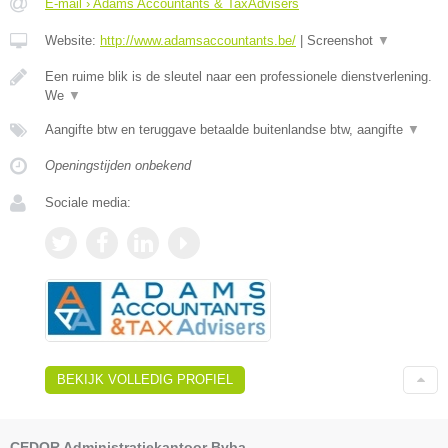
E-mail › Adams Accountants & TaxAdvisers
Website:
http://www.adamsaccountants.be/
|
Screenshot
▼
Een ruime blik is de sleutel naar een professionele dienstverlening.
We
▼
Aangifte btw en teruggave betaalde buitenlandse btw, aangifte
▼
Openingstijden onbekend
Sociale media:
BEKIJK VOLLEDIG PROFIEL
CEDOR Administratiekantoor Bvba