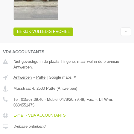
BEKIJK VOLLEDIG PROFIEL
VDA ACCOUNTANTS
Niet gevestigd in de plaats Hingene, maar wel in de provincie
Antwerpen.
Antwerpen
»
Putte
|
Google maps
▼
Musstraat 4
,
2580
Putte
(
Antwerpen
)
Tel:
015/67.09.46 - Mobiel 0478/20.79.49
, Fax:
-
, BTW-nr:
0834551475
E-mail › VDA ACCOUNTANTS
Website onbekend