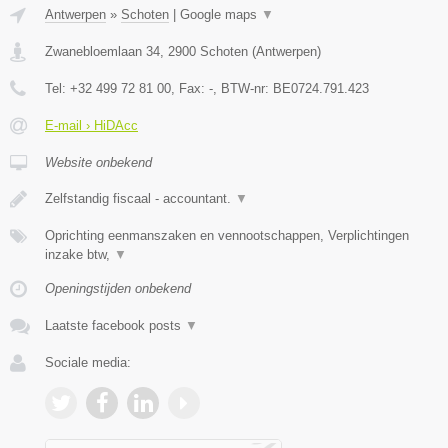
Antwerpen
»
Schoten
|
Google maps
▼
Zwanebloemlaan 34
,
2900
Schoten
(
Antwerpen
)
Tel:
+32 499 72 81 00
, Fax:
-
, BTW-nr:
BE0724.791.423
E-mail › HiDAcc
Website onbekend
Zelfstandig fiscaal - accountant.
▼
Oprichting eenmanszaken en vennootschappen, Verplichtingen
inzake btw,
▼
Openingstijden onbekend
Laatste facebook posts
▼
Sociale media: