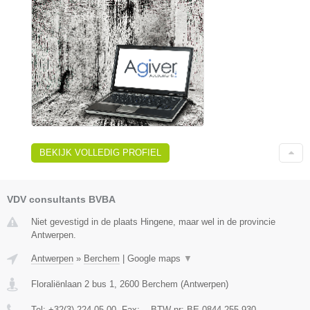
BEKIJK VOLLEDIG PROFIEL
VDV consultants BVBA
Niet gevestigd in de plaats Hingene, maar wel in de provincie
Antwerpen.
Antwerpen
»
Berchem
|
Google maps
▼
Floraliënlaan 2 bus 1
,
2600
Berchem
(
Antwerpen
)
Tel:
+32(3) 224 05 00
, Fax:
-
, BTW-nr:
BE 0844.255.930