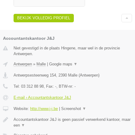
BEKIJK VOLLEDIG PROFIEL
Accountantskantoor J&J
Niet gevestigd in de plaats Hingene, maar wel in de provincie
Antwerpen.
Antwerpen
»
Malle
|
Google maps
▼
Antwerpsesteenweg 154
,
2390
Malle
(
Antwerpen
)
Tel:
03 312 88 98
, Fax:
-
, BTW-nr:
-
E-mail › Accountantskantoor J&J
Website:
http://www.j-j.be
|
Screenshot
▼
Accountantskantoor J&J is geen passief verwerkend kantoor, maar
een
▼