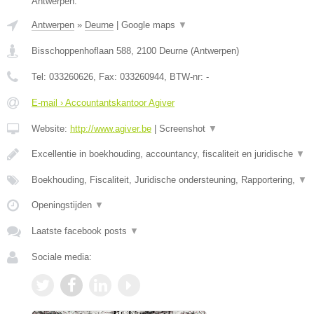
Antwerpen.
Antwerpen
»
Deurne
|
Google maps
▼
Bisschoppenhoflaan 588
,
2100
Deurne
(
Antwerpen
)
Tel:
033260626
, Fax:
033260944
, BTW-nr:
-
E-mail › Accountantskantoor Agiver
Website:
http://www.agiver.be
|
Screenshot
▼
Excellentie in boekhouding, accountancy, fiscaliteit en juridische
▼
Boekhouding, Fiscaliteit, Juridische ondersteuning, Rapportering,
▼
Openingstijden
▼
Laatste facebook posts
▼
Sociale media: