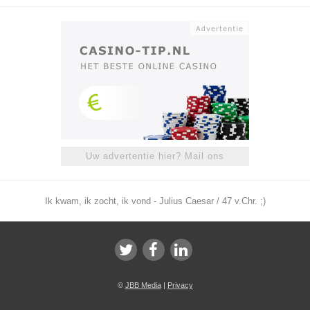
Uw advertentie hier? Mail ons
Ik kwam, ik zocht, ik vond - Julius Caesar / 47 v.Chr. ;)
©
JBB Media
|
Privacy