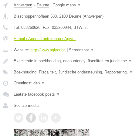
Antwerpen
»
Deurne
|
Google maps
▼
Bisschoppenhoflaan 588
,
2100
Deurne
(
Antwerpen
)
Tel:
033260626
, Fax:
033260944
, BTW-nr:
-
E-mail › Accountantskantoor Agiver
Website:
http://www.agiver.be
|
Screenshot
▼
Excellentie in boekhouding, accountancy, fiscaliteit en juridische
▼
Boekhouding, Fiscaliteit, Juridische ondersteuning, Rapportering,
▼
Openingstijden
▼
Laatste facebook posts
▼
Sociale media: