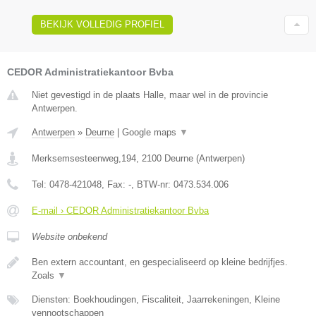
BEKIJK VOLLEDIG PROFIEL
CEDOR Administratiekantoor Bvba
Niet gevestigd in de plaats Halle, maar wel in de provincie
Antwerpen.
Antwerpen
»
Deurne
|
Google maps
▼
Merksemsesteenweg,194
,
2100
Deurne
(
Antwerpen
)
Tel:
0478-421048
, Fax:
-
, BTW-nr:
0473.534.006
E-mail › CEDOR Administratiekantoor Bvba
Website onbekend
Ben extern accountant, en gespecialiseerd op kleine bedrijfjes.
Zoals
▼
Diensten: Boekhoudingen, Fiscaliteit, Jaarrekeningen, Kleine
vennootschappen