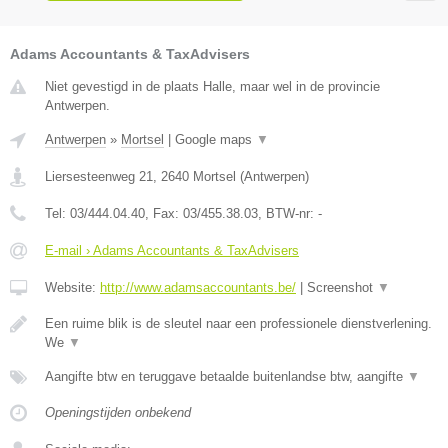
Adams Accountants & TaxAdvisers
Niet gevestigd in de plaats Halle, maar wel in de provincie
Antwerpen.
Antwerpen
»
Mortsel
|
Google maps
▼
Liersesteenweg 21
,
2640
Mortsel
(
Antwerpen
)
Tel:
03/444.04.40
, Fax:
03/455.38.03
, BTW-nr:
-
E-mail › Adams Accountants & TaxAdvisers
Website:
http://www.adamsaccountants.be/
|
Screenshot
▼
Een ruime blik is de sleutel naar een professionele dienstverlening.
We
▼
Aangifte btw en teruggave betaalde buitenlandse btw, aangifte
▼
Openingstijden onbekend