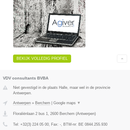
BEKIJK VOLLEDIG PROFIEL
VDV consultants BVBA
Niet gevestigd in de plaats Halle, maar wel in de provincie
Antwerpen.
Antwerpen
»
Berchem
|
Google maps
▼
Floraliënlaan 2 bus 1
,
2600
Berchem
(
Antwerpen
)
Tel:
+32(3) 224 05 00
, Fax:
-
, BTW-nr:
BE 0844.255.930