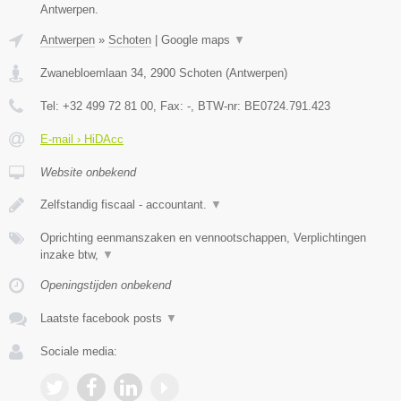
Antwerpen.
Antwerpen
»
Schoten
|
Google maps
▼
Zwanebloemlaan 34
,
2900
Schoten
(
Antwerpen
)
Tel:
+32 499 72 81 00
, Fax:
-
, BTW-nr:
BE0724.791.423
E-mail › HiDAcc
Website onbekend
Zelfstandig fiscaal - accountant.
▼
Oprichting eenmanszaken en vennootschappen, Verplichtingen
inzake btw,
▼
Openingstijden onbekend
Laatste facebook posts
▼
Sociale media: