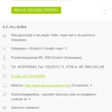
BEKIJK VOLLEDIG PROFIEL
A.F.-Pro BVBA
Niet gevestigd in de plaats Halle, maar wel in de provincie
Antwerpen.
Antwerpen
»
Kontich
|
Google maps
▼
Pronkenbergstraat 89
,
2550
Kontich
(
Antwerpen
)
Tel:
0478/765444
, Fax:
03/233.57.71
, BTW-nr:
BE 0464.315.145
E-mail › A.F.-Pro BVBA
Website:
http://www.afp-accountancy.be
|
Screenshot
▼
Startersbegeleiding - opstellen business plan en budgetten -
controle en
▼
Diensten onbekend