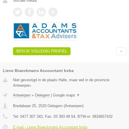
Sociale media:
BEKIJK VOLLEDIG PROFIEL
Lieve Braeckmans Accountant bvba
Niet gevestigd in de plaats Halle, maar wel in de provincie
Antwerpen.
Antwerpen
»
Oelegem
|
Google maps
▼
Bredabaan 25
,
2520
Oelegem
(
Antwerpen
)
Tel:
0477 307 343
, Fax:
03 383 49 54
, BTW-nr:
0818657432
E-mail › Lieve Braeckmans Accountant bvba