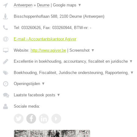
Antwerpen
»
Deurne
|
Google maps
▼
Bisschoppenhoflaan 588
,
2100
Deurne
(
Antwerpen
)
Tel:
033260626
, Fax:
033260944
, BTW-nr:
-
E-mail › Accountantskantoor Agiver
Website:
http://www.agiver.be
|
Screenshot
▼
Excellentie in boekhouding, accountancy, fiscaliteit en juridische
▼
Boekhouding, Fiscaliteit, Juridische ondersteuning, Rapportering,
▼
Openingstijden
▼
Laatste facebook posts
▼
Sociale media: