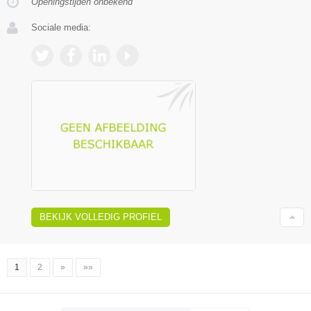
Openingstijden onbekend
Sociale media:
BEKIJK VOLLEDIG PROFIEL
1
2
»
»»