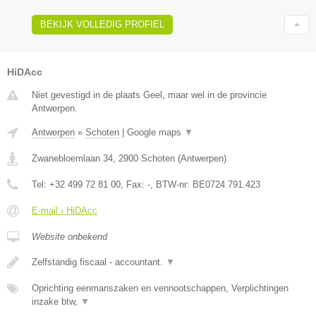
BEKIJK VOLLEDIG PROFIEL
HiDAcc
Niet gevestigd in de plaats Geel, maar wel in de provincie
Antwerpen.
Antwerpen
»
Schoten
|
Google maps
▼
Zwanebloemlaan 34
,
2900
Schoten
(
Antwerpen
)
Tel:
+32 499 72 81 00
, Fax:
-
, BTW-nr:
BE0724.791.423
E-mail › HiDAcc
Website onbekend
Zelfstandig fiscaal - accountant.
▼
Oprichting eenmanszaken en vennootschappen, Verplichtingen
inzake btw,
▼