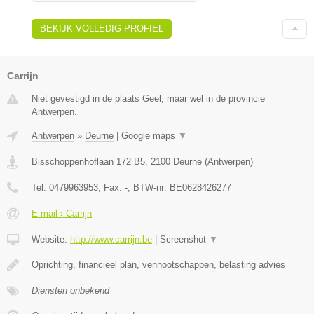
BEKIJK VOLLEDIG PROFIEL
Carrijn
Niet gevestigd in de plaats Geel, maar wel in de provincie
Antwerpen.
Antwerpen
»
Deurne
|
Google maps
▼
Bisschoppenhoflaan 172 B5
,
2100
Deurne
(
Antwerpen
)
Tel:
0479963953
, Fax:
-
, BTW-nr:
BE0628426277
E-mail › Carrijn
Website:
http://www.carrijn.be
|
Screenshot
▼
Oprichting, financieel plan, vennootschappen, belasting advies
Diensten onbekend