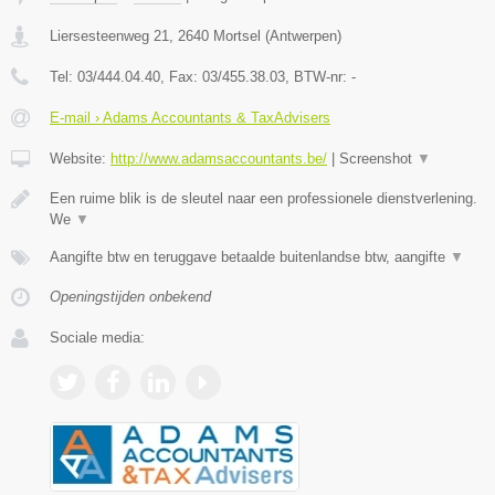
Liersesteenweg 21
,
2640
Mortsel
(
Antwerpen
)
Tel:
03/444.04.40
, Fax:
03/455.38.03
, BTW-nr:
-
E-mail › Adams Accountants & TaxAdvisers
Website:
http://www.adamsaccountants.be/
|
Screenshot
▼
Een ruime blik is de sleutel naar een professionele dienstverlening.
We
▼
Aangifte btw en teruggave betaalde buitenlandse btw, aangifte
▼
Openingstijden onbekend
Sociale media: