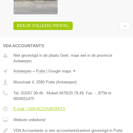
BEKIJK VOLLEDIG PROFIEL
VDA ACCOUNTANTS
Niet gevestigd in de plaats Geel, maar wel in de provincie
Antwerpen.
Antwerpen
»
Putte
|
Google maps
▼
Musstraat 4
,
2580
Putte
(
Antwerpen
)
Tel:
015/67.09.46 - Mobiel 0478/20.79.49
, Fax:
-
, BTW-nr:
0834551475
E-mail › VDA ACCOUNTANTS
Website onbekend
VDA Accountants is een accountantskantoor gevestigd in Putte