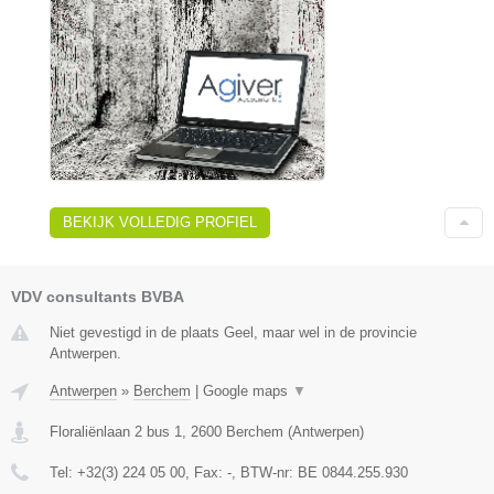
BEKIJK VOLLEDIG PROFIEL
VDV consultants BVBA
Niet gevestigd in de plaats Geel, maar wel in de provincie
Antwerpen.
Antwerpen
»
Berchem
|
Google maps
▼
Floraliënlaan 2 bus 1
,
2600
Berchem
(
Antwerpen
)
Tel:
+32(3) 224 05 00
, Fax:
-
, BTW-nr:
BE 0844.255.930