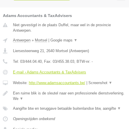
Adams Accountants & TaxAdvisers
Niet gevestigd in de plaats Duffel, maar wel in de provincie
Antwerpen.
Antwerpen
»
Mortsel
|
Google maps
▼
Liersesteenweg 21
,
2640
Mortsel
(
Antwerpen
)
Tel:
03/444.04.40
, Fax:
03/455.38.03
, BTW-nr:
-
E-mail › Adams Accountants & TaxAdvisers
Website:
http://www.adamsaccountants.be/
|
Screenshot
▼
Een ruime blik is de sleutel naar een professionele dienstverlening.
We
▼
Aangifte btw en teruggave betaalde buitenlandse btw, aangifte
▼
Openingstijden onbekend