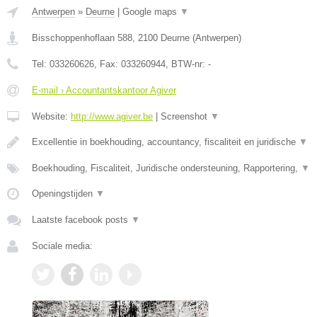
Antwerpen
»
Deurne
|
Google maps
▼
Bisschoppenhoflaan 588
,
2100
Deurne
(
Antwerpen
)
Tel:
033260626
, Fax:
033260944
, BTW-nr:
-
E-mail › Accountantskantoor Agiver
Website:
http://www.agiver.be
|
Screenshot
▼
Excellentie in boekhouding, accountancy, fiscaliteit en juridische
▼
Boekhouding, Fiscaliteit, Juridische ondersteuning, Rapportering,
▼
Openingstijden
▼
Laatste facebook posts
▼
Sociale media: