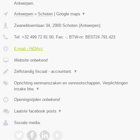
Antwerpen.
Antwerpen
»
Schoten
|
Google maps
▼
Zwanebloemlaan 34
,
2900
Schoten
(
Antwerpen
)
Tel:
+32 499 72 81 00
, Fax:
-
, BTW-nr:
BE0724.791.423
E-mail › HiDAcc
Website onbekend
Zelfstandig fiscaal - accountant.
▼
Oprichting eenmanszaken en vennootschappen, Verplichtingen
inzake btw,
▼
Openingstijden onbekend
Laatste facebook posts
▼
Sociale media: