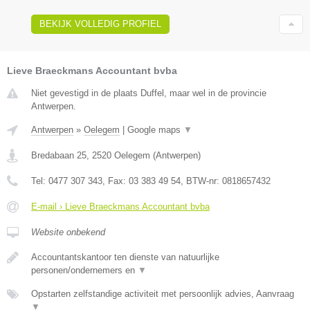
BEKIJK VOLLEDIG PROFIEL
Lieve Braeckmans Accountant bvba
Niet gevestigd in de plaats Duffel, maar wel in de provincie
Antwerpen.
Antwerpen
»
Oelegem
|
Google maps
▼
Bredabaan 25
,
2520
Oelegem
(
Antwerpen
)
Tel:
0477 307 343
, Fax:
03 383 49 54
, BTW-nr:
0818657432
E-mail › Lieve Braeckmans Accountant bvba
Website onbekend
Accountantskantoor ten dienste van natuurlijke
personen/ondernemers en
▼
Opstarten zelfstandige activiteit met persoonlijk advies, Aanvraag
▼