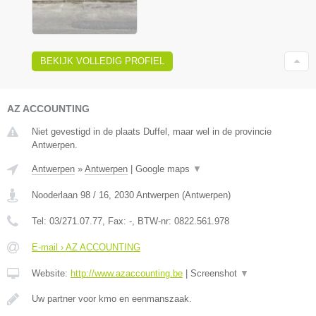
BEKIJK VOLLEDIG PROFIEL
AZ ACCOUNTING
Niet gevestigd in de plaats Duffel, maar wel in de provincie
Antwerpen.
Antwerpen
»
Antwerpen
|
Google maps
▼
Nooderlaan 98 / 16
,
2030
Antwerpen
(
Antwerpen
)
Tel:
03/271.07.77
, Fax:
-
, BTW-nr:
0822.561.978
E-mail › AZ ACCOUNTING
Website:
http://www.azaccounting.be
|
Screenshot
▼
Uw partner voor kmo en eenmanszaak.