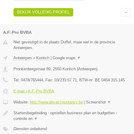
BEKIJK VOLLEDIG PROFIEL
A.F.-Pro BVBA
Niet gevestigd in de plaats Duffel, maar wel in de provincie
Antwerpen.
Antwerpen
»
Kontich
|
Google maps
▼
Pronkenbergstraat 89
,
2550
Kontich
(
Antwerpen
)
Tel:
0478/765444
, Fax:
03/233.57.71
, BTW-nr:
BE 0464.315.145
E-mail › A.F.-Pro BVBA
Website:
http://www.afp-accountancy.be
|
Screenshot
▼
Startersbegeleiding - opstellen business plan en budgetten -
controle en
▼
Diensten onbekend