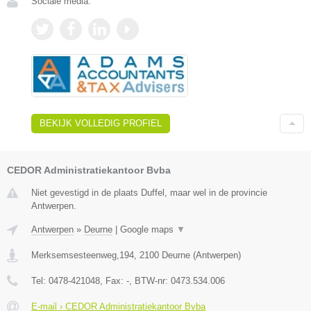
Sociale media:
BEKIJK VOLLEDIG PROFIEL
CEDOR Administratiekantoor Bvba
Niet gevestigd in de plaats Duffel, maar wel in de provincie
Antwerpen.
Antwerpen
»
Deurne
|
Google maps
▼
Merksemsesteenweg,194
,
2100
Deurne
(
Antwerpen
)
Tel:
0478-421048
, Fax:
-
, BTW-nr:
0473.534.006
E-mail › CEDOR Administratiekantoor Bvba