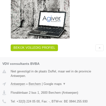
BEKIJK VOLLEDIG PROFIEL
VDV consultants BVBA
Niet gevestigd in de plaats Duffel, maar wel in de provincie
Antwerpen.
Antwerpen
»
Berchem
|
Google maps
▼
Floraliënlaan 2 bus 1
,
2600
Berchem
(
Antwerpen
)
Tel:
+32(3) 224 05 00
, Fax:
-
, BTW-nr:
BE 0844.255.930