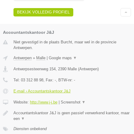
BEKIJK VOLLEDIG PROFIEL
Accountantskantoor J&J
Niet gevestigd in de plaats Burcht, maar wel in de provincie
Antwerpen.
Antwerpen
»
Malle
|
Google maps
▼
Antwerpsesteenweg 154
,
2390
Malle
(
Antwerpen
)
Tel:
03 312 88 98
, Fax:
-
, BTW-nr:
-
E-mail › Accountantskantoor J&J
Website:
http://www.j-j.be
|
Screenshot
▼
Accountantskantoor J&J is geen passief verwerkend kantoor, maar
een
▼
Diensten onbekend