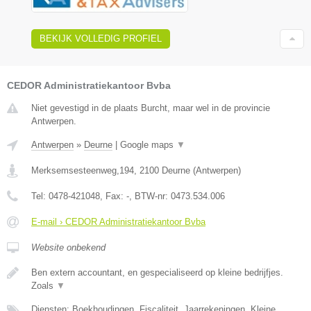
BEKIJK VOLLEDIG PROFIEL
CEDOR Administratiekantoor Bvba
Niet gevestigd in de plaats Burcht, maar wel in de provincie
Antwerpen.
Antwerpen
»
Deurne
|
Google maps
▼
Merksemsesteenweg,194
,
2100
Deurne
(
Antwerpen
)
Tel:
0478-421048
, Fax:
-
, BTW-nr:
0473.534.006
E-mail › CEDOR Administratiekantoor Bvba
Website onbekend
Ben extern accountant, en gespecialiseerd op kleine bedrijfjes.
Zoals
▼
Diensten: Boekhoudingen, Fiscaliteit, Jaarrekeningen, Kleine