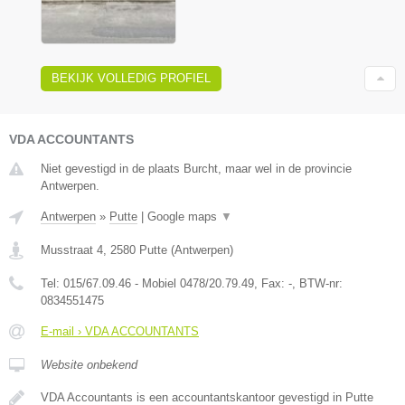
BEKIJK VOLLEDIG PROFIEL
VDA ACCOUNTANTS
Niet gevestigd in de plaats Burcht, maar wel in de provincie
Antwerpen.
Antwerpen
»
Putte
|
Google maps
▼
Musstraat 4
,
2580
Putte
(
Antwerpen
)
Tel:
015/67.09.46 - Mobiel 0478/20.79.49
, Fax:
-
, BTW-nr:
0834551475
E-mail › VDA ACCOUNTANTS
Website onbekend
VDA Accountants is een accountantskantoor gevestigd in Putte