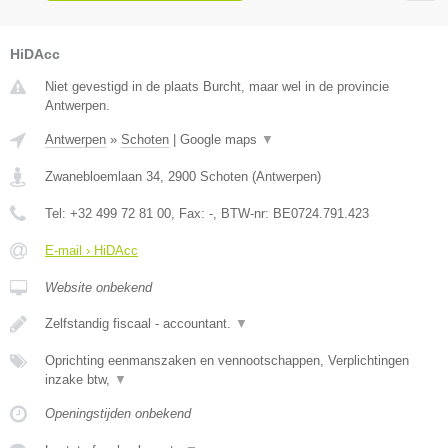
HiDAcc
Niet gevestigd in de plaats Burcht, maar wel in de provincie
Antwerpen.
Antwerpen
»
Schoten
|
Google maps
▼
Zwanebloemlaan 34
,
2900
Schoten
(
Antwerpen
)
Tel:
+32 499 72 81 00
, Fax:
-
, BTW-nr:
BE0724.791.423
E-mail › HiDAcc
Website onbekend
Zelfstandig fiscaal - accountant.
▼
Oprichting eenmanszaken en vennootschappen, Verplichtingen
inzake btw,
▼
Openingstijden onbekend