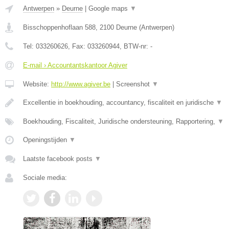
Antwerpen
»
Deurne
|
Google maps
▼
Bisschoppenhoflaan 588
,
2100
Deurne
(
Antwerpen
)
Tel:
033260626
, Fax:
033260944
, BTW-nr:
-
E-mail › Accountantskantoor Agiver
Website:
http://www.agiver.be
|
Screenshot
▼
Excellentie in boekhouding, accountancy, fiscaliteit en juridische
▼
Boekhouding, Fiscaliteit, Juridische ondersteuning, Rapportering,
▼
Openingstijden
▼
Laatste facebook posts
▼
Sociale media: