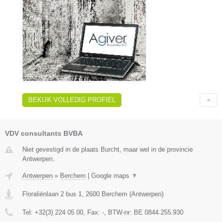
BEKIJK VOLLEDIG PROFIEL
VDV consultants BVBA
Niet gevestigd in de plaats Burcht, maar wel in de provincie
Antwerpen.
Antwerpen
»
Berchem
|
Google maps
▼
Floraliënlaan 2 bus 1
,
2600
Berchem
(
Antwerpen
)
Tel:
+32(3) 224 05 00
, Fax:
-
, BTW-nr:
BE 0844.255.930