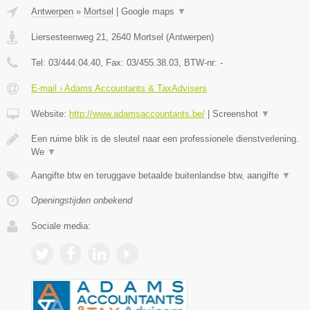
Antwerpen
»
Mortsel
|
Google maps
▼
Liersesteenweg 21
,
2640
Mortsel
(
Antwerpen
)
Tel:
03/444.04.40
, Fax:
03/455.38.03
, BTW-nr:
-
E-mail › Adams Accountants & TaxAdvisers
Website:
http://www.adamsaccountants.be/
|
Screenshot
▼
Een ruime blik is de sleutel naar een professionele dienstverlening.
We
▼
Aangifte btw en teruggave betaalde buitenlandse btw, aangifte
▼
Openingstijden onbekend
Sociale media: