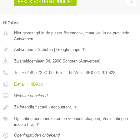
BEKIJK VOLLEDIG PROFIEL
HiDAcc
Niet gevestigd in de plaats Breendonk, maar wel in de provincie
Antwerpen.
Antwerpen
»
Schoten
|
Google maps
▼
Zwanebloemlaan 34
,
2900
Schoten
(
Antwerpen
)
Tel:
+32 499 72 81 00
, Fax:
-
, BTW-nr:
BE0724.791.423
E-mail › HiDAcc
Website onbekend
Zelfstandig fiscaal - accountant.
▼
Oprichting eenmanszaken en vennootschappen, Verplichtingen
inzake btw,
▼
Openingstijden onbekend