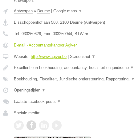
Antwerpen.
Antwerpen
»
Deurne
|
Google maps
▼
Bisschoppenhoflaan 588
,
2100
Deurne
(
Antwerpen
)
Tel:
033260626
, Fax:
033260944
, BTW-nr:
-
E-mail › Accountantskantoor Agiver
Website:
http://www.agiver.be
|
Screenshot
▼
Excellentie in boekhouding, accountancy, fiscaliteit en juridische
▼
Boekhouding, Fiscaliteit, Juridische ondersteuning, Rapportering,
▼
Openingstijden
▼
Laatste facebook posts
▼
Sociale media: