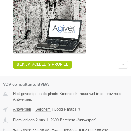
BEKIJK VOLLEDIG PROFIEL
VDV consultants BVBA
Niet gevestigd in de plaats Breendonk, maar wel in de provincie
Antwerpen.
Antwerpen
»
Berchem
|
Google maps
▼
Floraliënlaan 2 bus 1
,
2600
Berchem
(
Antwerpen
)
Tel:
+32(3) 224 05 00
, Fax:
-
, BTW-nr:
BE 0844.255.930