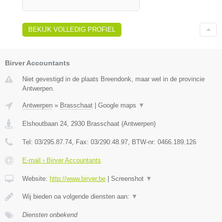
BEKIJK VOLLEDIG PROFIEL
Birver Accountants
Niet gevestigd in de plaats Breendonk, maar wel in de provincie
Antwerpen.
Antwerpen
»
Brasschaat
|
Google maps
▼
Elshoutbaan 24
,
2930
Brasschaat
(
Antwerpen
)
Tel:
03/295.87.74
, Fax:
03/290.48.97
, BTW-nr:
0466.189.126
E-mail › Birver Accountants
Website:
http://www.birver.be
|
Screenshot
▼
Wij bieden oa volgende diensten aan:
▼
Diensten onbekend