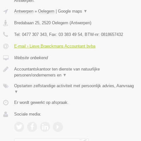
Antwerpen.
Antwerpen
»
Oelegem
|
Google maps
▼
Bredabaan 25
,
2520
Oelegem
(
Antwerpen
)
Tel:
0477 307 343
, Fax:
03 383 49 54
, BTW-nr:
0818657432
E-mail › Lieve Braeckmans Accountant bvba
Website onbekend
Accountantskantoor ten dienste van natuurlijke
personen/ondernemers en
▼
Opstarten zelfstandige activiteit met persoonlijk advies, Aanvraag
▼
Er wordt gewerkt op afspraak.
Sociale media: