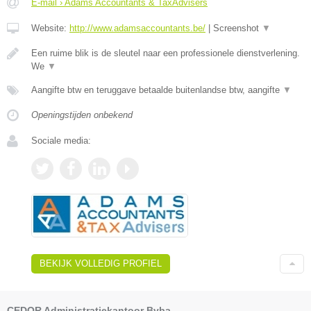
E-mail › Adams Accountants & TaxAdvisers
Website:
http://www.adamsaccountants.be/
|
Screenshot
▼
Een ruime blik is de sleutel naar een professionele dienstverlening.
We
▼
Aangifte btw en teruggave betaalde buitenlandse btw, aangifte
▼
Openingstijden onbekend
Sociale media:
BEKIJK VOLLEDIG PROFIEL
CEDOR Administratiekantoor Bvba