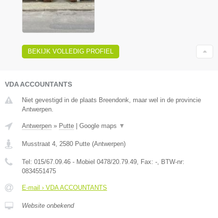
BEKIJK VOLLEDIG PROFIEL
VDA ACCOUNTANTS
Niet gevestigd in de plaats Breendonk, maar wel in de provincie
Antwerpen.
Antwerpen
»
Putte
|
Google maps
▼
Musstraat 4
,
2580
Putte
(
Antwerpen
)
Tel:
015/67.09.46 - Mobiel 0478/20.79.49
, Fax:
-
, BTW-nr:
0834551475
E-mail › VDA ACCOUNTANTS
Website onbekend