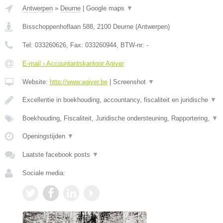
Antwerpen
»
Deurne
|
Google maps
▼
Bisschoppenhoflaan 588
,
2100
Deurne
(
Antwerpen
)
Tel:
033260626
, Fax:
033260944
, BTW-nr:
-
E-mail › Accountantskantoor Agiver
Website:
http://www.agiver.be
|
Screenshot
▼
Excellentie in boekhouding, accountancy, fiscaliteit en juridische
▼
Boekhouding, Fiscaliteit, Juridische ondersteuning, Rapportering,
▼
Openingstijden
▼
Laatste facebook posts
▼
Sociale media: