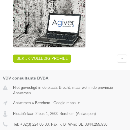
BEKIJK VOLLEDIG PROFIEL
VDV consultants BVBA
Niet gevestigd in de plaats Brecht, maar wel in de provincie
Antwerpen.
Antwerpen
»
Berchem
|
Google maps
▼
Floraliënlaan 2 bus 1
,
2600
Berchem
(
Antwerpen
)
Tel:
+32(3) 224 05 00
, Fax:
-
, BTW-nr:
BE 0844.255.930