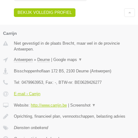
BEKIJK VOLLEDIG PROFIEL
Carrijn
Niet gevestigd in de plaats Brecht, maar wel in de provincie
Antwerpen.
Antwerpen
»
Deurne
|
Google maps
▼
Bisschoppenhoflaan 172 B5
,
2100
Deurne
(
Antwerpen
)
Tel:
0479963953
, Fax:
-
, BTW-nr:
BE0628426277
E-mail › Carrijn
Website:
http://www.carrijn.be
|
Screenshot
▼
Oprichting, financieel plan, vennootschappen, belasting advies
Diensten onbekend