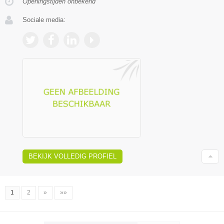
Openingstijden onbekend
Sociale media:
BEKIJK VOLLEDIG PROFIEL
1
2
»
»»