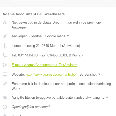
Adams Accountants & TaxAdvisers
Niet gevestigd in de plaats Brecht, maar wel in de provincie
Antwerpen.
Antwerpen
»
Mortsel
|
Google maps
▼
Liersesteenweg 21
,
2640
Mortsel
(
Antwerpen
)
Tel:
03/444.04.40
, Fax:
03/455.38.03
, BTW-nr:
-
E-mail › Adams Accountants & TaxAdvisers
Website:
http://www.adamsaccountants.be/
|
Screenshot
▼
Een ruime blik is de sleutel naar een professionele dienstverlening.
We
▼
Aangifte btw en teruggave betaalde buitenlandse btw, aangifte
▼
Openingstijden onbekend