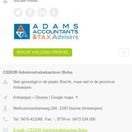
Sociale media:
BEKIJK VOLLEDIG PROFIEL
CEDOR Administratiekantoor Bvba
Niet gevestigd in de plaats Brecht, maar wel in de provincie
Antwerpen.
Antwerpen
»
Deurne
|
Google maps
▼
Merksemsesteenweg,194
,
2100
Deurne
(
Antwerpen
)
Tel:
0478-421048
, Fax:
-
, BTW-nr:
0473.534.006
E-mail › CEDOR Administratiekantoor Bvba