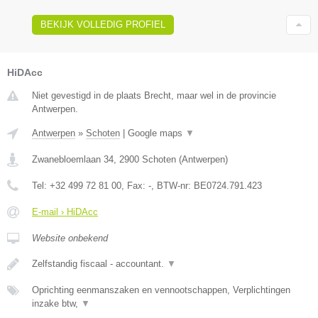
BEKIJK VOLLEDIG PROFIEL
HiDAcc
Niet gevestigd in de plaats Brecht, maar wel in de provincie
Antwerpen.
Antwerpen
»
Schoten
|
Google maps
▼
Zwanebloemlaan 34
,
2900
Schoten
(
Antwerpen
)
Tel:
+32 499 72 81 00
, Fax:
-
, BTW-nr:
BE0724.791.423
E-mail › HiDAcc
Website onbekend
Zelfstandig fiscaal - accountant.
▼
Oprichting eenmanszaken en vennootschappen, Verplichtingen
inzake btw,
▼