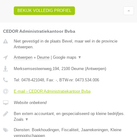
BEKIJK VOLLEDIG PROFIEL
CEDOR Administratiekantoor Bvba
Niet gevestigd in de plaats Bevel, maar wel in de provincie
Antwerpen.
Antwerpen
»
Deurne
|
Google maps
▼
Merksemsesteenweg,194
,
2100
Deurne
(
Antwerpen
)
Tel:
0478-421048
, Fax:
-
, BTW-nr:
0473.534.006
E-mail › CEDOR Administratiekantoor Bvba
Website onbekend
Ben extern accountant, en gespecialiseerd op kleine bedrijfjes.
Zoals
▼
Diensten: Boekhoudingen, Fiscaliteit, Jaarrekeningen, Kleine
vennootschappen