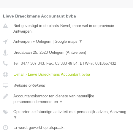
Lieve Braeckmans Accountant bvba
Niet gevestigd in de plaats Bevel, maar wel in de provincie
Antwerpen.
Antwerpen
»
Oelegem
|
Google maps
▼
Bredabaan 25
,
2520
Oelegem
(
Antwerpen
)
Tel:
0477 307 343
, Fax:
03 383 49 54
, BTW-nr:
0818657432
E-mail › Lieve Braeckmans Accountant bvba
Website onbekend
Accountantskantoor ten dienste van natuurlijke
personen/ondernemers en
▼
Opstarten zelfstandige activiteit met persoonlijk advies, Aanvraag
▼
Er wordt gewerkt op afspraak.