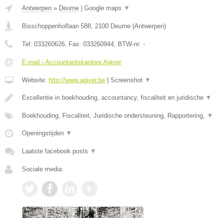
Antwerpen
»
Deurne
|
Google maps
▼
Bisschoppenhoflaan 588
,
2100
Deurne
(
Antwerpen
)
Tel:
033260626
, Fax:
033260944
, BTW-nr:
-
E-mail › Accountantskantoor Agiver
Website:
http://www.agiver.be
|
Screenshot
▼
Excellentie in boekhouding, accountancy, fiscaliteit en juridische
▼
Boekhouding, Fiscaliteit, Juridische ondersteuning, Rapportering,
▼
Openingstijden
▼
Laatste facebook posts
▼
Sociale media: