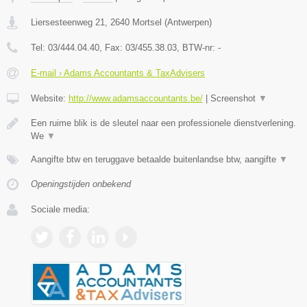
Liersesteenweg 21
,
2640
Mortsel
(
Antwerpen
)
Tel:
03/444.04.40
, Fax:
03/455.38.03
, BTW-nr:
-
E-mail › Adams Accountants & TaxAdvisers
Website:
http://www.adamsaccountants.be/
|
Screenshot
▼
Een ruime blik is de sleutel naar een professionele dienstverlening.
We
▼
Aangifte btw en teruggave betaalde buitenlandse btw, aangifte
▼
Openingstijden onbekend
Sociale media: