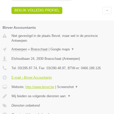
BEKIJK VOLLEDIG PROFIEL
Birver Accountants
Niet gevestigd in de plaats Bevel, maar wel in de provincie
Antwerpen.
Antwerpen
»
Brasschaat
|
Google maps
▼
Elshoutbaan 24
,
2930
Brasschaat
(
Antwerpen
)
Tel:
03/295.87.74
, Fax:
03/290.48.97
, BTW-nr:
0466.189.126
E-mail › Birver Accountants
Website:
http://www.birver.be
|
Screenshot
▼
Wij bieden oa volgende diensten aan:
▼
Diensten onbekend