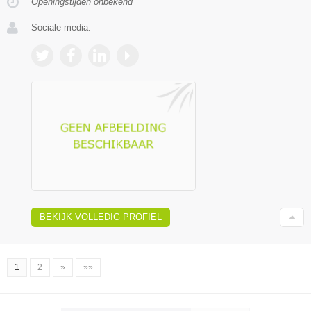
Openingstijden onbekend
Sociale media:
BEKIJK VOLLEDIG PROFIEL
1
2
»
»»