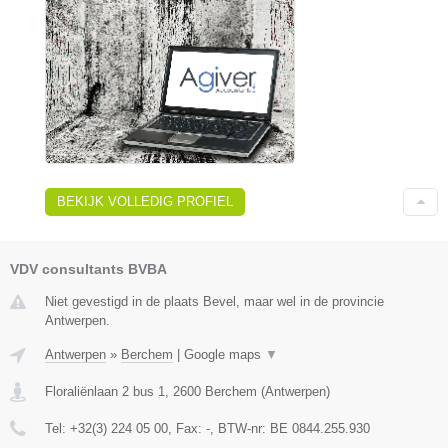
BEKIJK VOLLEDIG PROFIEL
VDV consultants BVBA
Niet gevestigd in de plaats Bevel, maar wel in de provincie
Antwerpen.
Antwerpen
»
Berchem
|
Google maps
▼
Floraliënlaan 2 bus 1
,
2600
Berchem
(
Antwerpen
)
Tel:
+32(3) 224 05 00
, Fax:
-
, BTW-nr:
BE 0844.255.930