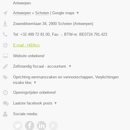
Antwerpen.
Antwerpen
»
Schoten
|
Google maps
▼
Zwanebloemlaan 34
,
2900
Schoten
(
Antwerpen
)
Tel:
+32 499 72 81 00
, Fax:
-
, BTW-nr:
BE0724.791.423
E-mail › HiDAcc
Website onbekend
Zelfstandig fiscaal - accountant.
▼
Oprichting eenmanszaken en vennootschappen, Verplichtingen
inzake btw,
▼
Openingstijden onbekend
Laatste facebook posts
▼
Sociale media: