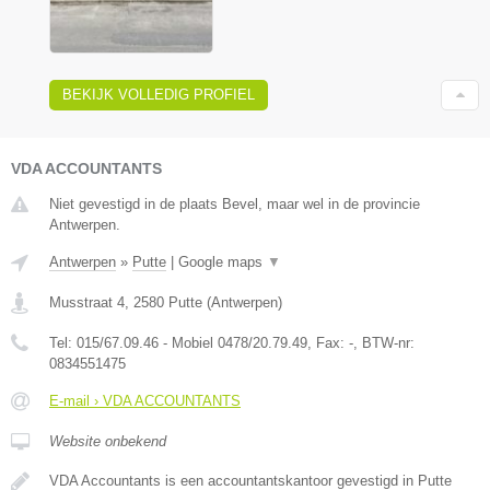
BEKIJK VOLLEDIG PROFIEL
VDA ACCOUNTANTS
Niet gevestigd in de plaats Bevel, maar wel in de provincie
Antwerpen.
Antwerpen
»
Putte
|
Google maps
▼
Musstraat 4
,
2580
Putte
(
Antwerpen
)
Tel:
015/67.09.46 - Mobiel 0478/20.79.49
, Fax:
-
, BTW-nr:
0834551475
E-mail › VDA ACCOUNTANTS
Website onbekend
VDA Accountants is een accountantskantoor gevestigd in Putte