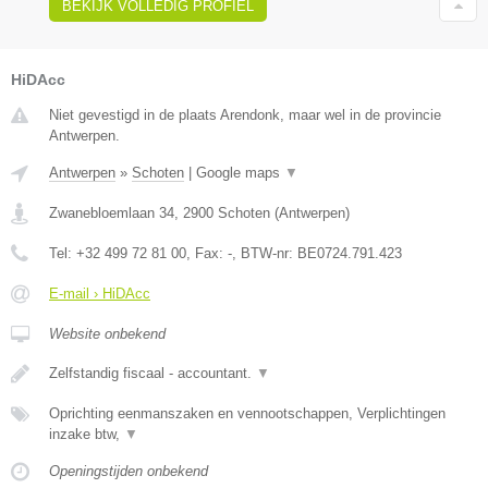
BEKIJK VOLLEDIG PROFIEL
HiDAcc
Niet gevestigd in de plaats Arendonk, maar wel in de provincie
Antwerpen.
Antwerpen
»
Schoten
|
Google maps
▼
Zwanebloemlaan 34
,
2900
Schoten
(
Antwerpen
)
Tel:
+32 499 72 81 00
, Fax:
-
, BTW-nr:
BE0724.791.423
E-mail › HiDAcc
Website onbekend
Zelfstandig fiscaal - accountant.
▼
Oprichting eenmanszaken en vennootschappen, Verplichtingen
inzake btw,
▼
Openingstijden onbekend