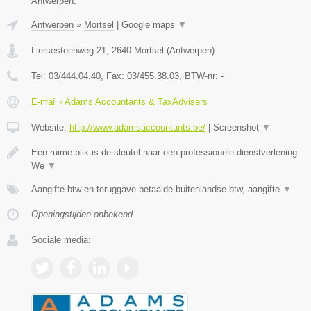
Antwerpen.
Antwerpen
»
Mortsel
|
Google maps
▼
Liersesteenweg 21
,
2640
Mortsel
(
Antwerpen
)
Tel:
03/444.04.40
, Fax:
03/455.38.03
, BTW-nr:
-
E-mail › Adams Accountants & TaxAdvisers
Website:
http://www.adamsaccountants.be/
|
Screenshot
▼
Een ruime blik is de sleutel naar een professionele dienstverlening.
We
▼
Aangifte btw en teruggave betaalde buitenlandse btw, aangifte
▼
Openingstijden onbekend
Sociale media: