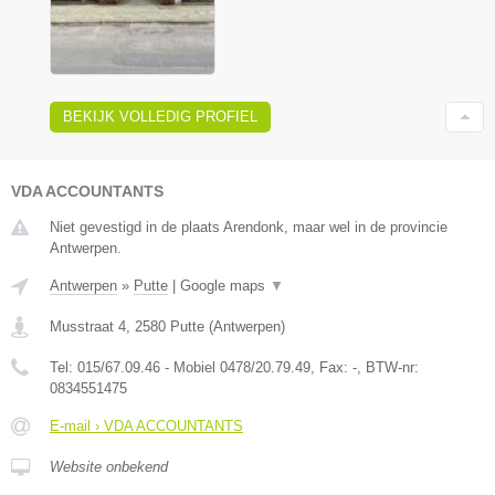
BEKIJK VOLLEDIG PROFIEL
VDA ACCOUNTANTS
Niet gevestigd in de plaats Arendonk, maar wel in de provincie
Antwerpen.
Antwerpen
»
Putte
|
Google maps
▼
Musstraat 4
,
2580
Putte
(
Antwerpen
)
Tel:
015/67.09.46 - Mobiel 0478/20.79.49
, Fax:
-
, BTW-nr:
0834551475
E-mail › VDA ACCOUNTANTS
Website onbekend