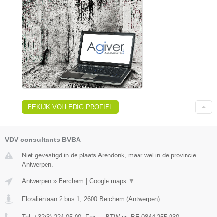
BEKIJK VOLLEDIG PROFIEL
VDV consultants BVBA
Niet gevestigd in de plaats Arendonk, maar wel in de provincie
Antwerpen.
Antwerpen
»
Berchem
|
Google maps
▼
Floraliënlaan 2 bus 1
,
2600
Berchem
(
Antwerpen
)
Tel:
+32(3) 224 05 00
, Fax:
-
, BTW-nr:
BE 0844.255.930