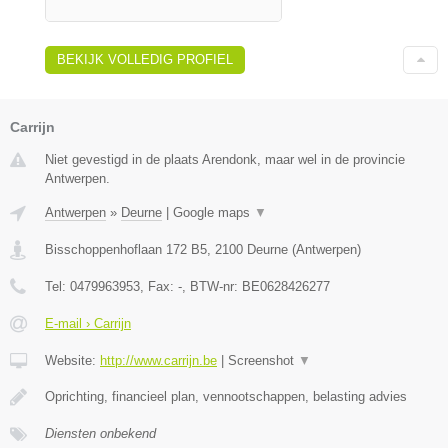
BEKIJK VOLLEDIG PROFIEL
Carrijn
Niet gevestigd in de plaats Arendonk, maar wel in de provincie
Antwerpen.
Antwerpen
»
Deurne
|
Google maps
▼
Bisschoppenhoflaan 172 B5
,
2100
Deurne
(
Antwerpen
)
Tel:
0479963953
, Fax:
-
, BTW-nr:
BE0628426277
E-mail › Carrijn
Website:
http://www.carrijn.be
|
Screenshot
▼
Oprichting, financieel plan, vennootschappen, belasting advies
Diensten onbekend