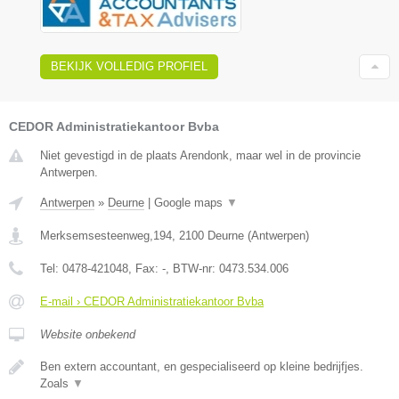
BEKIJK VOLLEDIG PROFIEL
CEDOR Administratiekantoor Bvba
Niet gevestigd in de plaats Arendonk, maar wel in de provincie
Antwerpen.
Antwerpen
»
Deurne
|
Google maps
▼
Merksemsesteenweg,194
,
2100
Deurne
(
Antwerpen
)
Tel:
0478-421048
, Fax:
-
, BTW-nr:
0473.534.006
E-mail › CEDOR Administratiekantoor Bvba
Website onbekend
Ben extern accountant, en gespecialiseerd op kleine bedrijfjes.
Zoals
▼