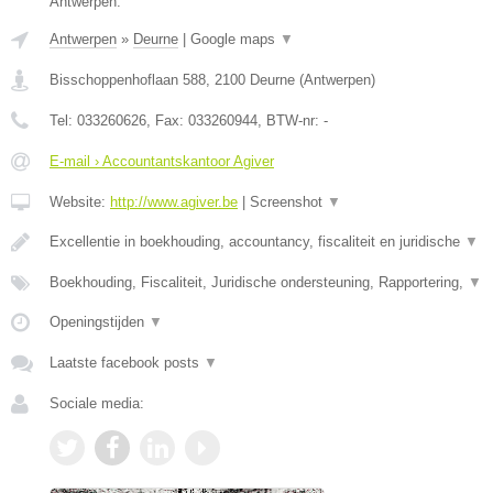
Antwerpen.
Antwerpen
»
Deurne
|
Google maps
▼
Bisschoppenhoflaan 588
,
2100
Deurne
(
Antwerpen
)
Tel:
033260626
, Fax:
033260944
, BTW-nr:
-
E-mail › Accountantskantoor Agiver
Website:
http://www.agiver.be
|
Screenshot
▼
Excellentie in boekhouding, accountancy, fiscaliteit en juridische
▼
Boekhouding, Fiscaliteit, Juridische ondersteuning, Rapportering,
▼
Openingstijden
▼
Laatste facebook posts
▼
Sociale media: