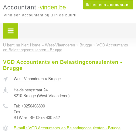
Ik ben een
accountant
Accountant
-vinden.be
Vind een accountant bij u in de buurt!
U bent nu hier:
Home
»
West-Vlaanderen
»
Brugge
»
VGD Accountants
en Belastingconsulenten - Brugge
VGD Accountants en Belastingconsulenten -
Brugge
West-Vlaanderen
»
Brugge
Heidelbergstraat 24
8210
Brugge
(
West-Vlaanderen
)
Tel:
+3250408800
Fax:
-
BTW-nr:
BE 0875.430.542
E-mail › VGD Accountants en Belastingconsulenten - Brugge